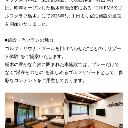
を
は、昨年オープンした栃木県鹿沼市にある『LiVEMAXゴ
読
み
ルフクラブ栃木』にて2026年5月１日より宿泊施設の運営
込
を開始いたしました。
み
中
で
■施設・当プランの魅力
す
ゴルフ・サウナ・プールを掛け合わせた“ととのうリゾー
ト体験”をご提案いたします。
栃木の豊かな自然に囲まれた本施設では、プレーだけで
なく“滞在そのもの”を楽しめるゴルフリゾートとして、多
彩なコンテンツをご用意しております。