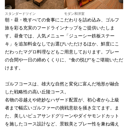
スタンダードツイン
モダン和洋室
朝・昼・晩すべての食事にこだわりを詰め込み、ゴルフ
旅を彩る充実のフードラインナップをご提供いたしま
す。昼食では、人気メニュー「ジューシー鉄板ステー
キ」を追加料金なしでお選びいただけるほか、鮮度にこ
だわったマグロ料理などもご用意しております。プレー
の合間や一日の締めくくりに、“食の悦び”をご堪能いただ
けます。
ゴルフコースは、雄大な自然と変化に富んだ地形が融合
した戦略性の高い丘陵コース。
名物の谷越えや絶妙なハザード配置が、初心者から上級
者まで幅広いゴルファーの挑戦意欲を掻き立てます。ま
た、美しいピュアサンドグリーンやダイヤモンドカット
を施したコース設計など、景観美とプレー性を兼ね備え