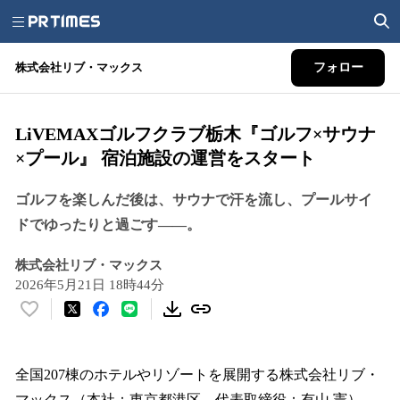
株式会社リブ・マックス
フォロー
LiVEMAXゴルフクラブ栃木『ゴルフ×サウナ
×プール』 宿泊施設の運営をスタート
ゴルフを楽しんだ後は、サウナで汗を流し、プールサイ
ドでゆったりと過ごす——。
株式会社リブ・マックス
2026年5月21日 18時44分
い
い
ね
！
全国207棟のホテルやリゾートを展開する株式会社リブ・
数
マックス（本社：東京都港区、代表取締役：有山 憲）