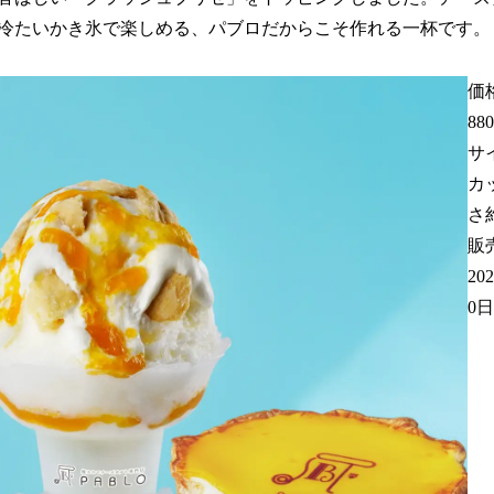
冷たいかき氷で楽しめる、パブロだからこそ作れる一杯です
価格
88
サ
カ
さ約
販
20
0日