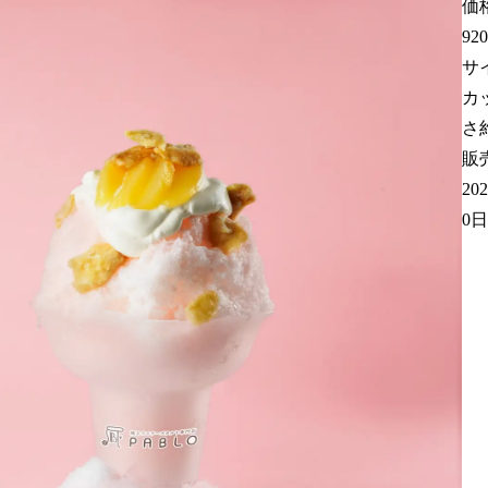
価格
92
サ
カ
さ約
販
20
0日