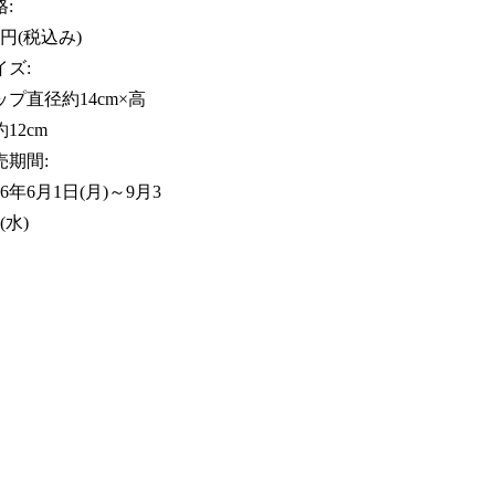
:
0円(税込み)
イズ:
ップ直径約14cm×高
12cm
売期間:
26年6月1日(月)～9月3
(水)