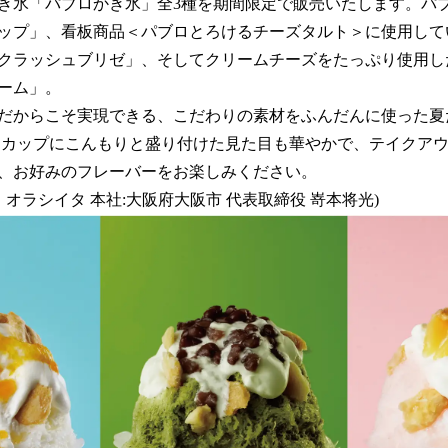
数
き氷「パブロかき氷」全3種を期間限定で販売いたします。パ
を
ップ」、看板商品＜パブロとろけるチーズタルト＞に使用して
読
クラッシュブリゼ」、そしてクリームチーズをたっぷり使用し
み
込
ーム」。
み
だからこそ実現できる、こだわりの素材をふんだんに使った夏
中
なカップにこんもりと盛り付けた見た目も華やかで、テイクアウ
で
す
、お好みのフレーバーをお楽しみください。
オラシイタ 本社:大阪府大阪市 代表取締役 嵜本将光)