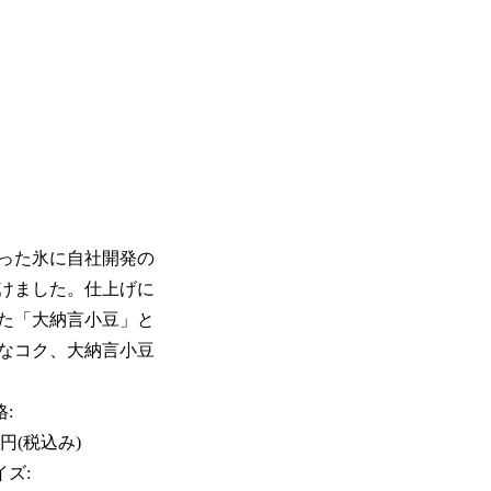
った氷に自社開発の
けました。仕上げに
た「大納言小豆」と
なコク、大納言小豆
:
0円(税込み)
イズ: