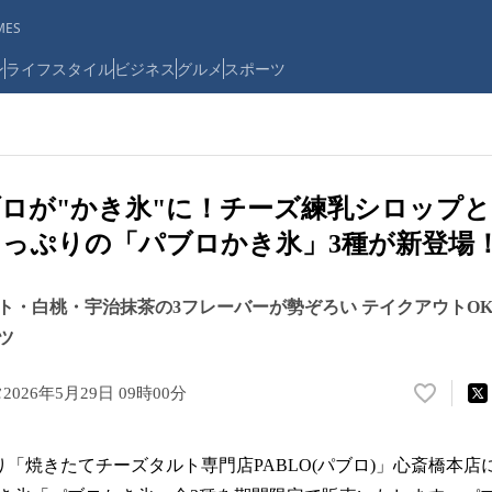
ES
ン
ライフスタイル
ビジネス
グルメ
スポーツ
ロが"かき氷"に！チーズ練乳シロップ
っぷりの「パブロかき氷」3種が新登場
ト・白桃・宇治抹茶の3フレーバーが勢ぞろい テイクアウトO
ツ
タ
2026年5月29日 09時00分
い
い
ね
月)より「焼きたてチーズタルト専門店PABLO(パブロ)」心斎橋本
！