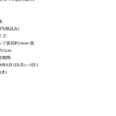
。
:
0円(税込み)
イズ:
ップ直径約14cm×高
12cm
売期間:
26年6月1日(月)～9月3
(水)