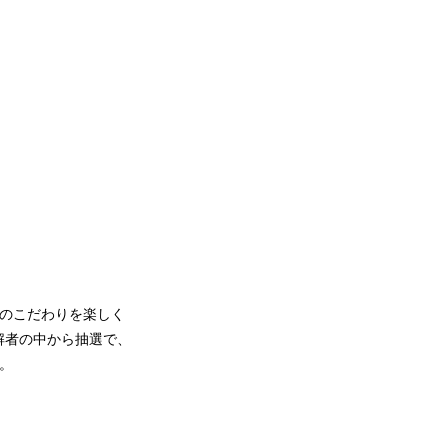
ばのこだわりを楽しく
解者の中から抽選で、
す。