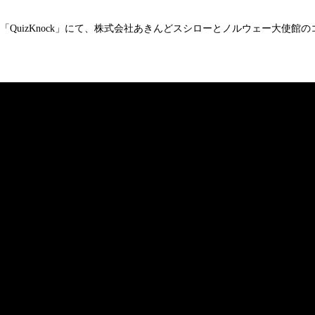
み
込
ネル「QuizKnock」にて、株式会社あきんどスシローとノルウェー大使館
み
中
で
す