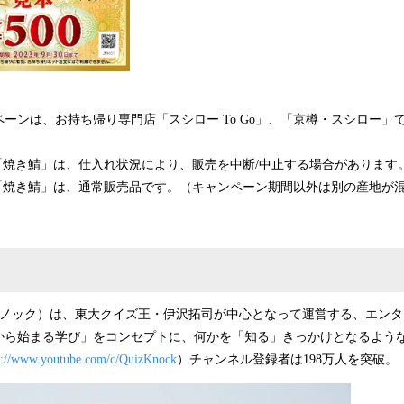
ーンは、お持ち帰り専門店「スシロー To Go」、「京樽・スシロー」
「焼き鯖」は、仕入れ状況により、販売を中断/中止する場合があります
「焼き鯖」は、通常販売品です。（キャンペーン期間以外は別の産地が
クイズノック）は、東大クイズ王・伊沢拓司が中心となって運営する、エン
から始まる学び」をコンセプトに、何かを「知る」きっかけとなるよう
s://www.youtube.com/c/QuizKnock
）チャンネル登録者は198万人を突破。（