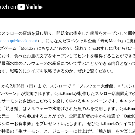
スシローの店舗を貸し切り、問題文の指定した箇所をオープンして回
/mondo.quizknock.com/
）」にちなんだスペシャル企画「寿司Mondo」に
人気クイズゲーム「Mondo」にちなんだもので、流れてくるおすしに伏せられ
ており、食べたお皿の文字をオープンしてヒントを獲得することができ
界最高水準のノルウェーの水産業について学ぶことができる内容となっ
れず、戦略的にクイズを攻略できるのか、ぜひご覧ください。
から2月26日（日）まで、スシローで『「ノルウェー大使館」×「スシ
ズキャンペーン』が実施されます。QuizKnockが制作したスシロー店舗限
たサーモンとさばのこだわりを楽しく学べるキャンペーンです。キャン
「焼き鯖」はノルウェーで水揚げされた魚のみを使用します。QuizKno
元コードから参加することができ、全問正解者の中から抽選で「QuizKn
シローお食事券」をプレゼントいたします。 ぜひQuizKnockのクイ
が特長の「生サーモン」と、ジューシーに仕上げた「焼き鯖」をお楽し