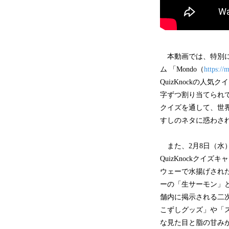
本動画では、特別に
ム 「Mondo（
https:/
QuizKnockの
字ずつ割り当てられ
クイズを通して、世
すしのネタに惑わさ
また、2月8日（水）
QuizKnockクイ
ウェーで水揚げされ
ーの「生サーモン」と
舗内に掲示される二次
こずしグッズ」や「ス
な見た目と脂の甘み