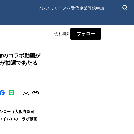
プレスリリースを受信
企業登録申請
会社概要
フォロー
使館のコラボ動画が
ズが抽選であたる
スシロー（大阪府吹田
ハイム）のコラボ動画