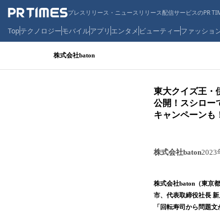
プレスリリース・ニュースリリース配信サービスのPR TIM
Top
テクノロジー
モバイル
アプリ
エンタメ
ビューティー
ファッショ
株式会社baton
東大クイズ王・伊
公開！スシローで
キャンペーンも
株式会社baton
202
株式会社baton（東
市、代表取締役社長 
「回転寿司から問題文