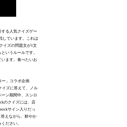
答する人気クイズゲー
挑戦しています。これは
たクイズの問題文が1文
るというルールです。
ています。食べたいお
ロー」コラボ企画
定のクイズに答えて、ノル
ペーン期間中、スシロ
ckのクイズには、店
ockサイン入りだっ
ズに答えながら、鮮やか
みください。