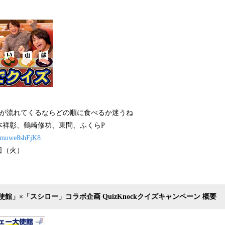
文が流れてくるならどの順に食べるか迷うね
本祥彰、鶴崎修功、東問、ふくらP
be/muwe8shFjK8
7日（火）
館」×「スシロー」コラボ企画 QuizKnockクイズキャンペーン 概要