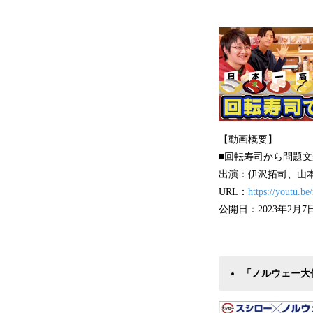
【動画概要】
■回転寿司から問題
出演：伊沢拓司、山
URL：
https://youtu.
公開日：2023年2月
「ノルウェー大使