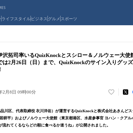
ES
ン
ライフスタイル
ビジネス
グルメ
スポーツ
沢拓司率いるQuizKnockとスシロー＆ノルウェー大
は2月26日（日）まで、QuizKnockのサイン入りグッ
！
3年2月8日 09時00分
い
い
ね
京都品川区、代表取締役 衣川洋佑）が運営するQuizKnockと株式会社あきんど
！
新居耕平）およびノルウェー大使館（東京都港区、水産参事官 ヨハン・クアル
数
が流れてくるならどの順に食べるか迷うね」が公開されました。
を
読