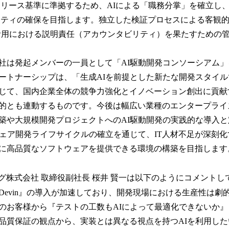
リース基準に準拠するため、AIによる「職務分掌」を確立し
リティの確保を目指します。独立した検証プロセスによる客観
活用における説明責任（アカウンタビリティ）を果たすための
社は発起メンバーの一員として「AI駆動開発コンソーシアム
ートナーシップは、「生成AIを前提とした新たな開発スタイル
じて、国内企業全体の競争力強化とイノベーション創出に貢献
的とも連動するものです。今後は幅広い業種のエンタープライ
築や大規模開発プロジェクトへのAI駆動開発の実践的な導入
ウェア開発ライフサイクルの確立を通じて、IT人材不足が深刻
に高品質なソフトウェアを提供できる環境の構築を目指しま
ング株式会社 取締役副社長 桜井 賢一は以下のようにコメントし
Devin』の導入が加速しており、開発現場における生産性は劇
のお客様から『テストの工数もAIによって最適化できないか
品質保証の観点から、実装とは異なる視点を持つAIを利用し