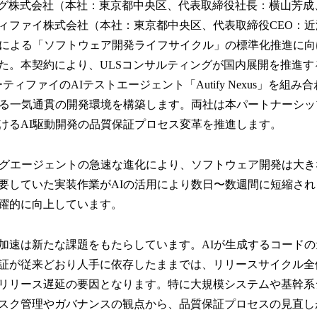
ング株式会社（本社：東京都中央区、代表取締役社長：横山芳成
！
数
ィファイ株式会社（本社：東京都中央区、代表取締役CEO：近
を
動による「ソフトウェア開発ライフサイクル」の標準化推進に
読
た。本契約により、ULSコンサルティングが国内展開を推進す
み
込
ーティファイのAIテストエージェント「Autify Nexus」を組
み
する一気通貫の開発環境を構築します。両社は本パートナーシ
中
けるAI駆動開発の品質保証プロセス変革を推進します。
で
す
ングエージェントの急速な進化により、ソフトウェア開発は大
要していた実装作業がAIの活用により数日〜数週間に短縮さ
躍的に向上しています。
加速は新たな課題をもたらしています。AIが生成するコード
証が従来どおり人手に依存したままでは、リリースサイクル全
リリース遅延の要因となります。特に大規模システムや基幹系
スク管理やガバナンスの観点から、品質保証プロセスの見直し