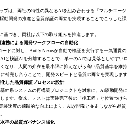
ップは、両社の特性の異なるAIを組み合わせる「マルチエー
I駆動開発の推進と品質保証の両立を実現することでこうした
プに基づき、両社は以下の取り組みを推進します。
間連携による開発ワークフローの自動化
たコードに対し、Autify Nexusが自動で検証を実行する一気通
AIと検証AIを分離することで、単一のAIでは見落としやすい
すくなり、人間の介在を最小限に抑えながら高い品質基準を維
互に補完し合うことで、開発スピードと品質の両立を実現しま
適化した品質保証プロセスの設計
基幹系システムの再構築プロジェクトを対象に、AI駆動開発
計します。従来、テストは実装完了後の「後工程」と位置づけら
よる実装速度の飛躍的な向上により、AIが開発と並走しながら品
す。
ズ水準の品質ガバナンス強化