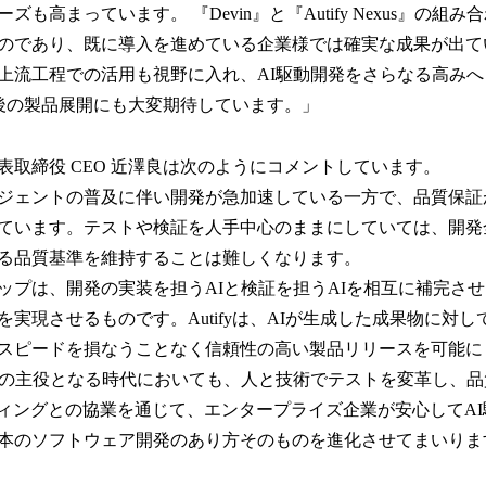
も高まっています。 『Devin』と『Autify Nexus』の組
のであり、既に導入を進めている企業様では確実な成果が出て
上流工程での活用も視野に入れ、AI駆動開発をさらなる高み
の今後の製品展開にも大変期待しています。」
表取締役 CEO 近澤良は次のようにコメントしています。
ジェントの普及に伴い開発が急加速している一方で、品質保証
ています。テストや検証を人手中心のままにしていては、開発
る品質基準を維持することは難しくなります。
ップは、開発の実装を担うAIと検証を担うAIを相互に補完さ
実現させるものです。Autifyは、AIが生成した成果物に対
スピードを損なうことなく信頼性の高い製品リリースを可能に
発の主役となる時代においても、人と技術でテストを変革し、
ティングとの協業を通じて、エンタープライズ企業が安心してA
本のソフトウェア開発のあり方そのものを進化させてまいりま