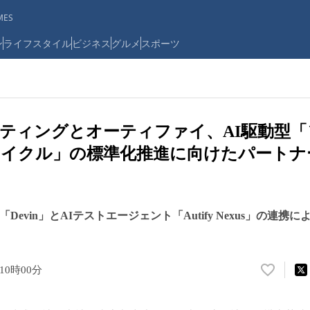
ES
ン
ライフスタイル
ビジネス
グルメ
スポーツ
ルティングとオーティファイ、AI駆動型
サイクル」の標準化推進に向けたパートナ
Devin」とAIテストエージェント「Autify Nexus」の連携
 10時00分
い
い
ね