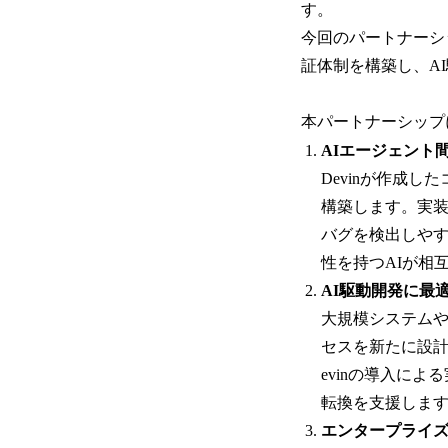
す。
今回のパートナーシ
証体制を構築し、A
本パートナーシッ
AIエージェント
Devinが作成し
構築します。実装
バグを検出しや
性を持つAIが相
AI駆動開発に最
大規模システムや
セスを新たに設
evinの導入に
転換を支援しま
エンタープライ