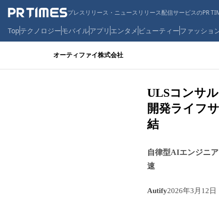
プレスリリース・ニュースリリース配信サービスのPR TIM
Top
テクノロジー
モバイル
アプリ
エンタメ
ビューティー
ファッショ
オーティファイ株式会社
ULSコンサ
開発ライフ
結
自律型AIエンジニア「
速
Autify
2026年3月12日