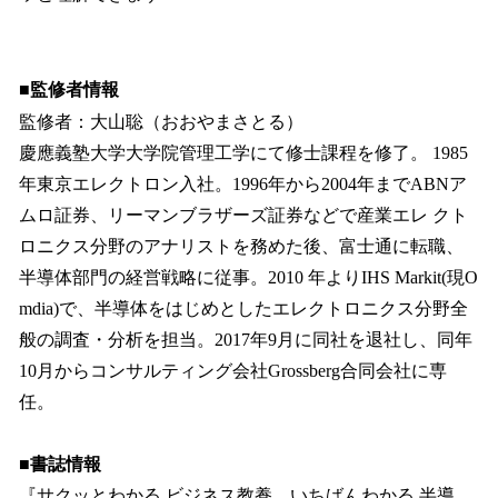
■監修者情報
監修者：大山聡（おおやまさとる）
慶應義塾大学大学院管理工学にて修士課程を修了。 1985
年東京エレクトロン入社。1996年から2004年までABNア
ムロ証券、リーマンブラザーズ証券などで産業エレ クト
ロニクス分野のアナリストを務めた後、富士通に転職、
半導体部門の経営戦略に従事。2010 年よりIHS Markit(現O
mdia)で、半導体をはじめとしたエレクトロニクス分野全
般の調査・分析を担当。2017年9月に同社を退社し、同年
10月からコンサルティング会社Grossberg合同会社に専
任。
■書誌情報
『サクッとわかる ビジネス教養 いちばんわかる 半導