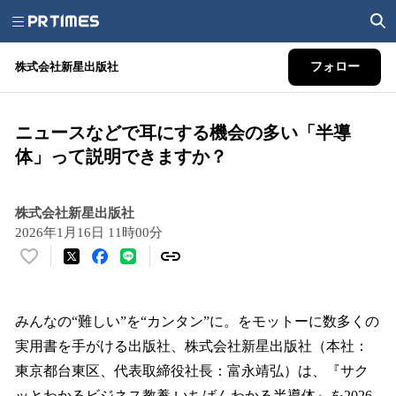
株式会社新星出版社
フォロー
ニュースなどで耳にする機会の多い「半導
体」って説明できますか？
株式会社新星出版社
2026年1月16日 11時00分
い
い
ね
！
みんなの“難しい”を“カンタン”に。をモットーに数多くの
数
実用書を手がける出版社、株式会社新星出版社（本社：
を
東京都台東区、代表取締役社長：富永靖弘）は、『サク
読
み
ッとわかるビジネス教養 いちばんわかる半導体』を2026