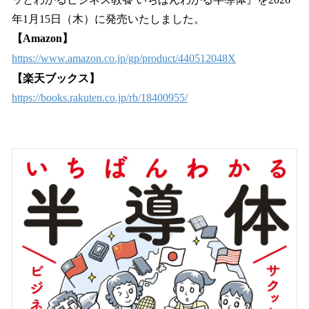
込
年1月15日（木）に発売いたしました。
み
【Amazon】
中
で
https://www.amazon.co.jp/gp/product/440512048X
す
【楽天ブックス】
https://books.rakuten.co.jp/rb/18400955/