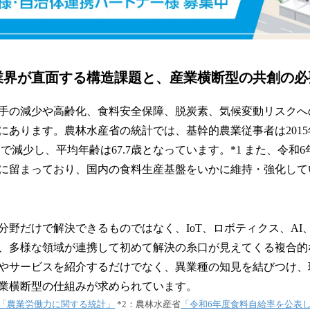
業界が直面する構造課題と、産業横断型の共創の
手の減少や高齢化、食料安全保障、脱炭素、気候変動リスクへ
あります。農林水産省の統計では、基幹的農業従事者は2015年の
万人まで減少し、平均年齢は67.7歳となっています。*1 また、令
％に留まっており、国内の食料生産基盤をいかに維持・強化し
2
分野だけで解決できるものではなく、IoT、ロボティクス、AI
、多様な領域が連携して初めて解決の糸口が見えてくる複合的
やサービスを紹介するだけでなく、異業種の知見を結びつけ、
業横断型の仕組みが求められています。
「農業労働力に関する統計」
*2：農林水産省
「令和6年度食料自給率を公表