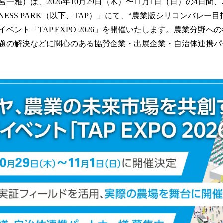
一雅）は、2026年10月29日（木）〜11月1日（日）の4日間
読
BUSINESS PARK（以下、TAP）」にて、“農業版シリコンバレ
み
込
ベント「TAP EXPO 2026」を開催いたします。農業分野へ
み
題の解決などに関心のある協賛企業・出展企業・自治体連携パ
中
で
す