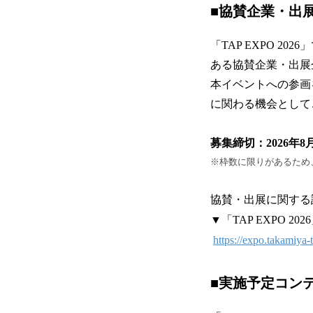
■協賛企業・出
「TAP EXPO 
ある協賛企業・出展
本イベントへの参画
に関わる機会として
募集締切：2026年8
※枠数に限りがあるため
協賛・出展に関する詳
▼「TAP EXPO 2
https://expo.takamiya-t
■実施予定コン