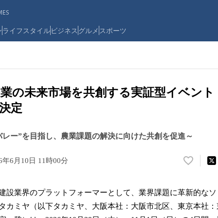
ES
ン
ライフスタイル
ビジネス
グルメ
スポーツ
業の未来市場を共創する実証型イベント「T
催決定
バレー”を目指し、農業課題の解決に向けた共創を促進～
26年6月10日 11時00分
い
い
ね
建設業界のプラットフォーマーとして、業界課題に革新的なソ
！
数
タカミヤ（以下タカミヤ、大阪本社：大阪市北区、東京本社：
を