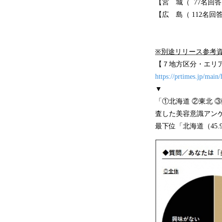
【宮 城（ 77名回答
【広 島（ 112名回答
※別途リリース参考
【７地方区分・エリア別
https://prtimes.jp/mai
▼
「①北海道 ②東北 
査した美容意識アンケ
最下位「北海道（45