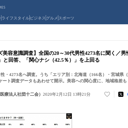
ES
ン
ライフスタイル
ビジネス
グルメ
スポーツ
ンズ美容意識調査】全国の20～30代男性4273名に聞く／
％）」と回答、「関心ナシ（42.5％）」を上回る
男性・4273名へ調査。うち「エリア別：北海道（166名）・宮城県（
ンケート調査データもあわせて開示。美容への関心度に、地域格差も
医療法人社団十二会）
2020年2月12日 13時21分
い
い
ね
！
数
を