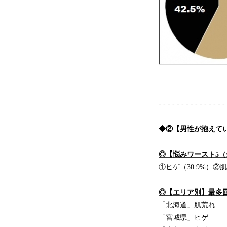
- - - - - - - - - - - - - - -
◆②【男性が抱えて
◎【悩みワースト5
①ヒゲ（30.9%）②肌
◎【エリア別】最多
「北海道」肌荒れ
「宮城県」ヒゲ