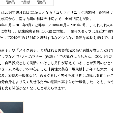
は2014年10月11日に1院目となる「ゴリラクリニック池袋院」を開院
札幌院から、南は九州の福岡天神院まで、全国18院を展開。
14年10月～2015年9月）と昨年（2018年10月～2019年9月）、それぞ
倍に増加し、総来院患者数は36.0倍に増加。 在籍スタッフは直近3年間でみ
名、そして2019年では524名と増加するなど今もなお急速な成長を続けてい
容男子」や「メイク男子」と呼ばれる美容意識の高い男性が増えただけ
ップなど “他人へのマナー（配慮）” での観点はもちろん、QOL（生
え、自己投資として美活にいそしむ男性が増えていることが要因のひと
体臭・ムダ毛ケアを中心とした【男性の美容市場規模】が年々拡大の一
普及、SNSの一般化など、めまぐるしく男性を取り巻く環境も変化した
自分自身をより良く見せるための意識の高まりが一般化したことも、今
男も女も関係がなくなったと考えられます。