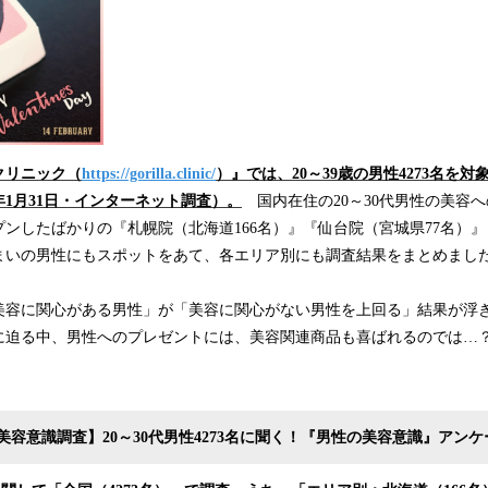
クリニック（
https://gorilla.clinic/
）』では、20～39歳の男性4273名を
0年1月31日・インターネット調査）。
国内在住の20～30代男性の美容
ンしたばかりの『札幌院（北海道166名）』『仙台院（宮城県77名）』
まいの男性にもスポットをあて、各エリア別にも調査結果をまとめまし
美容に関心がある男性」が「美容に関心がない男性を上回る」結果が浮
に迫る中、男性へのプレゼントには、美容関連商品も喜ばれるのでは…
ズ美容意識調査】20～30代男性4273名に聞く！『男性の美容意識』アン