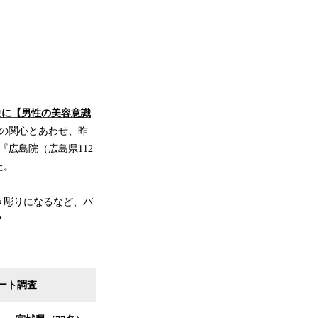
対象に【男性の美容意識
への関心とあわせ、昨
『広島院（広島県112
た。
き彫りになるなど、バ
？
ケート調査