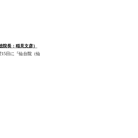
総院長：稲見文彦）
15日に『仙台院（仙