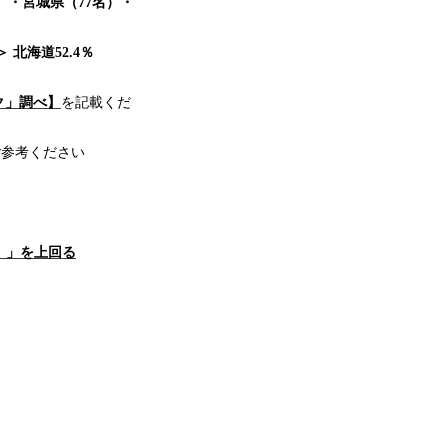
）・宮城県（77名）・
 北海道52.4％
ク」調べ】
を記載くだ
ご参考ください
）」を上回る