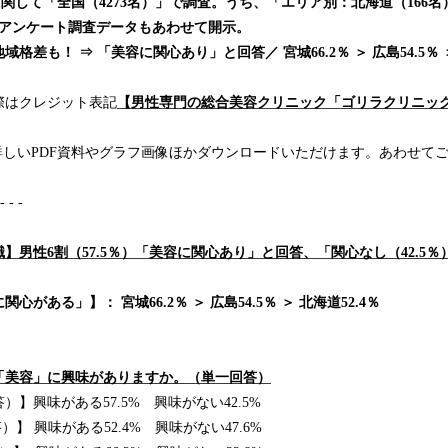
に関して「全国（4273名）」で調査。うち、「エリア別：北海道（166名
のアンケート調査データもあわせて開示。
格差も！ ⇒ 「美容に関心あり」と回答／ 宮城66.2％ ＞ 広島54.5％ ＞
際はクレジット表記
【男性専門の総合美容クリニック「ゴリラクリニッ
詳しいPDF資料やグラフ画像ほかダウンロードいただけます。あわせて
 - - -
】男性6割（57.5％）「美容に関心あり」と回答、「関心なし（42.5％
がある」】： 宮城66.2％ ＞ 広島54.5％ ＞ 北海道52.4％
「美容」に興味がありますか。（単一回答）
答）】興味がある57.5% 興味がない42.5%
）】 興味がある52.4% 興味がない47.6%