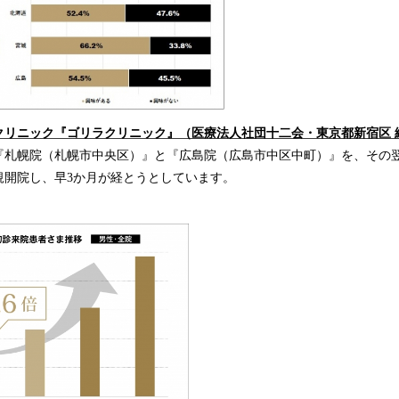
読
み
込
み
中
で
す
クリニック『ゴリラクリニック』（医療法人社団十二会・東京都新宿区 
に『札幌院（札幌市中央区）』と『広島院（広島市中区中町）』を、その翌
規開院し、早3か月が経とうとしています。