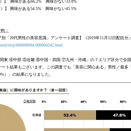
）】 興味がある66.2% 興味がない33.8%
）】 興味がある54.5% 興味がない45.5%
資料：
「20代男性の美容意識」アンケート調査】（2019年11月12日配信分／P
n/html/rd/p/000000094.000004342.html
③関東 ④中部 ⑤近畿 ⑥中国・四国 ⑦九州・沖縄」の７エリア区分で全国の
ート結果もございます。この調査でも「美容に関心ある」男性／最多「東
.9%）」の結果になりました。