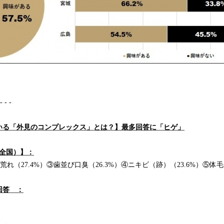
 - - -
いる「外見のコンプレックス」とは？】最多回答に「ヒゲ」
（全国）】：
荒れ（27.4%）③歯並び口臭（26.3%）④ニキビ（跡）（23.6%）⑤体毛（
回答 ：