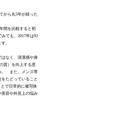
してから丸5年が経った
れの1年間を比較すると初
ても、2017年は92
ます。
ではなく、清潔感や身
活の質）を向上する意
つ。 また、メンズ専
途をたどっていること
ことで日常的に被写体
や美容や外見上の悩み