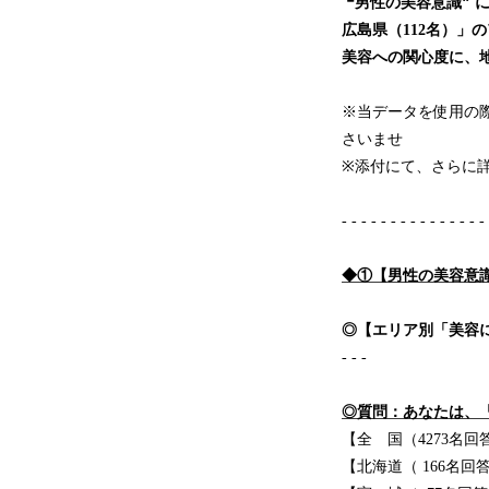
❝男性の美容意識❞ 
広島県（112名）」
美容への関心度に、地域
※当データを使用の
さいませ
※添付にて、さらに
- - - - - - - - - - - - - - -
◆①【男性の美容意識
◎【エリア別「美容に関心
- - -
◎質問：あなたは、
【全 国（4273名回
【北海道（ 166名回答