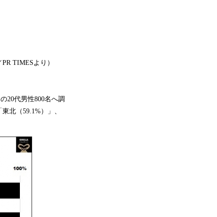
R TIMESより）
20代男性800名へ調
北（59.1%）」、