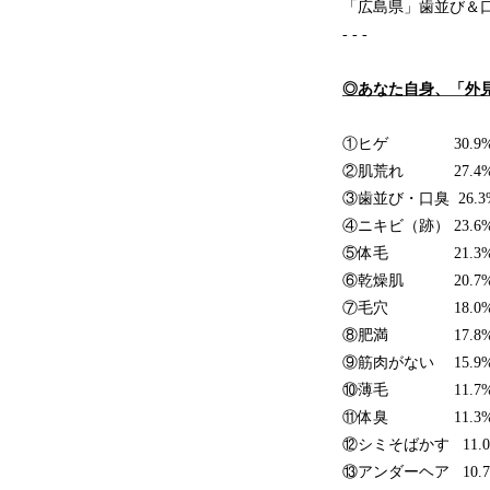
「広島県」歯並び＆
- - -
◎あなた自身、「外
①ヒゲ 30.9%【北
②肌荒れ 27.4%【北
③歯並び・口臭 26.3
④ニキビ（跡） 23.6%
⑤体毛 21.3%【北
⑥乾燥肌 20.7%【北
⑦毛穴 18.0%【北
⑧肥満 17.8%【北
⑨筋肉がない 15.9%
⑩薄毛 11.7%【北
⑪体臭 11.3%【北
⑫シミそばかす 11.0
⑬アンダーヘア 10.7%