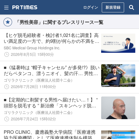
ログイン
新規登録
「男性美容」に関するプレスリリース一覧
【ヒゲ脱毛経験者・検討者1,021名に調査】高
い満足度の一方で、約9割が何らかの不満を経
験。浮かび上がる「通い続けられる環境」へ
SBC Medical Group Holdings Inc.
のニーズ
2026年8月5日 15時00分
■《猛暑時は “帽子キャンセル” が多発!?》脱い
だらペタンコ、漂うニオイ、髪の汗… 男性の
６割以上が感じる「夏場の“帽子ストレス”」
ゴリラクリニック（医療法人社団十二会）
とは？ ～ 20～59歳の男性400名へ「夏場
2026年7月28日 11時00分
の頭髪事情」を調査
■【定期的に剃髪する男性へ届けたい…！】 “
頭部を脱毛する ” 新治療「スキンヘッド脱
毛」、2026年8月1日（土）より全国のゴリラ
ゴリラクリニック（医療法人社団十二会）
クリニックで提供開始（1回 ¥49,800 税込）
2026年7月24日 15時02分
PRO CLINIC、慶應義塾大学病院「医療連携
協力医療機関」として医療連携体制を構築