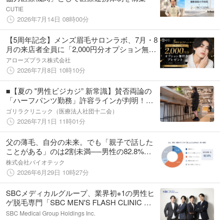
CUTIE
2026年7月14日 08時00分
【5周年記念】メンズ眉毛サロンラボ、7月・8
月の来店者全員に「2,000円分オプション無料
券」をプレゼント
アローズプラス株式会社
2026年7月8日 10時10分
■【夏の "男性ビジカジ” 新常識】賛否両論の
「ハーフパンツ勤務」許容ラインが判明！
20〜50代の男女800人に聞いた、世論を二分
ゴリラクリニック（医療法人社団十二会）
するホンネとは？ 「半パン通勤」のリアルな
2026年7月1日 11時01分
心象と期待感を徹底調査
父の薄毛、自分の未来。でも「親子で話した
ことがある」のは2割未満──男性の82.8%が
『親子の沈黙』、不安を抱える層の69.3%は
株式会社バイオテック
父と話せていない
2026年6月29日 10時27分
SBCメディカルグループ、業界初※1の男性ヒ
ゲ脱毛専門「SBC MEN'S FLASH CLINIC 池
袋院」を開院
SBC Medical Group Holdings Inc.