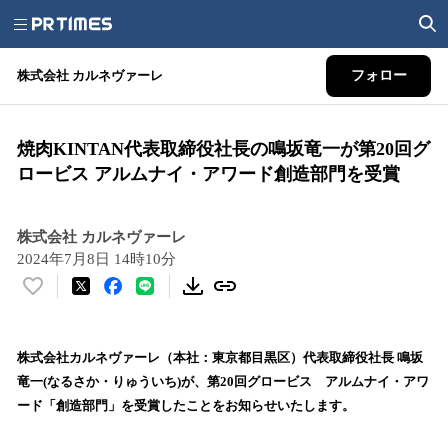
株式会社 カルネヴァーレ
フォロー
焼肉KINTAN代表取締役社長の鳴坂竜一が第20回グ
ロービス アルムナイ・アワード創造部門を受賞
株式会社 カルネヴァーレ
2024年7月8日 14時10分
い
い
ね
！
株式会社カルネヴァーレ（本社：東京都目黒区）代表取締役社長 鳴坂
数
竜一(なるさか・りゅういち)が、第20回グロービス アルムナイ・アワ
を
ード「創造部門」を受賞したことをお知らせいたします。
読
み