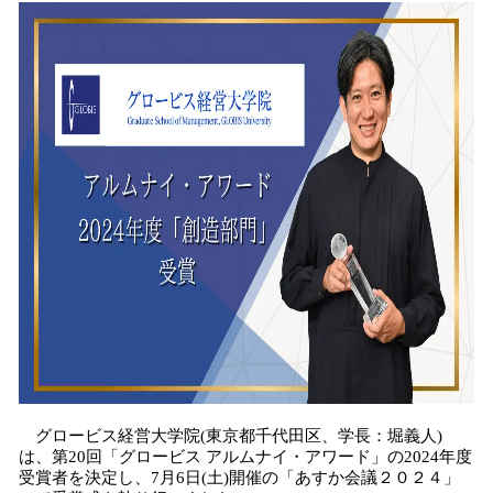
込
み
中
で
す
グロービス経営大学院(東京都千代田区、学長：堀義人)
は、第20回「グロービス アルムナイ・アワード」の2024年度
受賞者を決定し、7月6日(土)開催の「あすか会議２０２４」