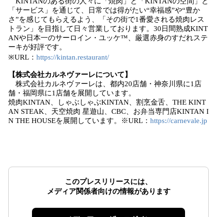
KINTANのある街の人々に「焼肉」と「KINTANの空間」と
「サービス」を通じて、日常では得がたい“幸福感”や“豊か
さ”を感じてもらえるよう、「その街で1番愛される焼肉レス
トラン」を目指して日々営業しております。30日間熟成KINT
ANや日本一のサーロイン・ユッケ™、厳選赤身のすだれステ
ーキが好評です。
※URL：
https://kintan.restaurant/
【株式会社カルネヴァーレについて】
株式会社カルネヴァーレは、都内20店舗・神奈川県に1店
舗・福岡県に1店舗を展開しています。
焼肉KINTAN、しゃぶしゃぶKINTAN、割烹金舌、THE KINT
AN STEAK、天空焼肉 星遊山、CBC、お弁当専門店KINTAN I
N THE HOUSEを展開しています。※URL：
https://carnevale.jp
このプレスリリースには、
メディア関係者向けの情報があります