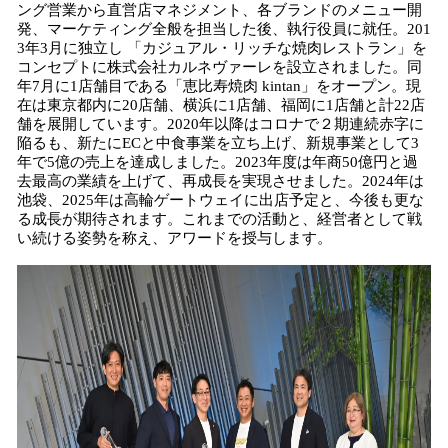
ング営業から直営店マネジメント、各ブランドのメニュー開
発、マーケティング全般を担当した後、執行役員に就任。201
3年3月に独立し 「カジュアル・リッチな焼肉レストラン」を
コンセプトに株式会社カルネヴァーレを設立されました。同
年7月に1店舗目である「恵比寿焼肉 kintan」をオープン。現
在は東京都内に20店舗、横浜に1店舗、福岡に1店舗と計22店
舗を展開しています。2020年以降はコロナで２期連続赤字に
陥るも、新たにECと中食事業を立ち上げ、新規事業として3
年で5億の売上を達成しました。2023年度は年商50億円と過
去最高の業績を上げて、再成長を実現させました。2024年は
池袋、2025年は高輪ゲートウェイに出店予定と、今後も更な
る成長が期待されます。これまでの活動と、経営者として戦
い続ける姿勢を称え、アワードを授与します。