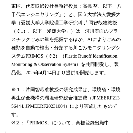
を
東区、代表取締役社長執行役員：高橋 努、以下「八
読
千代エンジニヤリング」）と、国立大学法人愛媛大
み
込
学（愛媛大学大学院理工学研究科 片岡智哉准教授
み
（※1）、以下「愛媛大学」）は、河川表面のプラ
中
スチックごみの量を把握するほか、AIによりごみの
で
す
種類を自動で検出・分類する川ごみモニタリングシ
ステムPRIMOS（※2）（Plastic Runoff Identification,
Monitoring & Observation System）を共同開発し、製
品化。2025年4月14日より提供を開始します。
※１：片岡智哉准教授の研究成果は、環境省・環境
再生保全機構の環境研究総合推進費（JPMEERF213
56444, JPMEERF20231004）により実施したもので
す。
※２：「PRIMOS」について、商標登録出願中