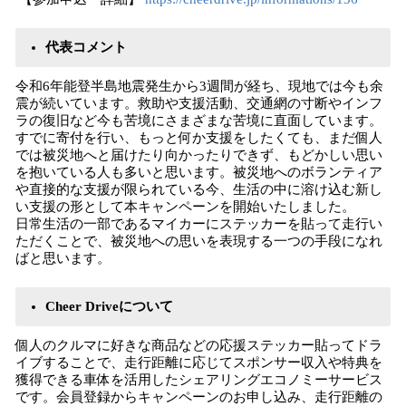
代表コメント
令和6年能登半島地震発生から3週間が経ち、現地では今も余
震が続いています。救助や支援活動、交通網の寸断やインフ
ラの復旧など今も苦境にさまざまな苦境に直面しています。
すでに寄付を行い、もっと何か支援をしたくても、まだ個人
では被災地へと届けたり向かったりできず、もどかしい思い
を抱いている人も多いと思います。被災地へのボランティア
や直接的な支援が限られている今、生活の中に溶け込む新し
い支援の形として本キャンペーンを開始いたしました。
日常生活の一部であるマイカーにステッカーを貼って走行い
ただくことで、被災地への思いを表現する一つの手段になれ
ばと思います。
Cheer Driveについて
個人のクルマに好きな商品などの応援ステッカー貼ってドラ
イブすることで、走行距離に応じてスポンサー収入や特典を
獲得できる車体を活用したシェアリングエコノミーサービス
です。会員登録からキャンペーンのお申し込み、走行距離の