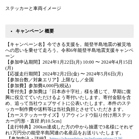
ステッカーと車両イメージ
キャンペーン 概要
【キャンペーン名】今できる支援を。能登半島地震の被災地
への思いを乗せて走ろう。令和6年能登半島地震支援キャンペ
ーン
【参加申込期間】2024年1月22日(月) 10:00 〜 2024年4月15日
(月)
【応援走行期間】2024年2月2日(金) 〜 2024年5月6日(月)
【参加台数／対象エリア】上限なし／全国
【参加費】参加費4,000円(税込)
【寄付先】参加費は「日本赤十字社」様を通じて、早期に復
興に役立てていただけるよう寄付いたします。寄付金額を含
め、追って当社ウェブサイトに公表いたします。本件のステ
ッカー制作費や送料等は当社負担とさせていただきます。
【カーステッカーサイズ】リアウィンドウ貼り付け用ステッ
カー[円形・直径 約10.5cm]
【走行特典】200km達成した方の中から抽選で3名様にそれぞ
れ1万円分の能登半島関連の名産品をお送りいたします。
【参加申込・詳細】
https://cheerdrive.jp/informations/136