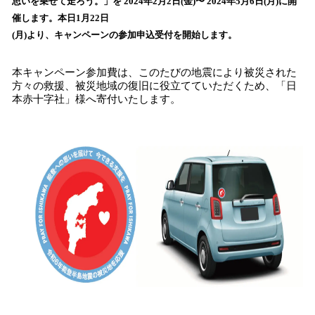
思いを乗せて走ろう。」を 2024年2月2日(金)〜 2024年5月6日(月)に開
読
催します。本日1月22日
み
(月)より、キャンペーンの参加申込受付を開始します。
込
み
中
本キャンペーン参加費は、このたびの地震により被災された
で
方々の救援、被災地域の復旧に役立てていただくため、「日
本赤十字社」様へ寄付いたします。
す