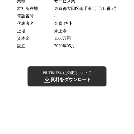
業種
サービス業
本社所在地
東京都大田区南千束1丁目15番5号
電話番号
-
代表者名
金森 啓斗
上場
未上場
資本金
1500万円
設立
2020年05月
PR TIMESのご利用について
資料をダウンロード