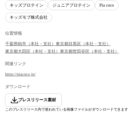
キッズプロテイン
ジュニアプロテイン
Pia coco
キッズモブ株式会社
位置情報
千葉県
柏市
（
本社・支社
）
東京都
目黒区
（
本社・支社
）
東京都
大田区
（
本社・支社
）
東京都
世田谷区
（
本社・支社
）
関連リンク
https://piacoco.jp/
ダウンロード
プレスリリース素材
このプレスリリース内で使われている画像ファイルがダウンロードできます