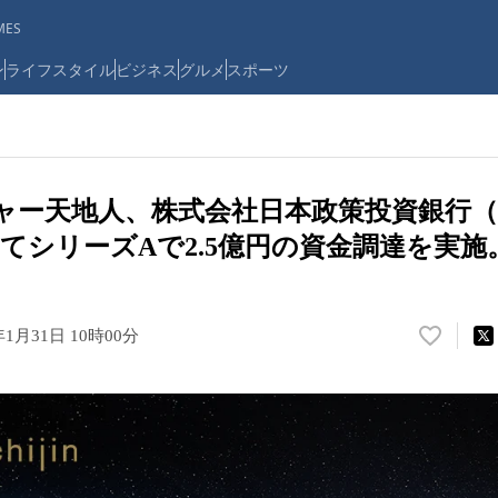
ES
ン
ライフスタイル
ビジネス
グルメ
スポーツ
チャー天地人、株式会社日本政策投資銀行（
てシリーズAで2.5億円の資金調達を実施
年1月31日 10時00分
い
い
ね
！
数
を
読