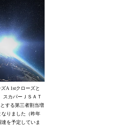
A 1stクローズと
、スカパーＪＳＡＴ
先とする第三者割当増
となりました（昨年
調達を予定していま