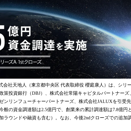
み
込
み
中
で
す
株式会社天地人（東京都中央区 代表取締役 櫻庭康人）は、シリーズ
政策投資銀行（DBJ）、株式会社常陽キャピタルパートナーズ
ゼンリンフューチャーパートナーズ、株式会社JALUXを引受
今般の資金調達額は2.5億円で、創業来の累計調達額は7.8億円
加ラウンドや融資も含む）。なお、今後2ndクローズでの追加