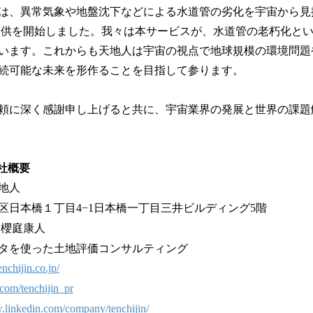
地人は、異常気象や地盤沈下などによる水道管の劣化を宇宙から
提供を開始しました。我々は本サービスが、水道管の老朽化と
います。これからも天地人は宇宙の視点で地球規模の環境問題
続可能な未来を形作ることを目指して参ります。
頼に深く感謝申し上げると共に、宇宙業界の発展と世界の課題
社概要
地人
区日本橋１丁目4−1日本橋一丁目三井ビルディング5階
 櫻庭康人
タを使った土地評価コンサルティング
tenchijin.co.jp/
r.com/tenchijin_pr
.linkedin.com/company/tenchijin/