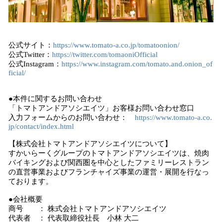
公式サイト：
https://www.tomato-a.co.jp/tomatoonion/
公式Twitter：
https://twitter.com/tomaoniOfficial
公式Instagram：
https://www.instagram.com/tomato.and.onion_of
ficial/
●本件に関するお問い合わせ
「トマトアンドアソシエイツ」お客様お問い合わせ窓口
入力フォームからのお問い合わせ：
https://www.tomato-a.co.
jp/contact/index.html
【株式会社トマトアンドアソシエイツについて】
すかいらーくグループのトマトアンドアソシエイツは、焼肉
バイキングおよび関西圏を中心としたファミリーレストラン
の直営事業およびフランチャイズ事業の運営・展開を行なっ
ております。
●会社概要
商号 ： 株式会社トマトアンドアソシエイツ
代表者 ： 代表取締役社長 小林 大二