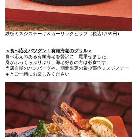
鉄板ミスジステーキ＆ガーリックピラフ（税込1,759円）
＜食べ応えバツグン！有頭海老のグリル＞
食べ応えのある有頭海老を贅沢に二尾乗せました。
身がふっくらぷりぷり、海老好きの方は必食です。
当店自慢のハンバーグや、期間限定の希少部位ミスジステー
キとご一緒にお楽しみください。