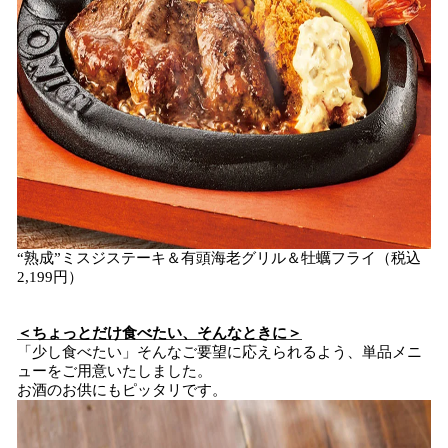
“熟成”ミスジステーキ＆有頭海老グリル＆牡蠣フライ（税込
2,199円）
＜ちょっとだけ食べたい、そんなときに＞
「少し食べたい」そんなご要望に応えられるよう、単品メニ
ューをご用意いたしました。
お酒のお供にもピッタリです。