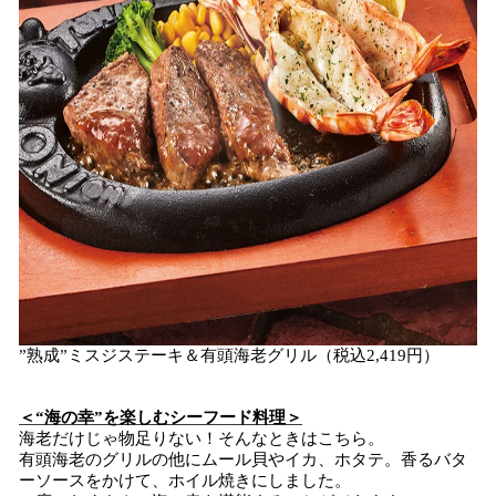
”熟成”ミスジステーキ＆有頭海老グリル（税込2,419円）
＜“海の幸”を楽しむシーフード料理＞
海老だけじゃ物足りない！そんなときはこちら。
有頭海老のグリルの他にムール貝やイカ、ホタテ。香るバタ
ーソースをかけて、ホイル焼きにしました。