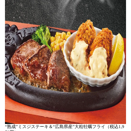
“熟成”ミスジステーキ＆“広島県産”大粒牡蠣フライ（税込1,9