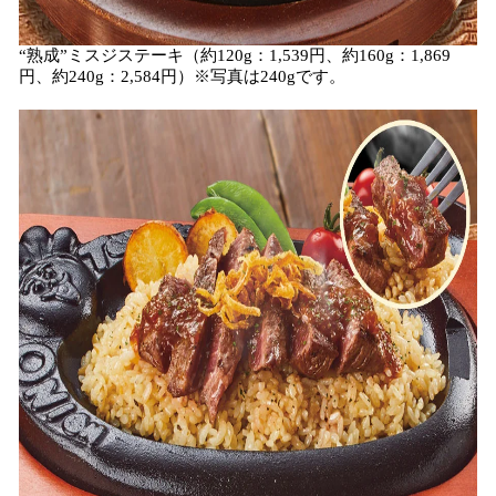
“熟成”ミスジステーキ（約120g：1,539円、約160g：1,869
円、約240g：2,584円）※写真は240gです。