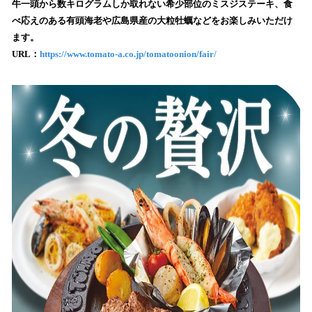
牛一頭から数キログラムしか取れない希少部位のミスジステーキ、食
込
べ応えのある有頭海老や広島県産の大粒牡蠣などをお楽しみいただけ
み
ます。
中
で
URL：
https://www.tomato-a.co.jp/tomatoonion/fair/
す