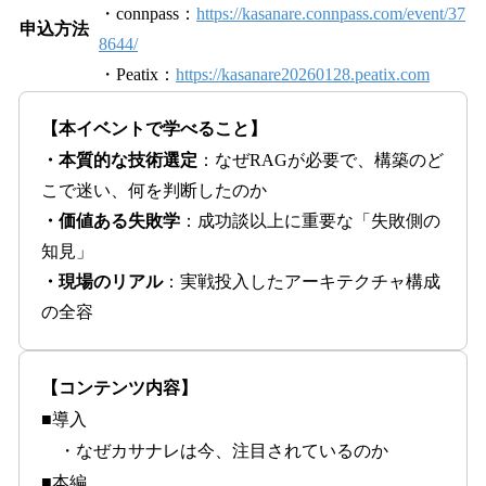
・connpass：
https://kasanare.connpass.com/event/37
申込方法
8644/
・Peatix：
https://kasanare20260128.peatix.com
【本イベントで学べること】
・本質的な技術選定
：なぜRAGが必要で、構築のど
こで迷い、何を判断したのか
・価値ある失敗学
：成功談以上に重要な「失敗側の
知見」
・現場のリアル
：実戦投入したアーキテクチャ構成
の全容
【コンテンツ内容】
■導入
・なぜカサナレは今、注目されているのか
■本編