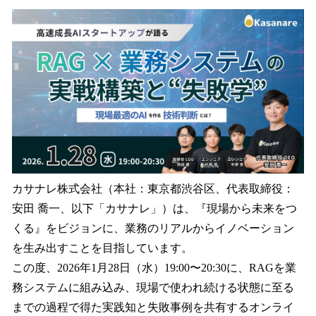
ね
！
数
を
読
み
込
み
中
で
す
カサナレ株式会社（本社：東京都渋谷区、代表取締役：
安田 喬一、以下「カサナレ」）は、『現場から未来をつ
くる』をビジョンに、業務のリアルからイノベーション
を生み出すことを目指しています。
この度、2026年1月28日（水）19:00〜20:30に、RAGを業
務システムに組み込み、現場で使われ続ける状態に至る
までの過程で得た実践知と失敗事例を共有するオンライ