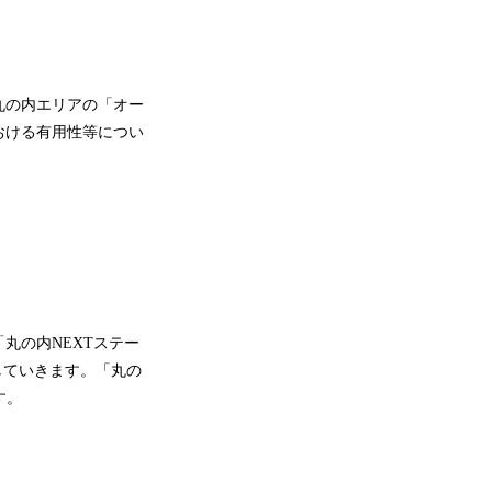
丸の内エリアの「オー
おける有用性等につい
丸の内NEXTステー
していきます。「丸の
す。