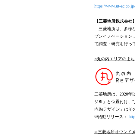
https://www.ut-ec.co.jp
【三菱地所株式会社
三菱地所は、多様な
プンイノベーション
て調査・研究を行っ
○丸の内エリアのまち
三菱地所は、2020
ジ※」と位置付け、
内Reデザイン」は
※始動リリース：
htt
○ 三菱地所オウンド