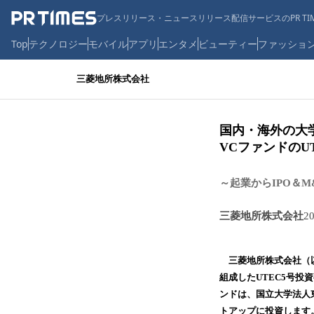
プレスリリース・ニュースリリース配信サービスのPR TIM
Top
テクノロジー
モバイル
アプリ
エンタメ
ビューティー
ファッショ
三菱地所株式会社
国内・海外の大
VCファンドのU
～起業からIPO＆
三菱地所株式会社
2
​ 三菱地所株式会社
組成したUTEC5号投
ンドは、国立大学法人
トアップに投資します