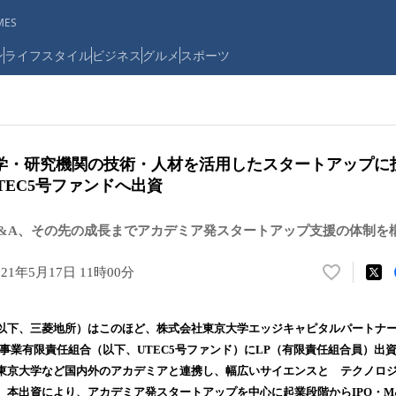
ES
ン
ライフスタイル
ビジネス
グルメ
スポーツ
学・研究機関の技術・人材を活用したスタートアップに
TEC5号ファンドへ出資
M&A、その先の成長までアカデミア発スタートアップ支援の体制を
021年5月17日 11時00分
い
い
ね
（以下、三菱地所）はこのほど、株式会社東京大学エッジキャピタルパートナー
！
資事業有限責任組合（以下、UTEC5号ファンド）にLP（有限責任組合員）出資
数
東京大学など国内外のアカデミアと連携し、幅広いサイエンスと テクノロ
を
読
。本出資により、アカデミア発スタートアップを中心に起業段階からIPO・M