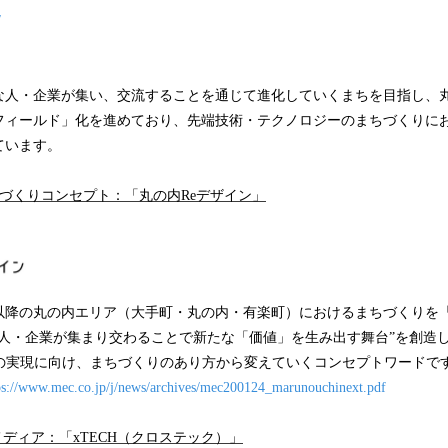
/
】
人・企業が集い、交流することを通じて進化していくまちを目指し、
フィールド」化を進めており、先端技術・テクノロジーのまちづくりに
ています。
づくりコンセプト：「丸の内Reデザイン」
年以降の丸の内エリア（大手町・丸の内・有楽町）におけるまちづくりを「
“人・企業が集まり交わることで新たな「価値」を生み出す舞台”を創造
その実現に向け、まちづくりのあり方から変えていくコンセプトワードで
ps://www.mec.co.jp/j/news/archives/mec200124_marunouchinext.pdf
メディア：「xTECH（クロステック）」