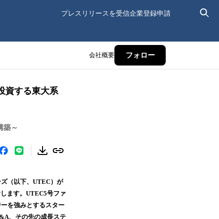
プレスリリースを受信
企業登録申請
会社概要
フォロー
投資する東大系
構築～
ズ（以下、UTEC）が
します。UTEC5号ファ
ジーを強みとするスター
&A、その先の成長ステ