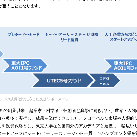
み
が整うことになります。
込
み
中
で
す
ップの成長段階に応じた支援領域イメージ
4年4月の創業以来、起業家・科学者・技術者と真摯に向き合い、世界・人
資を数多く実行し、成果を挙げてきました。グローバルな市場や人類的
とを投資戦略とし、東京大学など国内外のアカデミアと連携し、幅広い
タートアップにシード/アーリーステージから一貫したハンズオン支援を