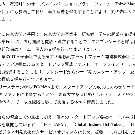
有楽町）のオープンイノベーションプラットフォーム「Tokyo Marunouchi
下、TMIP）」にも参画しており、産学連携を強化することにより、丸の内エ
します。
8年に東京大学と共同で、東京大学の卒業生・研究者・学生の起業を支援
学FoundX」向け施設を開設・運営することで、主にプレシードと呼
や起業前のチーム・個人の支援を行ってまいりました。
の100％子会社である東京大学協創プラットフォーム開発株式会社（以
デミア連携によるスタートアップ育成ファンド「オープンイノベーション
）」に出資することにより、プレシードからシード期のスタートアップ、
の育成支援を行っていきます。
ーステージからIPO/M&Aまで、スタートアップの成長にあわせリー
5 号ファンドに出資することで、東京大学をはじめとしたアカデミア発
・M&A まで、成長段階に応じて支援する体制を構築しました。
らの資金面での支援に加え、個々の スタートアップ各社のニーズや成
しています。「EGG JAPAN」「Global Business Hub Tokyo」「F
Lab」などビジネス開発支援付きサービスオフィスをはじめ、拡張ニーズに対応