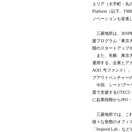
エリア（大手町・丸の内・
Platform（以
ノベーションも促進
三菱地所は、201
援プログラム「東京大
階のスタートアップ
また、先般、東京大学
運用する、企業とアカ
AOI1 号ファンド
ブアウトベンチャー
今回、シード/アーリ
貫で支援するUTEC
に起業段階からIPO
三菱地所では、これ
様々な形態のオフィスを展開
「Inspired.