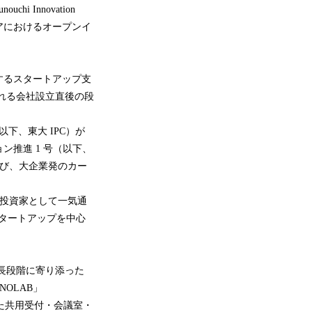
 Innovation
リアにおけるオープンイ
するスタートアップ支
ばれる会社設立直後の段
下、東大 IPC）が
推進 1 号（以下、
及び、大企業発のカー
ド投資家として一気通
スタートアップを中心
長段階に寄り添った
INOLAB」
した共用受付・会議室・