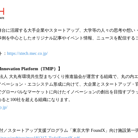
舞台に活躍する大手企業やスタートアップ、大学等の人々の思考や想い
事例を中心としたオリジナル記事やイベント情報、ニュースを配信する
イト：
https://xtech.mec.co.jp/
 Innovation Platform（TMIP）】
団法人 大丸有環境共生型まちづくり推進協会が運営する組織で、丸の内
ノベーション・エコシステム形成に向けて、大企業とスタートアップ・
でグローバルなマーケットに向けたイノベーションの創出を目指すプラ
ると100社を超える組織になります。
p.jp/
 17 日付／スタートアップ支援プログラム「東京大学 FoundX」向け施設第