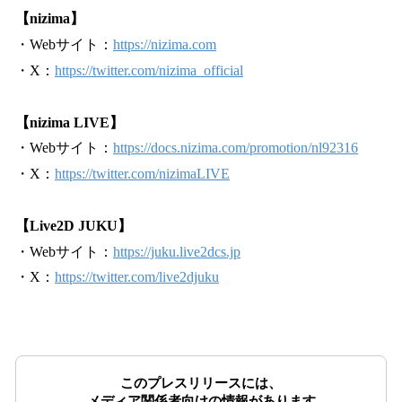
【nizima】
・Webサイト：
https://nizima.com
・X：
https://twitter.com/nizima_official
【nizima LIVE】
・Webサイト：
https://docs.nizima.com/promotion/nl92316
・X：
https://twitter.com/nizimaLIVE
【Live2D JUKU】
・Webサイト：
https://juku.live2dcs.jp
・X：
https://twitter.com/live2djuku
このプレスリリースには、
メディア関係者向けの情報があります