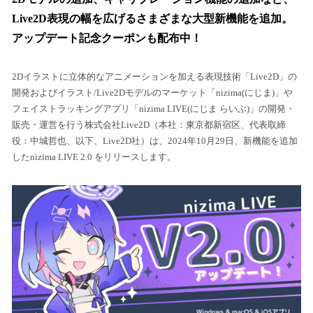
読
み
Live2D表現の幅を広げるさまざまな大型新機能を追加。
込
アップデート記念クーポンも配布中！
み
中
で
2Dイラストに立体的なアニメーションを加える表現技術「Live2D」の
す
開発およびイラスト/Live2Dモデルのマーケット「nizima(にじま)」や
フェイストラッキングアプリ「nizima LIVE(にじま らいぶ)」の開発・
販売・運営を行う株式会社Live2D（本社：東京都新宿区、代表取締
役：中城哲也、以下、Live2D社）は、2024年10月29日、新機能を追加
したnizima LIVE 2.0 をリリースします。