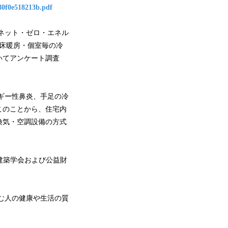
30f0e518213b.pdf
ネット・ゼロ・エネル
床暖房・個室毎の冷
いてアンケート調査
ギー性鼻炎、手足の冷
このことから、住宅内
換気・空調設備の方式
建築学会および公益財
む人の健康や生活の質