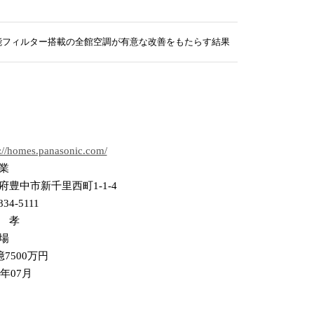
能フィルター搭載の全館空調が有意な改善をもたらす結果を検証
s://homes.panasonic.com/
業
府豊中市新千里西町1-1-4
834-5111
 孝
場
億7500万円
3年07月