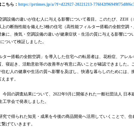
はこちら：
https://prtimes.jp/a/?f=d22927-20221213-776f42f96949f75d8f6c
み
込
み
空調設備の違いが住む人に与える影響について着目。このたび、ZEH（
中
以上の断熱性能を備えた3種の住宅（高性能フィルター搭載の全館空調・
で
対象に、換気・空調設備の違いが健康症状・生活の質に与える影響につ
す
結果について検証しました。
ルター搭載の全館空調」を導入した住宅への転居者は、花粉症、アレル
質、寝起き、活動意欲等の改善率が有意に高いことが確認できました。
が住む人の健康や生活の質へ影響を及ぼし、快適な暮らしのためには、
言えます。
今回の調査結果について、2022年9月に開催された一般社団法人 日本
衛生工学会で発表しました。
研究で得られた知見・成果を今後の商品開発へ活用していくことで、住
に繋げていきます。