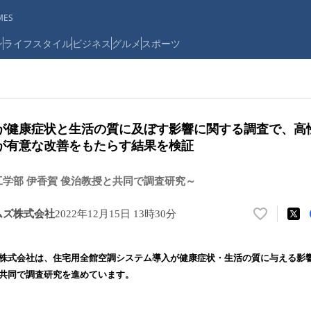
ES
ン
ライフスタイル
ビジネス
グルメ
スポーツ
が健康症状と生活の質に及ぼす影響に関する調査で、高
が有意な改善をもたらす結果を検証
工学部 伊香賀 俊治教授と共同で調査研究～
ムズ株式会社
2022年12月15日 13時30分
い
い
ね
ズ株式会社は、住宅用全館空調システム導入が健康症状・生活の質に与える影
！
と共同で調査研究を進めています。
数
を
読