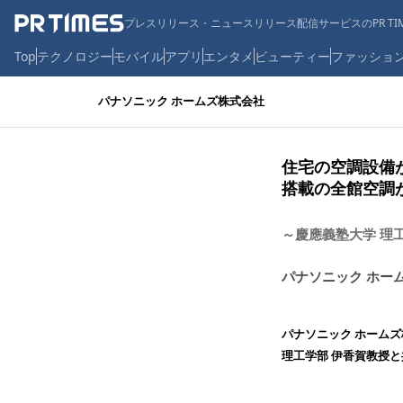
プレスリリース・ニュースリリース配信サービスのPR TIM
Top
テクノロジー
モバイル
アプリ
エンタメ
ビューティー
ファッショ
パナソニック ホームズ株式会社
住宅の空調設備
搭載の全館空調
～慶應義塾大学 理
パナソニック ホー
パナソニック ホーム
理工学部 伊香賀教授