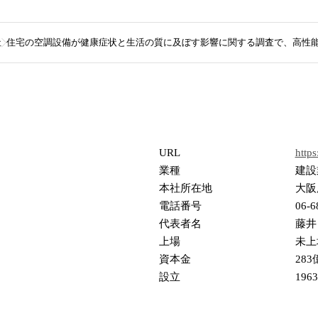
社
住宅の空調設備が健康症状と生活の質に及ぼす影響に関する調査で、高性
URL
http
業種
建設
本社所在地
大阪
電話番号
06-6
代表者名
藤井
上場
未上
資本金
283
設立
196