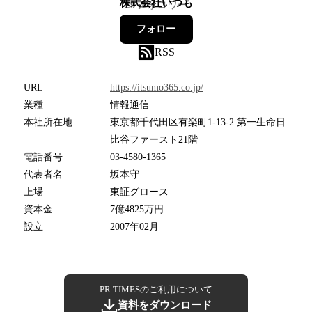
株式会社いつも
29
フォロワー
フォロー
RSS
URL
https://itsumo365.co.jp/
業種
情報通信
本社所在地
東京都千代田区有楽町1-13-2 第一生命日
比谷ファースト21階
電話番号
03-4580-1365
代表者名
坂本守
上場
東証グロース
資本金
7億4825万円
設立
2007年02月
PR TIMESのご利用について
資料をダウンロード