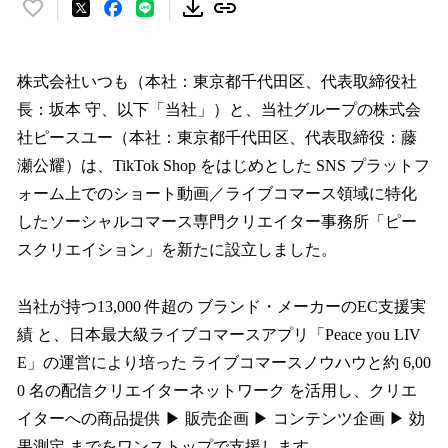
い
い
ね
！
株式会社いつも（本社：東京都千代田区、代表取締役社
数
長：坂本 守、以下「当社」）と、当社グループの株式会
を
社ピースユー（本社：東京都千代田区、代表取締役：藤
読
み
瀬公耀）は、TikTok Shop をはじめとした SNS プラットフ
込
ォーム上でのショート動画／ライブコマース領域に特化
み
したソーシャルコマース専門クリエイター事務所「ピー
中
で
スクリエイション」を新たに設立しました。
す
当社が持つ13,000 件超の ブランド・メーカーのEC支援実
績 と、日本最大級ライブコマースアプリ「Peace you LIV
E」の運営により培った ライブコマースノウハウと約 6,00
0 名の配信クリエイターネットワーク を活用し、クリエ
イターへの商品提供 ▶︎ 販売企画 ▶︎ コンテンツ企画 ▶︎ 効
果測定 までをワンストップで支援します。