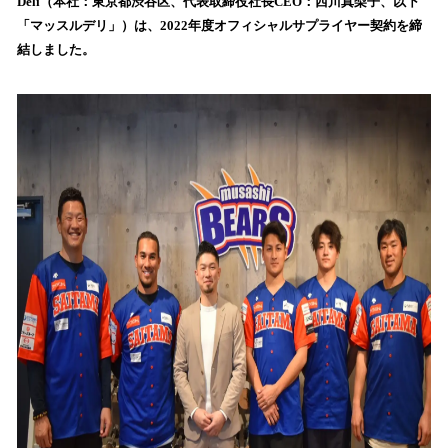
Deli（本社：東京都渋谷区、代表取締役社長CEO：西川真梨子、以下
読
「マッスルデリ」）は、2022年度オフィシャルサプライヤー契約を締
み
結しました。
込
み
中
で
す