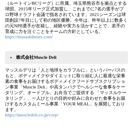
（ルートインBCリーグ）に所属、埼玉県熊谷市を拠点とする
球団。2015年リーグ正式加盟し、これまでに7名の選手がプ
ロ野球ドラフト会議で指名されています。2021シーズンは球
団創設7年目にして初の地区優勝。今年は、昨年以上に数多く
の元NPB選手が在籍し、経験や実力を活かすことで、若手の
育成に力を注ぐことをチームの方針としている。
https://musashibears.com/
株式会社Muscle Deli
マッスルデリは「人と地球をカラフルに」というパーパスの
もと、ボディメイクやダイエットに取り組む人に最適な栄養
素の食事をお届けするボディメイクフードサブスクリプショ
ン事業「Muscle Deli」や高タンパクでヘルシーな食事をケー
タリング、オードブル、お弁当でご提供する 「マッスルケー
タリング」、一人ひとりの目的や好みに合わせた食事をお届
けするカスタムミール事業「YOUR MEAL」を展開しており
ます。
https://muscledeli.co.jp/corp/