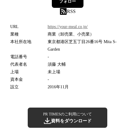
フォロー
RSS
URL
https://your-meal.co.jp/
業種
商業（卸売業、小売業）
本社所在地
東京都港区芝五丁目26番16号 Mita S-
Garden
電話番号
-
代表者名
須藤 大輔
上場
未上場
資本金
-
設立
2016年11月
PR TIMESのご利用について
資料をダウンロード