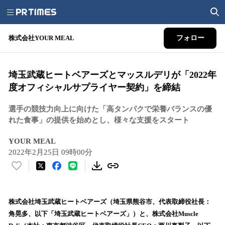
株式会社YOUR MEAL
フォロー
埼玉武蔵ヒートベアーズとマッスルデリが「2022年
度オフィシャルサプライヤー契約」を締結
選手の競技力向上に向けた「高タンパクで栄養バランスの優
れた食事」の提供を始めとし、様々な支援をスタート
YOUR MEAL
2022年2月25日 09時00分
い
い
ね
！
株式会社埼玉武蔵ヒートベアーズ（埼玉県熊谷市、代表取締役社長：
数
角晃多、以下「埼玉武蔵ヒートベアーズ」）と、株式会社Muscle
を