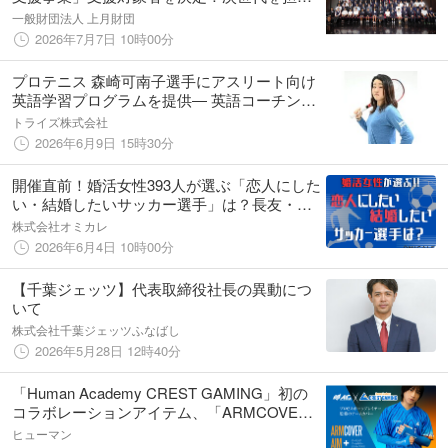
アスリート72名に年額120万円を助成
一般財団法人 上月財団
2026年7月7日 10時00分
プロテニス 森崎可南子選手にアスリート向け
英語学習プログラムを提供― 英語コーチング
「TORAIZ（トライズ）」
トライズ株式会社
2026年6月9日 15時30分
開催直前！婚活女性393人が選ぶ「恋人にした
い・結婚したいサッカー選手」は？長友・田
中碧ら現役人気の前に立ちはだかる“最大の番
株式会社オミカレ
狂わせ”【オミカレ婚活実態調査】
2026年6月4日 10時00分
【千葉ジェッツ】代表取締役社長の異動につ
いて
株式会社千葉ジェッツふなばし
2026年5月28日 12時40分
「Human Academy CREST GAMING」初の
コラボレーションアイテム、「ARMCOVER
AIM+ CREST GAMING」を5月20日に発売
ヒューマン