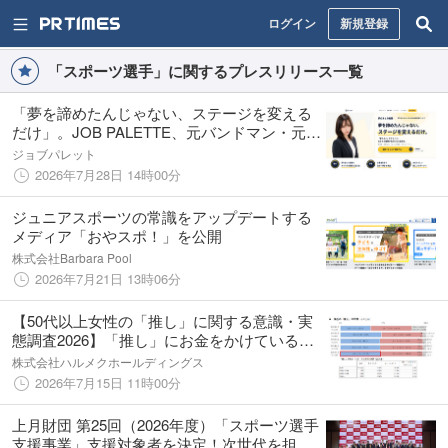
ログイン
新規登録
「スポーツ選手」に関するプレスリリース一覧
「夢を諦めたんじゃない、ステージを変える
だけ」。JOB PALETTE、元バンドマン・元芸
人が担当する20代専門の転職支援「夢のあと
ジョブパレット
の転職」を正式リリース
2026年7月28日 14時00分
ジュニアスポーツの常識をアップデートする
メディア「おやスポ！」を公開
株式会社Barbara Pool
2026年7月21日 13時06分
【50代以上女性の「推し」に関する意識・実
態調査2026】「推し」にお金をかけている割
合が8割に増加
株式会社ハルメクホールディングス
2026年7月15日 11時00分
上月財団 第25回（2026年度）「スポーツ選手
支援事業」支援対象者を決定！次世代を担う