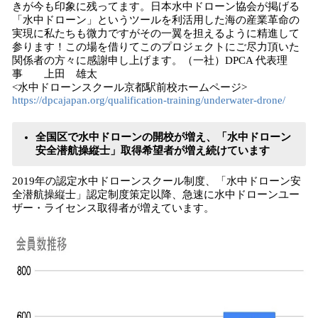
きが今も印象に残ってます。日本水中ドローン協会が掲げる
「水中ドローン」というツールを利活用した海の産業革命の
実現に私たちも微力ですがその一翼を担えるように精進して
参ります！この場を借りてこのプロジェクトにご尽力頂いた
関係者の方々に感謝申し上げます。（一社）DPCA 代表理
事 上田 雄太
<水中ドローンスクール京都駅前校ホームページ>
https://dpcajapan.org/qualification-training/underwater-drone/
全国区で水中ドローンの開校が増え
、「水中ドローン
安全潜航操縦士」取得希望者が増え続けています
2019年の認定水中ドローンスクール制度、「水中ドローン安
全潜航操縦士」認定制度策定以降、急速に水中ドローンユー
ザー・ライセンス取得者が増えています。