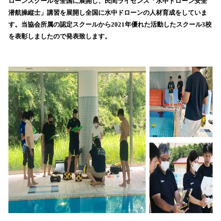
ローンスクールを全国に展開し、民間ライセンス「水中ドローン安全
読
潜航操縦士」講習を展開し全国に水中ドローンの人材育成をしていま
み
す。当協会所属の認定スクールから2021年優れた活動したスクール3校
込
を表彰しましたので発表致します。
み
中
で
す