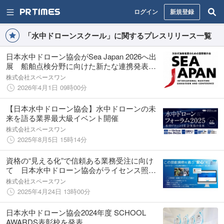
ログイン
新規登録
「水中ドローンスクール」に関するプレスリリース一覧
日本水中ドローン協会がSea Japan 2026へ出
展 船舶点検分野に向けた新たな連携発表を
予定
株式会社スペースワン
2026年4月1日 09時00分
【日本水中ドローン協会】水中ドローンの未
来を語る業界最大級イベント開催
株式会社スペースワン
2025年8月5日 15時14分
資格の“見える化”で信頼ある業務受注に向け
て 日本水中ドローン協会がライセンス照会
機能を一般公開
株式会社スペースワン
2025年4月24日 13時00分
日本水中ドローン協会2024年度 SCHOOL
AWARDS表彰校を発表