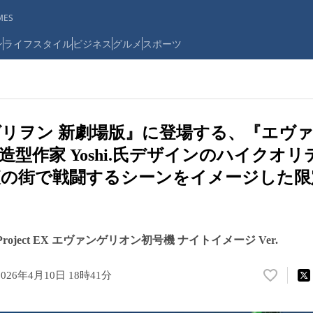
ES
ン
ライフスタイル
ビジネス
グルメ
スポーツ
リヲン 新劇場版』に登場する、『エヴ
造型作家 Yoshi.氏デザインのハイクオ
夜の街で戦闘するシーンをイメージした限
i. Project EX エヴァンゲリオン初号機 ナイトイメージ Ver.
2026年4月10日 18時41分
い
い
ね