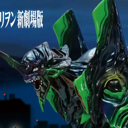
！
数
を
読
み
込
み
中
で
す