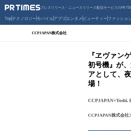
プレスリリース・ニュースリリース配信サービスのPR TIM
Top
テクノロジー
モバイル
アプリ
エンタメ
ビューティー
ファッショ
CCPJAPAN株式会社
『ヱヴァンゲ
初号機』が、
アとして、
場！
CCPJAPAN×Yosh
CCPJAPAN株式会社