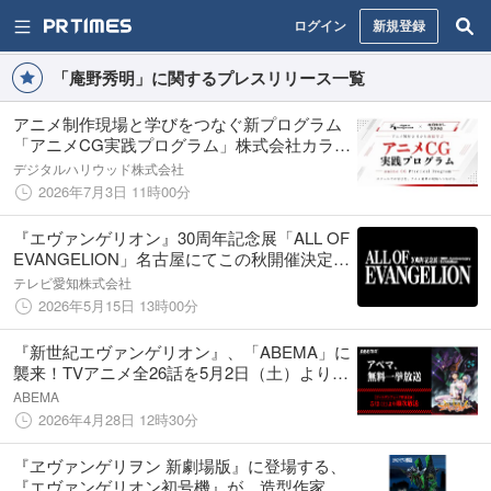
ログイン
新規登録
「庵野秀明」に関するプレスリリース一覧
アニメ制作現場と学びをつなぐ新プログラム
「アニメCG実践プログラム」株式会社カラー
と連携し始動
デジタルハリウッド株式会社
2026年7月3日 11時00分
『エヴァンゲリオン』30周年記念展「ALL OF
EVANGELION」名古屋にてこの秋開催決定！
さらにテレビ愛知にて『新世紀エヴァンゲリ
テレビ愛知株式会社
オン』TVシリーズを放送中
2026年5月15日 13時00分
『新世紀エヴァンゲリオン』、「ABEMA」に
襲来！TVアニメ全26話を5月2日（土）より無
料一挙放送決定！伝説のメガヒット作を無料
ABEMA
イッキ見
2026年4月28日 12時30分
『ヱヴァンゲリヲン 新劇場版』に登場する、
『エヴァンゲリオン初号機』が、造型作家