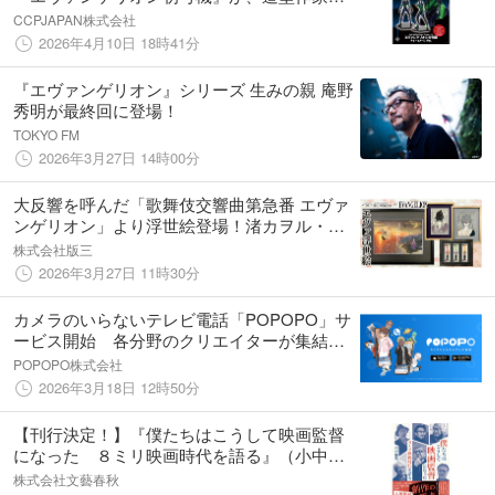
Yoshi.氏デザインのハイクオリティフィギュ
CCPJAPAN株式会社
アとして、夜の街で戦闘するシーンをイメー
2026年4月10日 18時41分
ジした限定カラーで登場！
『エヴァンゲリオン』シリーズ 生みの親 庵野
秀明が最終回に登場！
TOKYO FM
2026年3月27日 14時00分
大反響を呼んだ「歌舞伎交響曲第急番 エヴァ
ンゲリオン」より浮世絵登場！渚カヲル・碇
シンジの宿世や大首絵からエヴァンゲリオン
株式会社版三
各機体の千社札まで、江戸の伝統と調和した
2026年3月27日 11時30分
30周年記念作品が3/30より販売開始
カメラのいらないテレビ電話「POPOPO」サ
ービス開始 各分野のクリエイターが集結し
新たな国産SNSを開発 〜GACKT、西村博
POPOPO株式会社
之、川上量生、庵野秀明が取締役に就任〜
2026年3月18日 12時50分
【刊行決定！】『僕たちはこうして映画監督
になった ８ミリ映画時代を語る』（小中和
哉 著）石井岳龍、大林宣彦、黒沢清、庵野秀
株式会社文藝春秋