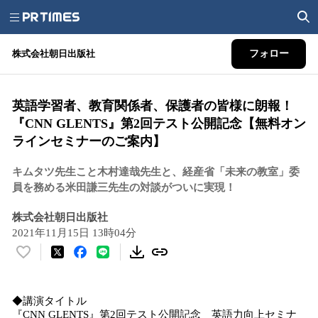
株式会社朝日出版社
フォロー
英語学習者、教育関係者、保護者の皆様に朗報！
『CNN GLENTS』第2回テスト公開記念【無料オン
ラインセミナーのご案内】
キムタツ先生こと木村達哉先生と、経産省「未来の教室」委
員を務める米田謙三先生の対談がついに実現！
株式会社朝日出版社
2021年11月15日 13時04分
い
い
ね
◆講演タイトル
！
『CNN GLENTS』第2回テスト公開記念 英語力向上セミナ