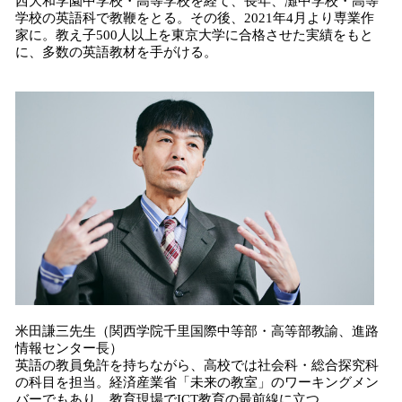
西大和学園中学校・高等学校を経て、長年、灘中学校・高等
学校の英語科で教鞭をとる。その後、2021年4月より専業作
家に。教え子500人以上を東京大学に合格させた実績をもと
に、多数の英語教材を手がける。
米田謙三先生（関西学院千里国際中等部・高等部教諭、進路
情報センター長）
英語の教員免許を持ちながら、高校では社会科・総合探究科
の科目を担当。経済産業省「未来の教室」のワーキングメン
バーでもあり、教育現場でICT教育の最前線に立つ。