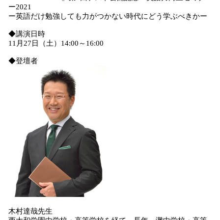
数
ー2021
を
ー英語だけ勉強しても力がつかない時代にどう学ぶべきかー
読
み
◆講演日時
込
11月27日（土）14:00～16:00
み
◆登壇者
中
で
す
木村達哉先生