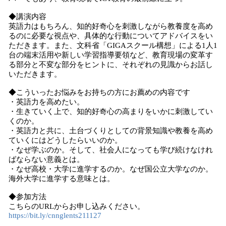
◆講演内容
英語力はもちろん、知的好奇心を刺激しながら教養度を高め
るのに必要な視点や、具体的な行動についてアドバイスをい
ただきます。また、文科省「GIGAスクール構想」による1人1
台の端末活用や新しい学習指導要領など、教育現場の変革す
る部分と不変な部分をヒントに、それぞれの見識からお話し
いただきます。
◆こういったお悩みをお持ちの方にお薦めの内容です
・英語力を高めたい。
・生きていく上で、知的好奇心の高まりをいかに刺激してい
くのか。
・英語力と共に、土台づくりとしての背景知識や教養を高め
ていくにはどうしたらいいのか。
・なぜ学ぶのか。そして、社会人になっても学び続けなけれ
ばならない意義とは。
・なぜ高校・大学に進学するのか。なぜ国公立大学なのか。
海外大学に進学する意味とは。
◆参加方法
こちらのURLからお申し込みください。
https://bit.ly/cnnglents211127