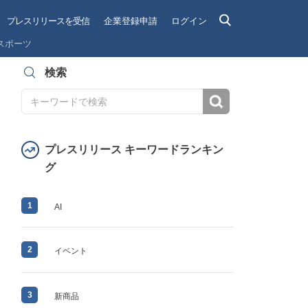
プレスリリースを受信
企業登録申請
ログイン
スポーツ
検索
検索
プレスリリース キーワードランキン
グ
1
AI
2
イベント
3
新商品