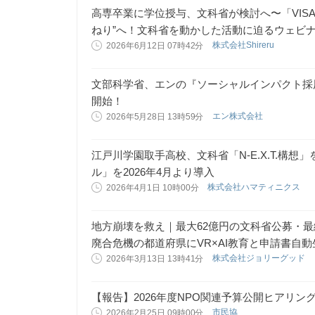
高専卒業に学位授与、文科省が検討へ〜「VIS
ねり”へ！文科省を動かした活動に迫るウェビナー
株式会社Shireru
2026年6月12日 07時42分
文部科学省、エンの『ソーシャルインパクト採
開始！
エン株式会社
2026年5月28日 13時59分
江戸川学園取手高校、文科省「N-E.X.T.構
ル」を2026年4月より導入
株式会社ハマティニクス
2026年4月1日 10時00分
地方崩壊を救え｜最大62億円の文科省公募・最
廃合危機の都道府県にVR×AI教育と申請書自
株式会社ジョリーグッド
2026年3月13日 13時41分
【報告】2026年度NPO関連予算公開ヒアリン
市民協
2026年2月25日 09時00分