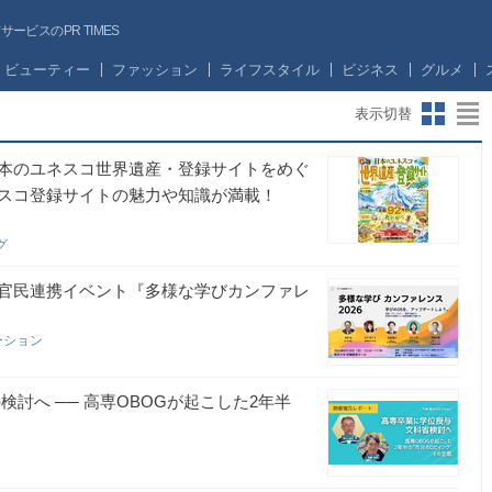
ビスのPR TIMES
ビューティー
ファッション
ライフスタイル
ビジネス
グルメ
表示切替
本のユネスコ世界遺産・登録サイトをめぐ
スコ登録サイトの魅力や知識が満載！
グ
官民連携イベント『多様な学びカンファレ
ーション
討へ ── 高専OBOGが起こした2年半