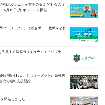
Aが取れない…」卒業生の訴えを“社会のう
6月15日(月)オンライン開催
用プロジェクト』で総合職・一般職を公募
想」を先導する探究カリキュラムで「ジブナ
終締切5月15日、ジョリーグッドが高校統
動生成で逆転支援開始
グを開催しました