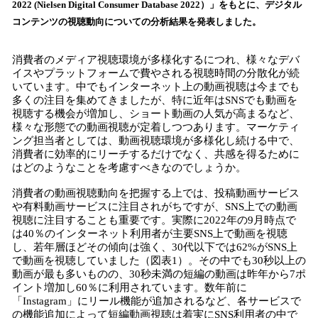
2022 (Nielsen Digital Consumer Database 2022）」をもとに、デジタル
み
コンテンツの視聴動向についての分析結果を発表しました。
込
み
中
消費者のメディア視聴環境が多様化するにつれ、様々なデバ
で
イスやプラットフォームで費やされる視聴時間の分散化が続
いています。中でもインターネット上の動画視聴は今までも
す
多くの注目を集めてきましたが、特に近年はSNSでも動画を
視聴する機会が増加し、ショート動画の人気が高まるなど、
様々な形態での動画視聴が定着しつつあります。マーケティ
ング担当者としては、動画視聴環境が多様化し続ける中で、
消費者に効率的にリーチするだけでなく、共感を得るために
はどのようなことを考慮すべきなのでしょうか。
消費者の動画視聴動向を把握する上では、投稿動画サービス
や有料動画サービスに注目されがちですが、SNS上での動画
視聴に注目することも重要です。実際に2022年の9月時点で
は40％のインターネット利用者が主要SNS上で動画を視聴
し、若年層ほどその傾向は強く、30代以下では62%がSNS上
で動画を視聴していました（図表1）。その中でも30秒以上の
動画が最も多いものの、30秒未満の短編の動画は昨年から7ポ
イント増加し60％に利用されています。数年前に
「Instagram」にリール機能が追加されるなど、各サービスで
の機能追加によって短編動画視聴は着実にSNS利用者の中で