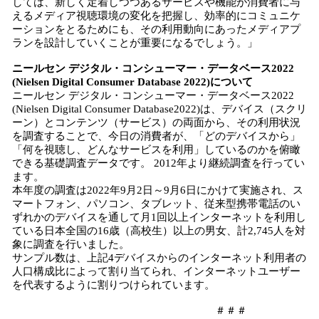
しては、新しく定着しつつあるサービスや機能が消費者に与
えるメディア視聴環境の変化を把握し、効率的にコミュニケ
ーションをとるためにも、その利用動向にあったメディアプ
ランを設計していくことが重要になるでしょう。」
ニールセン デジタル・コンシューマー・データベース2022
(Nielsen Digital Consumer Database 2022)について
ニールセン デジタル・コンシューマー・データベース2022
(Nielsen Digital Consumer Database2022)は、デバイス（スクリ
ーン）とコンテンツ（サービス）の両面から、その利用状況
を調査することで、今日の消費者が、「どのデバイスから」
「何を視聴し、どんなサービスを利用」しているのかを俯瞰
できる基礎調査データです。 2012年より継続調査を行ってい
ます。
本年度の調査は2022年9月2日～9月6日にかけて実施され、ス
マートフォン、パソコン、タブレット、従来型携帯電話のい
ずれかのデバイスを通して月1回以上インターネットを利用し
ている日本全国の16歳（高校生）以上の男女、計2,745人を対
象に調査を行いました。
サンプル数は、上記4デバイスからのインターネット利用者の
人口構成比によって割り当てられ、インターネットユーザー
を代表するように割りつけられています。
＃＃＃