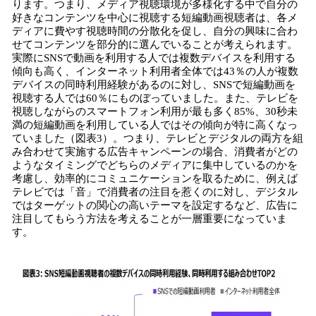
ります。つまり、メディア視聴環境が多様化する中で自分の
好きなコンテンツを中心に視聴する短編動画視聴者は、各メ
ディアに費やす視聴時間の分散化を促し、自分の興味に合わ
せてコンテンツを部分的に選んでいることが考えられます。
実際にSNSで動画を利用する人では複数デバイスを利用する
傾向も高く、インターネット利用者全体では43％の人が複数
デバイスの同時利用経験があるのに対し、SNSで短編動画を
視聴する人では60％にものぼっていました。また、テレビを
視聴しながらのスマートフォン利用が最も多く85%、30秒未
満の短編動画を利用している人ではその傾向が特に高くなっ
ていました（図表3）。つまり、テレビとデジタルの両方を組
み合わせて実施する広告キャンペーンの場合、消費者がどの
ようなタイミングでどちらのメディアに集中しているのかを
考慮し、効率的にコミュニケーションを取るために、例えば
テレビでは「音」で消費者の注目を惹くのに対し、デジタル
ではターゲットの関心の高いテーマを設定するなど、広告に
注目してもらう方法を考えることが一層重要になっていま
す。