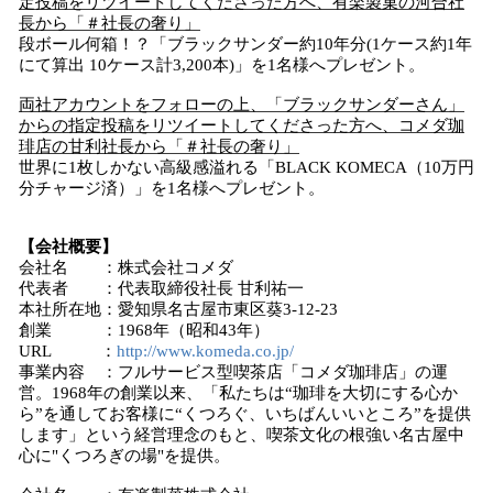
定投稿をリツイートしてくださった方へ、有楽製菓の河合社
長から「＃社長の奢り」
段ボール何箱！？「ブラックサンダー約10年分(1ケース約1年
にて算出 10ケース計3,200本)」を1名様へプレゼント。
両社アカウントをフォローの上、「ブラックサンダーさん」
からの指定投稿をリツイートしてくださった方へ、コメダ珈
琲店の甘利社長から「＃社長の奢り」
世界に1枚しかない高級感溢れる「BLACK KOMECA（10万円
分チャージ済）」を1名様へプレゼント。
【会社概要】
会社名 ：株式会社コメダ
代表者 ：代表取締役社長 甘利祐一
本社所在地：愛知県名古屋市東区葵3‐12‐23
創業 ：1968年（昭和43年）
URL ：
http://www.komeda.co.jp/
事業内容 ：フルサービス型喫茶店「コメダ珈琲店」の運
営。1968年の創業以来、「私たちは“珈琲を大切にする心か
ら”を通してお客様に“くつろぐ、いちばんいいところ”を提供
します」という経営理念のもと、喫茶文化の根強い名古屋中
心に"くつろぎの場"を提供。