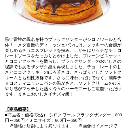
黒い雷神の異名を持つブラックサンダーがシロノワールと合
体！コメダ自慢のディニッシュパンには、クッキーの食感が
楽しめるチョコスプレッドを挟み、上からはリッチなチョコ
レートソースをたっぷりとかけました。プレーンビスケット
とココアクッキーを散らし、ブラックサンダーのおいしさの
秘訣でもあるザクザク感を再現しました。チョコレートの甘
さとココアクッキーのほろ苦さは、さっぱりとしたソフトク
リームとも相性抜群です。さらに味わいだけでなく、濃厚チ
ョコとディニッシュパンの温かさと、ソフトクリームのひん
やり感がマッチした熱々冷々のハーモニーもご堪能いただけ
ます。まさにおいしさイナズマ級！
【商品概要】
■商品名・価格(税込) シロノワール ブラックサンダー：800
円～860円／ミニサイズ：600円～660円
※価格は店舗により異なります。 ※画像はイメージで