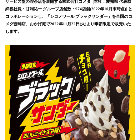
サービス型の喫茶店を展開する株式会社コメダ [本社：愛知県 代表取
読
締役社長：甘利祐一 グループ店舗数：974店舗(2022年10月末時点)] と
み
コラボレーションし、「シロノワール ブラックサンダー」を全国のコ
込
メダ珈琲店、おかげ庵で2022年11月22日(火)より季節限定で販売いた
み
します。
中
で
す