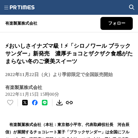
有楽製菓株式会社
フォロー
⚡おいしさイナズマ級！⚡「シロノワール ブラック
サンダー」新発売 濃厚チョコとザクザク食感がた
まらない冬のご褒美スイーツ
2022年11月22日（火）より季節限定で全国販売開始
有楽製菓株式会社
2022年11月15日 15時00分
い
い
ね
！
有楽製菓株式会社（本社：東京都小平市、代表取締役社長 河合辰
数
信）が展開するチョコレート菓子「ブラックサンダー」は全国にフル
を