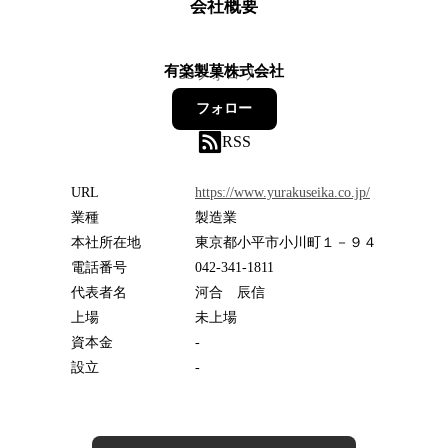
会社概要
有楽製菓株式会社
53
フォロワー
フォロー
RSS
URL
https://www.yurakuseika.co.jp/
業種
製造業
本社所在地
東京都小平市小川町１－９４
電話番号
042-341-1811
代表者名
河合 辰信
上場
未上場
資本金
-
設立
-