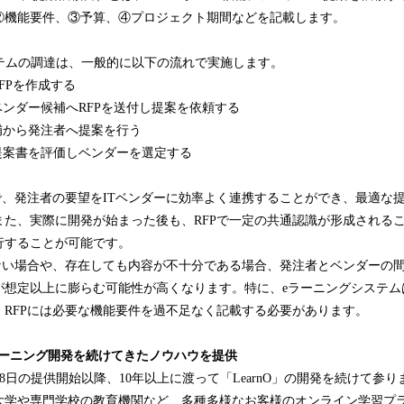
②機能要件、③予算、④プロジェクト期間などを記載します。
システムの調達は、一般的に以下の流れで実施します。
てRFPを作成する
からベンダー候補へRFPを送付し提案を依頼する
ー候補から発注者へ提案を行う
にて提案書を評価しベンダーを選定する
で、発注者の要望をITベンダーに効率よく連携することができ、最適な
また、実際に開発が始まった後も、RFPで一定の共通認識が形成される
行することが可能です。
しない場合や、存在しても内容が不十分である場合、発注者とベンダーの
が想定以上に膨らむ可能性が高くなります。特に、eラーニングシステム
、RFPには必要な機能要件を過不足なく記載する必要があります。
ラーニング開発を続けてきたノウハウを提供
年3月28日の提供開始以降、10年以上に渡って「LearnO」の開発を続けて
大学や専門学校の教育機関など、多種多様なお客様のオンライン学習プ