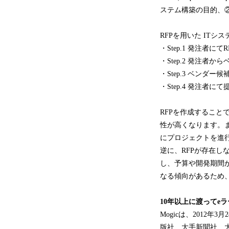
ステム構築の目的、
RFPを用いた IT
・Step.1 発注者に
・Step.2 発注者
・Step.3 ベンダ
・Step.4 発注者
RFPを作成すること
性が高くなります。
にプロジェクトを進
逆に、RFPが存在
し、予算や開発期間
なる傾向があるため
10年以上に渡ってe
Mogicは、2012
版社、大手新聞社、