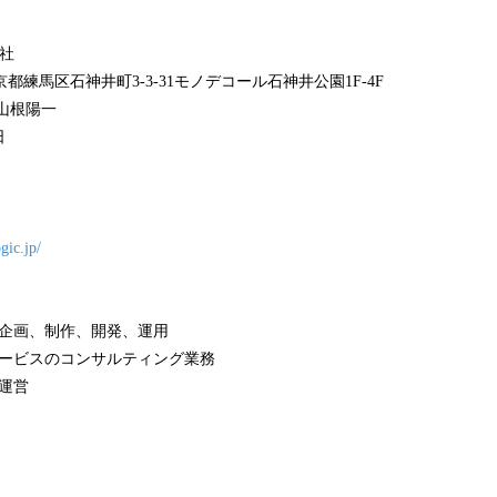
会社
 東京都練馬区石神井町3-3-31モノデコール石神井公園1F-4F
山根陽一
日
gic.jp/
スの企画、制作、開発、運用
トサービスのコンサルティング業務
ス運営