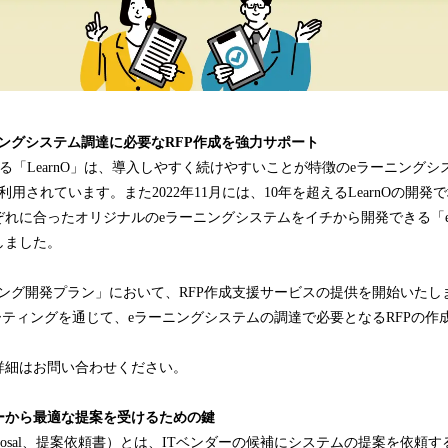
ングシステム調達に必要なRFP作成を強力サポート
営する「LearnO」は、導入しやすく続けやすいことが特徴のeラーニング
に利用されています。また2022年11月には、10年を超えるLearnOの開
ぞれに合ったオリジナルのeラーニングシステムをイチから開発できる「
しました。
ニング開発プラン」において、RFP作成支援サービスの提供を開始いたし
ーティングを通じて、eラーニングシステムの調達で必要となるRFPの作
詳細はお問い合わせください。
ダーから最適な提案を受けるための鍵
for Proposal、提案依頼書）とは、ITベンダーの候補にシステムの提案を