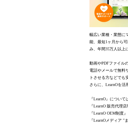
幅広い業種・業態に
能、最短1ヶ月から
み、年間35万人以上
動画やPDFファイ
電話やメールで無料
トさせる方などでも
さらに、LearnO
『LearnO』につい
『LearnO 販売代
『LearnO OEM
『LearnOメディア