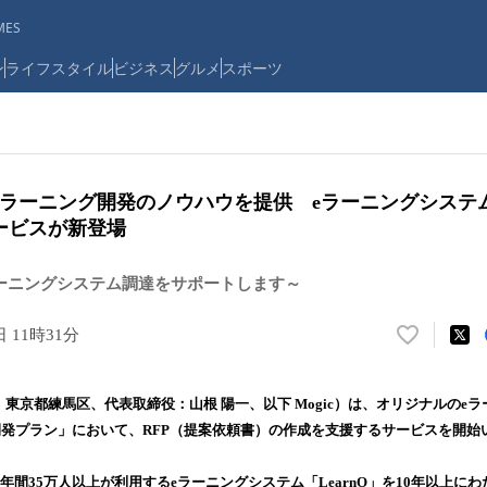
ES
ン
ライフスタイル
ビジネス
グルメ
スポーツ
eラーニング開発のノウハウを提供 eラーニングシステム「
ービスが新登場
ーニングシステム調達をサポートします～
日 11時31分
い
い
ね
社：東京都練馬区、代表取締役：山根 陽一、以下 Mogic）は、オリジナルのe
！
開発プラン」において、RFP（提案依頼書）の作成を支援するサービスを開始
数
を
読
社、年間35万人以上が利用するeラーニングシステム「LearnO」を10年以上