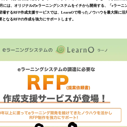
み
11月には、オリジナルのeラーニングシステムをイチから開発する、「eラー
込
場するRFP作成支援サービスでは、LearnOで培ったノウハウを最大限に活
み
要となるRFPの作成を強力にサポートします。
中
で
す