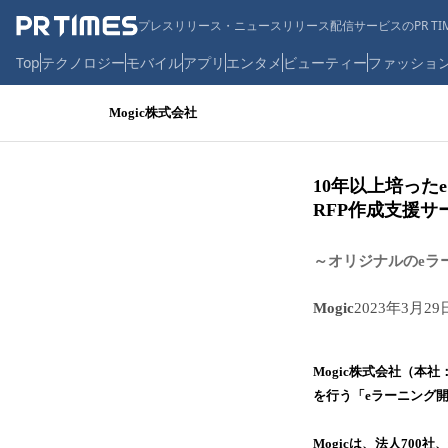
プレスリリース・ニュースリリース配信サービスのPR TIM
Top
テクノロジー
モバイル
アプリ
エンタメ
ビューティー
ファッショ
Mogic株式会社
10年以上培った
RFP作成支援サ
～オリジナルのeラ
Mogic
2023年3月29
Mogic株式会社（本
を行う「eラーニング
Mogicは、法人700