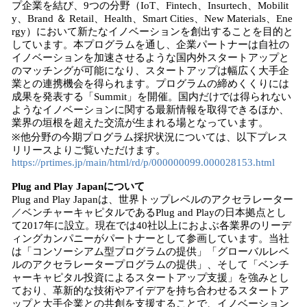
プ企業を結び、9つの分野（IoT、Fintech、Insurtech、Mobilit
y、Brand ＆ Retail、Health、Smart Cities、New Materials、Ene
rgy）において新たなイノベーションを創出することを目的と
しています。本プログラムを通し、企業パートナーは自社の
イノベーションを加速させるような国内外スタートアップと
のマッチングが可能になり、スタートアップは幅広く大手企
業との連携機会を得られます。プログラムの締めくくりには
成果を発表する「Summit」を開催。国内だけでは得られない
ようなイノベーションに関する最新情報を取得できるほか、
業界の垣根を超えた交流が生まれる場となっています。
※他分野の今期プログラム採択状況については、以下プレス
リリースよりご覧いただけます。
https://prtimes.jp/main/html/rd/p/000000099.000028153.html
Plug and Play Japanについて
Plug and Play Japanは、世界トップレベルのアクセラレーター
／ベンチャーキャピタルであるPlug and Playの日本拠点とし
て2017年に設立。現在では40社以上におよぶ各業界のリーデ
ィングカンパニーがパートナーとして参画しています。当社
は「コンソーシアム型プログラムの提供」「グローバルレベ
ルのアクセラレータープログラムの提供」、そして「ベンチ
ャーキャピタル投資によるスタートアップ支援」を強みとし
ており、革新的な技術やアイデアを持ち合わせるスタートア
ップと大手企業との共創を支援することで、イノベーション