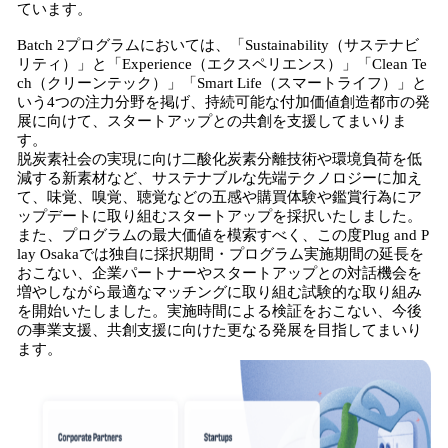
ています。
Batch 2プログラムにおいては、「Sustainability（サステナビ
リティ）」と「Experience（エクスペリエンス）」「Clean Te
ch（クリーンテック）」「Smart Life（スマートライフ）」と
いう4つの注力分野を掲げ、持続可能な付加価値創造都市の発
展に向けて、スタートアップとの共創を支援してまいりま
す。
脱炭素社会の実現に向け二酸化炭素分離技術や環境負荷を低
減する新素材など、サステナブルな先端テクノロジーに加え
て、味覚、嗅覚、聴覚などの五感や購買体験や鑑賞行為にア
ップデートに取り組むスタートアップを採択いたしました。
また、プログラムの最大価値を模索すべく、この度Plug and P
lay Osakaでは独自に採択期間・プログラム実施期間の延長を
おこない、企業パートナーやスタートアップとの対話機会を
増やしながら最適なマッチングに取り組む試験的な取り組み
を開始いたしました。実施時間による検証をおこない、今後
の事業支援、共創支援に向けた更なる発展を目指してまいり
ます。