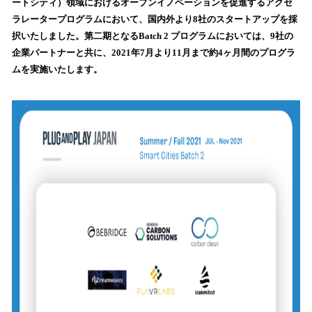
ートシティ）領域におけるオープンイノベーションを促進するアクセ
み
ラレータープログラムにおいて、国内外より8社のスタートアップを採
込
択いたしました。第二期となるBatch 2 プログラムにおいては、9社の
み
企業パートナーと共に、2021年7月より11月まで約4ヶ月間のプログラ
中
で
ムを実施いたします。
す