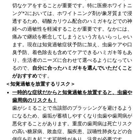
切なケアをすることが重要です。特に医療ホワイトニ
ング*2においては、ホワイトニング剤が象牙質まで浸
透するため、硝酸カリウム配合のハミガキなどでの神
経への過敏性を軽減することが重要です。なかには、
痛みで継続を断念してしまうという方もいらっしゃい
ます。現在は知覚過敏症状予防に加え、虫歯ケアや口
臭予防、着色除去も含めてケアできるハミガキ等もあ
り、生活者のニーズに合わせて選べるようになってい
るので、
自分に合ったハミガキを選んでいただくこと
がおすすめ
です。
＜知覚過敏を放置するリスク＞
一時的な症状だからと知覚過敏を放置すると、虫歯や
歯周病のリスクも！
歯がシミることで当該部のブラッシングを避けるよう
になるため、歯垢が蓄積しやすくなり虫歯や歯周病が
悪化することがあります。重度の歯周病は死亡リスク
の高い糖尿病、敗血症、脳疾患、誤嚥性肺炎などの合
併症を引き起こす可能性があり、注意が必要です。