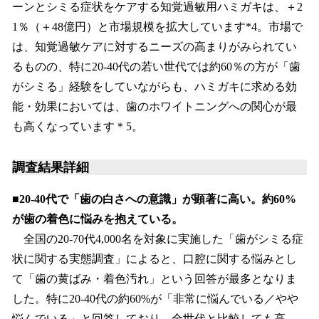
ーンとシミる症状をケアする知覚過敏用ハミガキは、＋2
1％（＋48億円）と市場規模を拡大しています*4。市場で
は、知覚過敏ケアに対するニーズの高まりがみられてい
るものの、特に20‐40代の若い世代では約60％の方が「歯
がシミる」経験をしていながらも、ハミガキに求める効
能・効果においては、歯のホワイトニングへの関心が最
も高くなっています＊5。
調査結果詳細
■20-40代で「歯の白さへの意識」が顕著に高い。約60%
が歯の着色に悩みを抱えている。
全国の20-70代4,000名を対象に実施した「歯がシミる症
状に関する実態調査」によると、口腔に関する悩みとし
て「歯の黄ばみ・着色汚れ」という回答が最多となりま
した。特に20-40代の約60%が「非常に悩んでいる／やや
悩んでいる」と回答しており、全世代と比較しても高