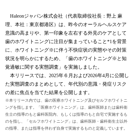
い
ね
！
Haleonジャパン株式会社（代表取締役社長：野上 麻
数
理、本社：東京都港区）は、昨今のオーラルヘルスケア
を
意識の高まりや、第一印象を左右する外見のケアとして
読
み
歯のホワイトニングに注目が集まっていること*1を背景
込
に、ホワイトニング※に伴う不快症状の実態やその対策
み
状況を明らかにするため、「歯のホワイトニング※と知
中
で
覚過敏に関する実態調査」を実施しました。
す
本リリースでは、2025年６月および2026年4月に公開し
た実態調査のまとめとして、年代別の意識・発症リスク
の差に焦点を当てた結果を公開します。
※本リリース内では、歯の医療ホワイトニング及びセルフホワイトニ
ングを指します。「医療ホワイトニング」は、歯科医師または歯科衛
生士の指導のもと歯科医院内、もしくは指導のもと自宅で実施するも
のを指し、「セルフホワイトニング」は、歯科医師・歯科衛生士以外
の指導、または指導を伴わず自身で実施するものと定義しています。