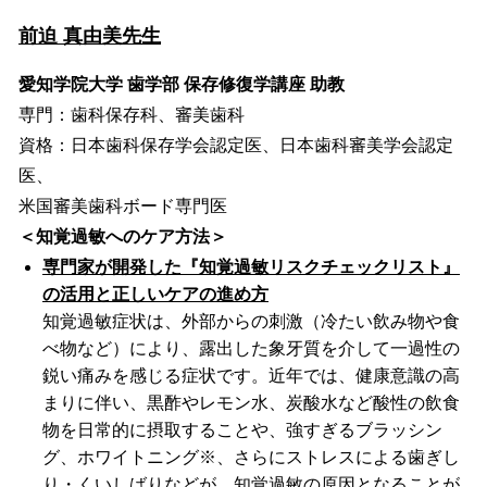
前迫 真由美先生
愛知学院大学 歯学部 保存修復学講座 助教
専門：歯科保存科、審美歯科
資格：日本歯科保存学会認定医、日本歯科審美学会認定
医、
米国審美歯科ボード専門医
＜知覚過敏へのケア方法＞
専門家が開発した『知覚過敏リスクチェックリスト』
の活用と正しいケアの進め方
知覚過敏症状は、外部からの刺激（冷たい飲み物や食
べ物など）により、露出した象牙質を介して一過性の
鋭い痛みを感じる症状です。近年では、健康意識の高
まりに伴い、黒酢やレモン水、炭酸水など酸性の飲食
物を日常的に摂取することや、強すぎるブラッシン
グ、ホワイトニング※、さらにストレスによる歯ぎし
り・くいしばりなどが、知覚過敏の原因となることが