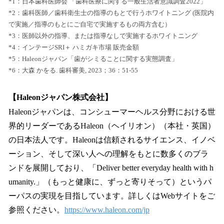
*1：日本歯科医師会 「歯科医療に関する一般生活者意識調査2022」
*2：歯科医師／歯科衛生士の指導のもとで行うホワイトニング (医院内
で実施／指導のもとにご自宅で実施するもの両方含む）
*3：医師以外の指導、または指導なしで実施するホワイトニング
*4：インテージSRI＋ ハミガキ市場 販売金額
*5：Haleonジャパン「歯がシミることに関する実態調査」
*6：大森 かをる. 歯科審美, 2023；36：51-55
【Haleonジャパン株式会社】
Haleonジャパンは、コンシューマーヘルス分野における世
界的リーダーであるHaleon（ヘイリオン）（本社・英国）
の日本法人です。Haleonは信頼されるサイエンス、イノベ
ーション、そして深い人への理解をもとに数多くのブラ
ンドを展開しており、「Deliver better everyday health with h
umanity.」（もっと健康に、ずっと寄りそって）というパ
ーパスの実現を目指しています。詳しくはWebサイトをご
参照ください。
https://www.haleon.com/jp