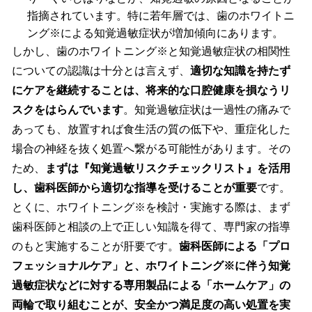
指摘されています。特に若年層では、歯のホワイトニ
ング※による知覚過敏症状が増加傾向にあります。
しかし、歯のホワイトニング※と知覚過敏症状の相関性
についての認識は十分とは言えず、
適切な知識を持たず
にケアを継続することは、将来的な口腔健康を損なうリ
スクをはらんでいます
。知覚過敏症状は一過性の痛みで
あっても、放置すれば食生活の質の低下や、重症化した
場合の神経を抜く処置へ繋がる可能性があります。その
ため、
まずは『知覚過敏リスクチェックリスト』を活用
し、歯科医師から適切な指導を受けることが重要
です。
とくに、ホワイトニング※を検討・実施する際は、まず
歯科医師と相談の上で正しい知識を得て、専門家の指導
のもと実施することが肝要です。
歯科医師による「プロ
フェッショナルケア」と、ホワイトニング※に伴う知覚
過敏症状などに対する専用製品による「ホームケア」の
両輪で取り組むことが、安全かつ満足度の高い処置を実