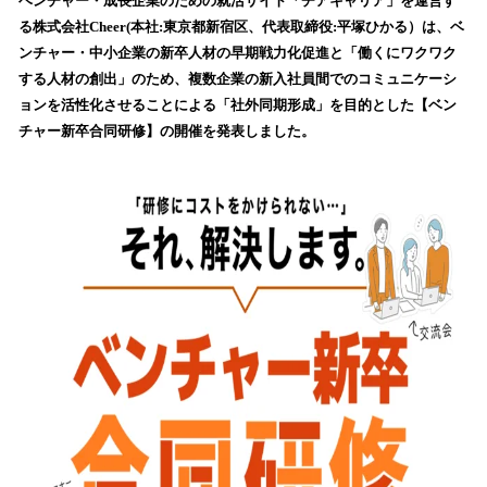
！
ベンチャー・成長企業のための就活サイト「チアキャリア」を運営す
数
る株​式会社Cheer(本社:東京都新宿区、代表取締役:平塚ひかる）は、ベ
を
ンチャー・中小企業の新卒人材の早期戦力化促進と「働くにワクワク
読
する人材の創出」のため、複数企業の新入社員間でのコミュニケーシ
み
ョンを活性化させることによる「社外同期形成」を目的とした【ベン
込
チャー新卒合同研修】の開催を発表しました。
み
中
で
す