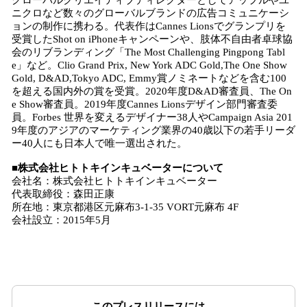
グローバルクリエイティブディレクターとしてアップルやユ
ニクロなど数々のグローバルブランドの広告コミュニケーシ
ョンの制作に携わる。代表作はCannes Lionsでグランプリを
受賞したShot on iPhoneキャンペーンや、肢体不自由者卓球協
会のリブランディング「The Most Challenging Pingpong Tabl
e」など。Clio Grand Prix, New York ADC Gold,The One Show
Gold, D&AD,Tokyo ADC, Emmy賞ノミネートなどを含む100
を超える国内外の賞を受賞。2020年度D&AD審査員、The On
e Show審査員。2019年度Cannes Lionsデザイン部門審査委
員。Forbes 世界を変えるデザイナー38人やCampaign Asia 201
9年度のアジアのマーケティング業界の40歳以下の若手リーダ
ー40人にも日本人で唯一選出された。
■株式会社ヒトトキインキュベーターについて
会社名：株式会社ヒトトキインキュベーター
代表取締役：森田正康
所在地：東京都港区元麻布3-1-35 VORT元麻布 4F
会社設立：2015年5月
このプレスリリースには、