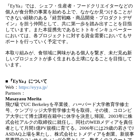
『EyYa』では、シェフ・生産者・フードクリエイターなどの
個人が食分野の事業を始める上で、なかなか見つけることが
できない経験のある『経営戦略・商品開発・プロダクトデザ
イン』を担う仲間として、共に第一歩を踏み出すことを目指
しています。また本提携先であるヒトトキインキュベーター
においては、各プロジェクトに対する資金需要においてもサ
ポートを行っていく予定です。
本取り組みが、食領域に興味がある個人を繋ぎ、未だ見ぬ新
しいプロジェクトが多く生まれる土壌になることを目指して
います。
■『EyYa』について
Web：
https://eyya.jp/
Partners：
Masayasu Morita
飛び級でUC Berkeleyを卒業後、ハーバード大学教育学修士
号、ケンブリッジ大学哲学修士号を取得。その後、コロンビ
ア大学にて博士課程在籍中に休学を決意し帰国。2003年に株
式会社アルクの取締役に就任し、同社のWEBメディアを責任
者として月間1億PV規模に育てる。2006年には29歳の若さでJ
ASDAQ上場を果たし、株式会社ヒトメディアを創業。新規事