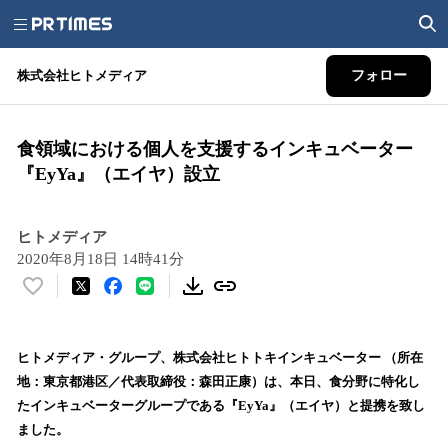
株式会社ヒトメディア
フォロー
食領域における個人を支援するインキュベーター
『EyYa』（エイヤ）設立
ヒトメディア
2020年8月18日 14時41分
い
い
ね
！
ヒトメディア・グループ、株式会社ヒトトキインキュベーター （所在
数
地：東京都港区／代表取締役：森田正康）は、本日、食分野に特化し
を
たインキュベーターグループである『EyYa』（エイヤ）と提携を致し
読
ました。
み