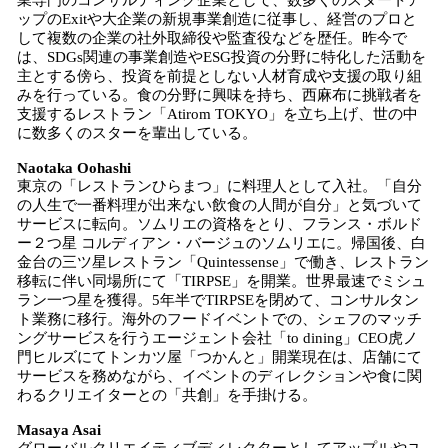
業専門のコンサルティング企業として、数多くのスタートア
ップのExitや大企業の新規事業創造に従事し、経営のプロと
して複数の企業の社外取締役や監査役などを歴任。昨今で
は、SDGs関連の事業創造やESG投資の分野に特化した活動を
主とする傍ら、投資を前提としない人材育成や支援の取り組
みを行っている。食の分野に興味を持ち、西麻布に挑戦者を
支援するレストラン「Atirom TOKYO」を立ち上げ、世の中
に数多くのスターを輩出している。
Naotaka Oohashi
東京の「レストランひらまつ」に料理人として入社。「自分
の人生で一番料理が出来ない飲食の人間が自分」と気づいて
サービスに転向。ソムリエの資格をとり、フランス・ボルド
ー２つ星 コルディアン・バージュのソムリエに。帰国後、白
金台の三ツ星レストラン「Quintessense」で働き、レストラン
移転に伴い同場所にて「TIRPSE」を開業。世界最速でミシュ
ラン一つ星を獲得。5年半でTIRPSEを閉めて、コンサルタン
ト業務に移行。海外のフードイベントでの、シェフのマッチ
ングサービスを行うエージェント会社「to dining」CEO虎ノ
門ヒルズにてトンカツ屋「つかんと」開業現在は、店舗にて
サービスを務めながら、イベントのディレクションや食に関
わるクリエイターとの「共創」を手掛ける。
Masaya Asai