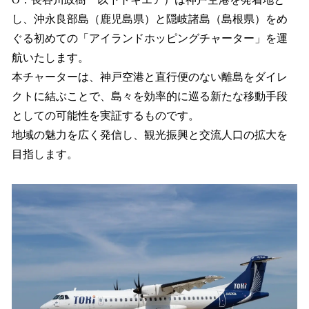
読
み
し、沖永良部島（鹿児島県）と隠岐諸島（島根県）をめ
込
ぐる初めての「アイランドホッピングチャーター」を運
み
航いたします。
中
で
本チャーターは、神戸空港と直行便のない離島をダイレ
す
クトに結ぶことで、島々を効率的に巡る新たな移動手段
としての可能性を実証するものです。
地域の魅力を広く発信し、観光振興と交流人口の拡大を
目指します。