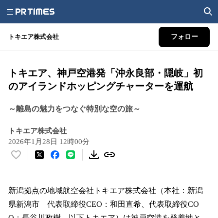
トキエア株式会社
フォロー
トキエア、神戸空港発「沖永良部・隠岐」初
のアイランドホッピングチャーターを運航
～離島の魅力をつなぐ特別な空の旅～
トキエア株式会社
2026年1月28日 12時00分
い
い
ね
！
新潟拠点の地域航空会社トキエア株式会社（本社：新潟
数
県新潟市 代表取締役CEO：和田直希、代表取締役CO
を
O：長谷川政樹 以下トキエア）は神戸空港を発着地と