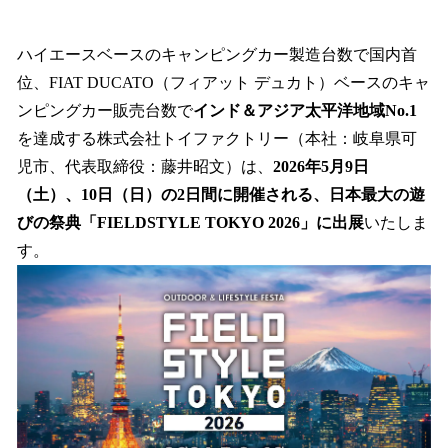
い
ね
！
ハイエースベースのキャンピングカー製造台数で国内首
数
位、FIAT DUCATO（フィアット デュカト）ベースのキャ
を
ンピングカー販売台数で
インド＆アジア太平洋地域No.1
読
み
を達成する株式会社トイファクトリー（本社：岐阜県可
込
児市、代表取締役：藤井昭文）は、
2026年5月9日
み
（土）、10日（日）の2日間に開催される、日本最大の遊
中
で
びの祭典「FIELDSTYLE TOKYO 2026」に出展
いたしま
す
す。