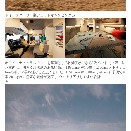
トイファクトリー製デュカトキャンピングカー
ホワイトナチュラルウッドを基調とし
2名就寝ができる2段ベッド（上段：L
た車内は、明るく清潔感のある印象。
1,930mm×W1,600～1,300mm／下段：L
6ｍのボディ長を活かした広々とした
1,790mm×W1,600～1,390mm）子供でも
車内には旅に必要な装備が充実してい
上り下りしやすい設計
る