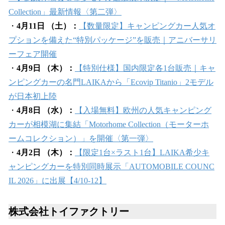
Collection」最新情報〈第二弾〉
・
4月11日 （土）：
【数量限定】キャンピングカー人気オ
プションを備えた“特別パッケージ”を販売｜アニバーサリ
ーフェア開催
・
4月9日 （木）：
【特別仕様】国内限定各1台販売｜キャ
ンピングカーの名門LAIKAから「Ecovip Titanio」2モデル
が日本初上陸
・
4月8日 （水）：
【入場無料】欧州の人気キャンピング
カーが相模湖に集結「Motorhome Collection（モーターホ
ームコレクション）」を開催〈第一弾〉
・
4月2日 （木）：
【限定1台×ラスト1台】LAIKA希少キ
ャンピングカーを特別同時展示「AUTOMOBILE COUNC
IL 2026」に出展【4/10-12】
株式会社トイファクトリー