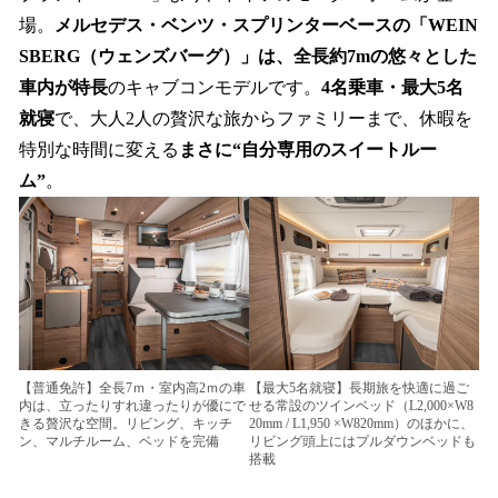
場。
メルセデス・ベンツ・スプリンターベースの「WEIN
SBERG（ウェンズバーグ）」は、全長約7mの悠々とした
車内が特長
のキャブコンモデルです。
4名乗車・最大5名
就寝
で、大人2人の贅沢な旅からファミリーまで、休暇を
特別な時間に変える
まさに“自分専用のスイートルー
ム”
。
【普通免許】全長7ｍ・室内高2ｍの車
【最大5名就寝】長期旅を快適に過ご
内は、立ったりすれ違ったりが優にで
せる常設のツインベッド（L2,000×W8
きる贅沢な空間。リビング、キッチ
20mm / L1,950 ×W820mm）のほかに、
ン、マルチルーム、ベッドを完備
リビング頭上にはプルダウンベッドも
搭載