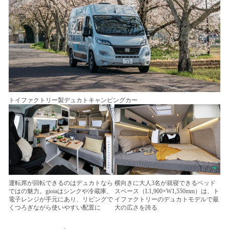
トイファクトリー製デュカトキャンピングカー
運転席が回転できるのはデュカトなら
横向きに大人3名が就寝できるベッド
ではの魅力。gioiaはシンクや冷蔵庫、
スペース（L1,900×W1,550mm）は、ト
電子レンジが手元にあり、リビングで
イファクトリーのデュカトモデルで最
くつろぎながら使いやすい配置に
大の広さを誇る