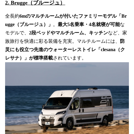
2. Brugge（ブルージュ）
全長約
6mのマルチルームが付いたファミリーモデル「Br
ugge（ブルージュ）」
。
最大5名乗車・4名就寝が可能
な
モデルで、
2段ベッドやマルチルーム、キッチン
など、家
族旅行を快適に彩る装備を充実。マルチルームには、
防
災にも役立つ先進のウォーターレストイレ「clesana（ク
レサナ）」が標準搭載
されています。