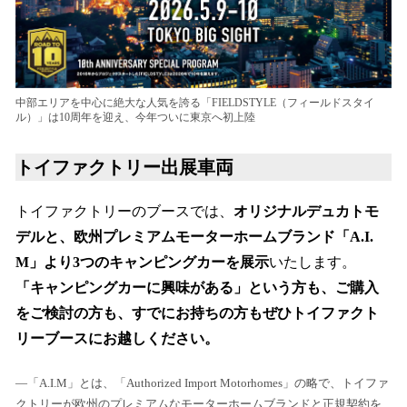
中部エリアを中心に絶大な人気を誇る「FIELDSTYLE（フィールドスタイ
ル）」は10周年を迎え、今年ついに東京へ初上陸
トイファクトリー出展車両
トイファクトリーのブースでは、
オリジナルデュカトモ
デルと、欧州プレミアムモーターホームブランド「A.I.
M」より3つのキャンピングカーを展示
いたします。
「キャンピングカーに興味がある」という方も、ご購入
をご検討の方も、すでにお持ちの方もぜひトイファクト
リーブースにお越しください。
―「A.I.M」とは、「Authorized Import Motorhomes」の略で、トイファ
クトリーが欧州のプレミアムなモーターホームブランドと正規契約を