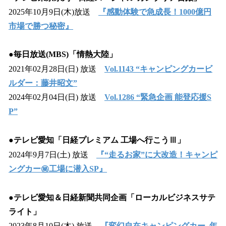
2025年10月9日(木)放送
『感動体験で急成長！1000億円
市場で勝つ秘密』
●毎日放送(MBS)「情熱大陸」
2021年02月28日(日) 放送
Vol.1143 “キャンピングカービ
ルダー：藤井昭文”
2024年02月04日(日) 放送
Vol.1286 “緊急企画 能登応援S
P”
●テレビ愛知「日経プレミアム 工場へ行こうⅢ」
2024年9月7日(土) 放送
『“走るお家”に大改造！キャンピ
ングカー㊙工場に潜入SP』
●テレビ愛知＆日経新聞共同企画「ローカルビジネスサテ
ライト」
2023年8月10日(木) 放送
『変幻自在キャンピングカー､年