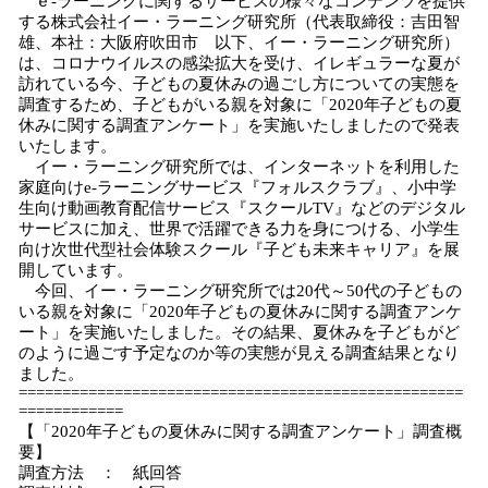
ｅ-ラーニングに関するサービスの様々なコンテンツを提供
！
する株式会社イー・ラーニング研究所（代表取締役：吉田智
数
雄、本社：大阪府吹田市 以下、イー・ラーニング研究所）
を
は、コロナウイルスの感染拡大を受け、イレギュラーな夏が
読
訪れている今、子どもの夏休みの過ごし方についての実態を
み
調査するため、子どもがいる親を対象に「2020年子どもの夏
込
休みに関する調査アンケート」を実施いたしましたので発表
み
いたします。
中
イー・ラーニング研究所では、インターネットを利用した
で
家庭向けe-ラーニングサービス『フォルスクラブ』、小中学
生向け動画教育配信サービス『スクールTV』などのデジタル
す
サービスに加え、世界で活躍できる力を身につける、小学生
向け次世代型社会体験スクール『子ども未来キャリア』を展
開しています。
今回、イー・ラーニング研究所では20代～50代の子どもの
いる親を対象に「2020年子どもの夏休みに関する調査アンケ
ート」を実施いたしました。その結果、夏休みを子どもがど
のように過ごす予定なのか等の実態が見える調査結果となり
ました。
===================================================
============
【「2020年子どもの夏休みに関する調査アンケート」調査概
要】
調査方法 ： 紙回答