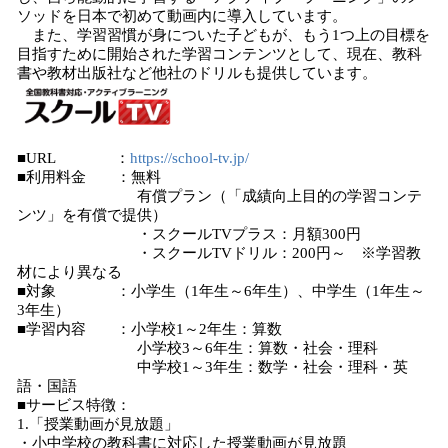
ソッドを日本で初めて動画内に導入しています。
また、学習習慣が身についた子どもが、もう1つ上の目標を
目指すために開始された学習コンテンツとして、現在、教科
書や教材出版社など他社のドリルも提供しています。
■URL ：
https://school-tv.jp/
■利用料金 ：無料
有償プラン（「成績向上目的の学習コンテ
ンツ」を有償で提供）
・スクールTVプラス：月額300円
・スクールTVドリル：200円～ ※学習教
材により異なる
■対象 ：小学生（1年生～6年生）、中学生（1年生～
3年生）
■学習内容 ：小学校1～2年生：算数
小学校3～6年生：算数・社会・理科
中学校1～3年生：数学・社会・理科・英
語・国語
■サービス特徴：
1.「授業動画が見放題」
・小中学校の教科書に対応した授業動画が見放題