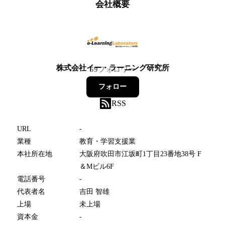
会社概要
株式会社イー・ラーニング研究所
59
フォロワー
フォロー
RSS
URL
-
業種
教育・学習支援業
本社所在地
大阪府吹田市江坂町1丁目23番地38号 F
＆Mビル6F
電話番号
-
代表者名
吉田 智雄
上場
未上場
資本金
-