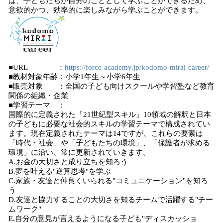
は、子どもたちが自分のこととして学ぶことができるため、
意欲的かつ、効率的に楽しみながら学ぶことができます。
■URL ：
https://force-academy.jp/kodomo-mirai-career/
■教材対象年齢：小学1年生～小学6年生
■販売対象 ：全国の子ども向けスクールや学習塾など教育
関係の組織・企業
■学習テーマ ：
国際的に定義された「21世紀型スキル」10領域の解釈と日本
の子どもに必要な社会的スキルの学習テーマで構成されてい
ます。現在定義されたテーマは14ですが、これらの要素は
「時代・社会」や「子どもたちの環境」、「保護者が求める
環境」に沿い、常に更新されていきます。
A.お金の大切さと成り立ちを知ろう
B.夢を叶える"逆算思考"を学ぶ
C.家族・友達と仲良くいられる"コミュニケーション"を知ろ
う
D.友達と協力することの大切さを知るチームで活躍する"チー
ムワーク"
E.自分の意見が言えるようになる子ども"ディスカッショ