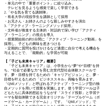
・単元の中で「重要ポイント」に絞り込み、
テレビを見るような感覚で楽しく学習できる
2.「やる気を育てる講師陣」
・有名大学の現役学生を講師として採用
・お兄さん・お姉さんのような親しみやすさを演出
3.「アクティブ・ラーニングメソッド採用」
・文科省が推進する主体的・対話的で深い学び「アクティ
ブ・ラーニング」の視点を導入
・授業開始前の約5分間に「アクティブ・ラーニング動画」を
採用し、子どもの興味を惹きつける
・定期的に質問を投げかけるなど適度に自分で考える機会を
与えることで、「能動的」な学習が可能
【「子ども未来キャリア」概要】
「子ども未来キャリア」は、小学生から“夢”や“目標”を持
ち、“社会で必要な力”を育む次世代型社会体験スクールで
す。夢・目標を持てるための「キャリアビジョン」と、夢・
目標を叶えるための「ビジネススキル」両輪を育みます。
「QMIメソッド」と呼ばれるアクティブ・ラーニング型の独
自メソッドを用いて授業を実施します。使う学習ツールは子
どもたちに具体的想起をうながす「スライド投影」と学習テ
ーマを疑似体験できる完全オリジナル「テーブルゲーム（ボ
ードゲーム・カードゲーム）」です。「QMIメソッド」で