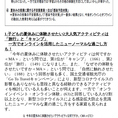
1.子どもの夏休みに体験させたい2大人気アクティビティは
「旅行」と「キャンプ」
一方でオンラインを活用したニューノーマルな過ごし方
も！
「今年の夏休みに体験させたいアクティビティは何ですか
＜MA＞」という問では、第1位が「キャンプ」（166）、第2
位が「旅行」（149）になりました。また、「なぜその体験を
させたいですか＜MA＞」という問では、「自然に触れさせた
い」（188）という回答が最も多く、国土交通省観光庁の
「Go To Travelキャンペーン」により、新型コロナウイルスの
影響もありながらも普段と異なる経験のできるアクティビテ
ィを検討している人も多いことが伺えます。一方で「オンラ
インイベント・オンライン体験」(63)と回答している人が2割
以上となり、新型コロナウイルスによる感染拡大防止を意識
したニューノーマルな夏の過ごし方をする家庭も見られま
す。