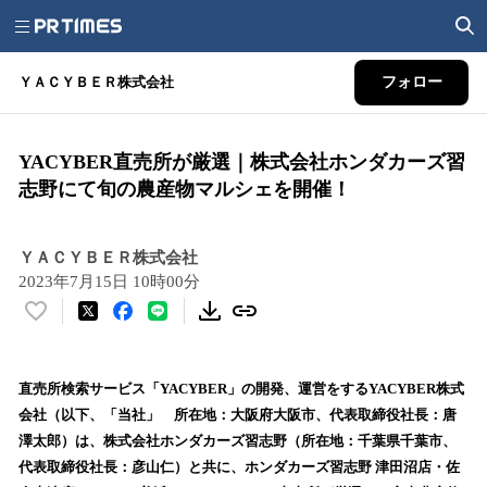
ＹＡＣＹＢＥＲ株式会社
フォロー
YACYBER直売所が厳選｜株式会社ホンダカーズ習
志野にて旬の農産物マルシェを開催！
ＹＡＣＹＢＥＲ株式会社
2023年7月15日 10時00分
い
い
ね
！
直売所検索サービス「YACYBER」の開発、運営をするYACYBER株式
数
会社（以下、「当社」 所在地：⼤阪府⼤阪市、代表取締役社⻑：唐
を
澤太郎）は、株式会社ホンダカーズ習志野（所在地：千葉県千葉市、
読
代表取締役社長：彦山仁）と共に、ホンダカーズ習志野 津田沼店・佐
み