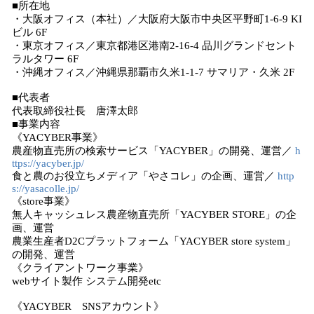
■所在地
・大阪オフィス（本社）／大阪府大阪市中央区平野町1-6-9 KI
ビル 6F
・東京オフィス／東京都港区港南2-16-4 品川グランドセント
ラルタワー 6F
・沖縄オフィス／沖縄県那覇市久米1-1-7 サマリア・久米 2F
■代表者
代表取締役社長 唐澤太郎
■事業内容
《YACYBER事業》
農産物直売所の検索サービス「YACYBER」の開発、運営／
h
ttps://yacyber.jp/
食と農のお役立ちメディア「やさコレ」の企画、運営／
http
s://yasacolle.jp/
《store事業》
無人キャッシュレス農産物直売所「YACYBER STORE」の企
画、運営
農業生産者D2Cプラットフォーム「YACYBER store system」
の開発、運営
《クライアントワーク事業》
webサイト製作 システム開発etc
《YACYBER SNSアカウント》