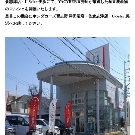
倉志津店・U-Select美浜にて、YACYBER直売所が厳選した産直農産物
込
のマルシェを開催いたします。
み
是非この機会にホンダカーズ習志野 津田沼店・佐倉志津店・U-Select美
中
で
浜へお越しください。
す