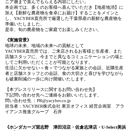
ニア層まで喜んでもらえる内容にしたい」
本企画では、多くのお客様へ喜んでいただき【地産地消】に
加え【新鮮な農産物を食卓にお届け】することをメインと
し、YACYBER直売所で厳選した千葉県産の新鮮な農産物を
準備いたしました。
是非、旬の農産物をご家庭でお楽しみください。
《実施背景》
地球の未来、地域の未来への貢献として
YACYBER直売所では、ご来店されるお客様と生産者、また
店舗スタッフに、今までと異なるコミュニケーションの場と
してご利用いただくことが可能となります。
生活に欠かせない＜食＞でつながる家族との会話、近隣生産
者と店舗スタッフとの会話、食の大切さと喜びを学びながら
も破棄削減の一歩に向け開催いたします。
【本プレスリリースに関するお問い合わせ先】
下記問い合わせ先へご連絡をお願いいたします。
問い合わせ先 ：PR@yacyber.co.jp
担当者：YACYBER株式会社 東京オフィス 経営企画室 アラ
イアンス推進グループ 石井
《ホンダカーズ習志野 津田沼店・佐倉志津店・U-Select美浜