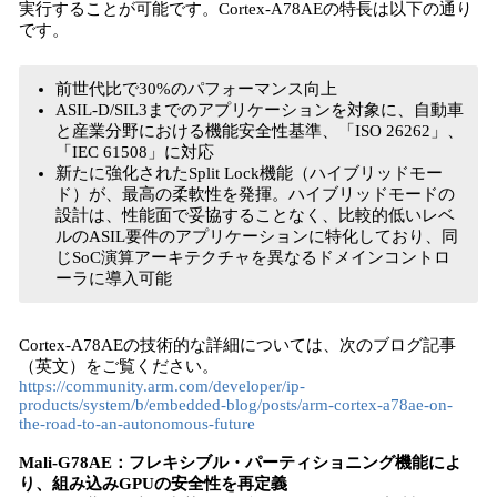
実行することが可能です。Cortex-A78AEの特長は以下の通り
です。
前世代比で30%のパフォーマンス向上
ASIL-D/SIL3までのアプリケーションを対象に、自動車
と産業分野における機能安全性基準、「ISO 26262」、
「IEC 61508」に対応
新たに強化されたSplit Lock機能（ハイブリッドモー
ド）が、最高の柔軟性を発揮。ハイブリッドモードの
設計は、性能面で妥協することなく、比較的低いレベ
ルのASIL要件のアプリケーションに特化しており、同
じSoC演算アーキテクチャを異なるドメインコントロ
ーラに導入可能
Cortex-A78AEの技術的な詳細については、次のブログ記事
（英文）をご覧ください。
https://community.arm.com/developer/ip-
products/system/b/embedded-blog/posts/arm-cortex-a78ae-on-
the-road-to-an-autonomous-future
Mali-G78AE：フレキシブル・パーティショニング機能によ
り、組み込みGPUの安全性を再定義