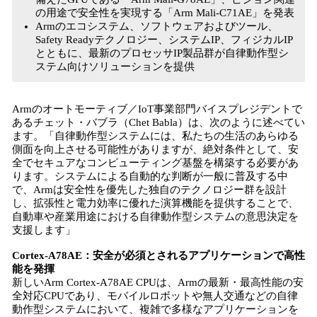
の用途で安全性を実現する「Arm Mali-C71AE」を発表
Armのエコシステム、ソフトウェアおよびツール、
Safety Readyテクノロジー、システムIP、フィジカルIP
とともに、最新のプロセッサIP製品群が自律動作型シ
ステム向けソリューションを提供
Armのオートモーティブ／IoT事業部門バイスプレジデントで
あるチェット・バブラ（Chet Babla）は、次のように述べてい
ます。「自律動作型システムには、私たちの生活のあらゆる
側面を向上させる可能性がありますが、絶対条件として、安
全でセキュアなコンピューティング基盤を構築する必要があ
ります。システムによる自動的な判断が一般に普及する中
で、Armは安全性を優先した独自のテクノロジー群を設計
し、拡張性と電力効率に優れた演算機能を提供することで、
自動車や産業用途における自律動作型システムの意思決定を
支援します」
Cortex-A78AE：安全が必須とされるアプリケーションで高性
能を発揮
新しいArm Cortex-A78AE CPUは、Armの最新・最高性能の安
全対応CPUであり、モバイルロボットや無人交通などの自律
動作型システムにおいて、複雑で多様なアプリケーションを