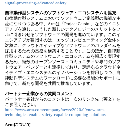
signal-processing-advanced-safety
自律動作型システムのソフトウェア・エコシステムを拡充
自律動作型システムにおいてソフトウェア定義型の機能が主
流になりつつある中、Armは「Project Cassini」などのイニシ
アチブを通じ、こうした新しいテクノロジーのメリットをフ
ルに引き出せるソフトウェアの開発を進めています。このイ
ニシアチブが目指すのは、エッジコンピューティング全体を
対象に、クラウドネイティブなソフトウェアのパラダイムを
採用するための基盤を構築することです。このほか、自律動
作型システムのソフトウェア・エコシステムを幅広く実現す
るため、複数のオープンソース・コミュニティや専門のソフ
トウェア・ベンダーとも連携しており、定評あるクラウドネ
イティブ・エコシステムのイノベーションを採用しつつ、自
律動作型システムのワークロードに必要な機能のサポートに
向けて、新たな開発を共同で推進しています。
パートナー企業からの賛同コメント
パートナー各社からのコメントは、次のリンク先（英文）を
ご参照ください。
https://www.arm.com/company/news/2020/09/new-arm-
technologies-enable-safety-capable-computing-solutions
Armについて