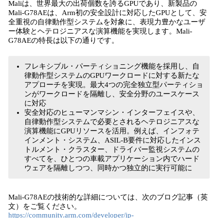
Maliは、世界最大の出荷個数を誇るGPUであり、新製品の
Mali-G78AEは、Arm初の安全設計に対応したGPUとして、安
全重視の自律動作型システムを対象に、表現力豊かなユーザ
ー体験とヘテロジニアスな演算機能を実現します。Mali-
G78AEの特長は以下の通りです。
フレキシブル・パーティショニング機能を採用し、自
律動作型システムのGPUワークロードに対する新たな
アプローチを実現。最大4つの完全独立型パーティショ
ンがワークロードを隔離し、安全分野のユースケース
に対応
安全対応のヒューマンマシン・インターフェイスや、
自律動作型システムで必要とされるヘテロジニアスな
演算機能にGPUリソースを活用。例えば、インフォテ
インメント・システム、ASIL-B要件に対応したインス
トルメント・クラスター、ドライバー監視システムの
すべてを、ひとつの車載アプリケーション内でハード
ウェアを隔離しつつ、同時かつ独立的に実行可能に
Mali-G78AEの技術的な詳細については、次のブログ記事（英
文）をご覧ください。
https://community.arm.com/developer/ip-