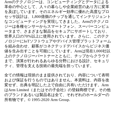
Armのテクノロジーは、コンピューティングとデータによる
革命の中心として、人々の暮らしや企業経営のあり方に変革
を及ぼしています。そのエネルギー効率に優れた高度なプロ
セッサ設計は、1,800億個のチップを通してインテリジェント
なコンピューティングを実現してきました。Armのテクノロ
ジーは各種センサーからスマートフォン、スーパーコンピュ
ータまで、さまざまな製品をセキュアにサポートしており、
世界人口の70%以上に使用されています。さらに、このテク
ノロジーにIoTソフトウェアやデバイス管理プラットフォーム
を組み合わせ、顧客がコネクテッドデバイスからビジネス価
値を生み出すことを可能にしています。Armは現在1,000社以
上のテクノロジーパートナーとともに、チップからクラウド
まで、演算が行われるあらゆる分野における設計、セキュリ
ティ、管理を支える技術の最先端を担っています。
全ての情報は現状のまま提供されており、内容について表明
および保証を行うものではありません。本資料は、内容を改
変せず、出典を明記した上で自由に共有いただけます。Arm
はArm Limited（またはその子会社）の登録商標です。その他
のブランドあるいは製品名は全て、それぞれのホールダーの
所有物です。© 1995-2020 Arm Group.