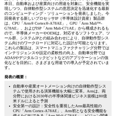
数
本日、自動車および産業向けの用途を対象に、安全機能を実
を
現しつつ、自律動作型システムの意思決定を迅速化する最新
読
のコンピューティング・ソリューションを発表しました。今
み
回発表する新しいプロセッサIP（半導体設計資産）製品群
込
は、CPU「Arm® Cortex®-A78AE」、GPU「Arm Mali™-
み
G78AE」、およびISP「Arm Mali-C71AE」から構成されるも
中
ので、半導体メーカーやOEMは、対応するソフトウェア、ツ
で
ール群、システムIPとの組み合わせにより、自律動作型シス
テム向けのワークロードに対応した設計が可能となります。
す
これらの製品は、スマートマニュファクチャリング分野では
インテリジェンスや設定の柔軟性の向上、自動車分野では
ADASやデジタルコックピットなどのアプリケーションの強
化などを目的に、さまざまな用途での導入が予定されていま
す。
発表の概要：
自動車や産業オートメーション向けの自律動作型シス
テムで使用される演算機能を大幅に変革。Armは、両
分野における2030年の半導体関連ビジネス規模は80億
米ドルに上ると予測
安全第一の設計：安全性を重視したArm最高性能の
CPU「Arm Cortex-A78AE」、Arm初となる安全機能を
備えたGPUである「Arm Mali-G78AE」、ビジョン関連