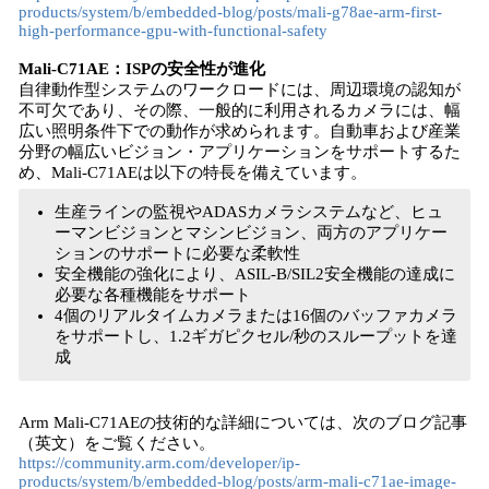
products/system/b/embedded-blog/posts/mali-g78ae-arm-first-
high-performance-gpu-with-functional-safety
Mali-C71AE：ISPの安全性が進化
自律動作型システムのワークロードには、周辺環境の認知が
不可欠であり、その際、一般的に利用されるカメラには、幅
広い照明条件下での動作が求められます。自動車および産業
分野の幅広いビジョン・アプリケーションをサポートするた
め、Mali-C71AEは以下の特長を備えています。
生産ラインの監視やADASカメラシステムなど、ヒュ
ーマンビジョンとマシンビジョン、両方のアプリケー
ションのサポートに必要な柔軟性
安全機能の強化により、ASIL-B/SIL2安全機能の達成に
必要な各種機能をサポート
4個のリアルタイムカメラまたは16個のバッファカメラ
をサポートし、1.2ギガピクセル/秒のスループットを達
成
Arm Mali-C71AEの技術的な詳細については、次のブログ記事
（英文）をご覧ください。
https://community.arm.com/developer/ip-
products/system/b/embedded-blog/posts/arm-mali-c71ae-image-