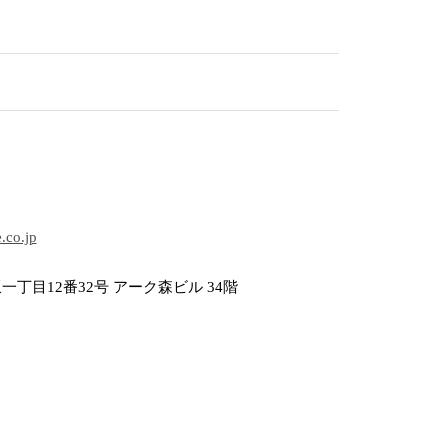
.co.jp
丁目12番32号 アーク森ビル 34階