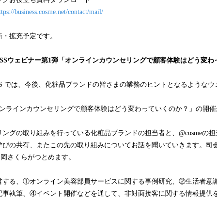
ttps://business.cosme.net/contact/mail/
新・拡充予定です。
 BUSINESSウェビナー第1弾「オンラインカウンセリングで顧客体験はどう
BUSINESS では、今後、化粧品ブランドの皆さまの業務のヒントとなるよう
オンラインカウンセリングで顧客体験はどう変わっていくのか？」の開催
ングの取り組みを行っている化粧品ブランドの担当者と、@cosmeの
学びの共有、またこの先の取り組みについてお話を聞いていきます。司
福岡さくらがつとめます。
営する、①オンライン美容部員サービスに関する事例研究、②生活者意
記事執筆、④イベント開催などを通して、非対面接客に関する情報提供