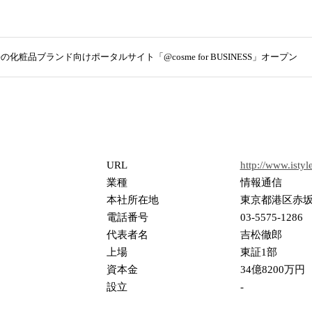
meの化粧品ブランド向けポータルサイト「@cosme for BUSINESS」オープン
URL
http://www.istyle
業種
情報通信
本社所在地
東京都港区赤坂一
電話番号
03-5575-1286
代表者名
吉松徹郎
上場
東証1部
資本金
34億8200万円
設立
-