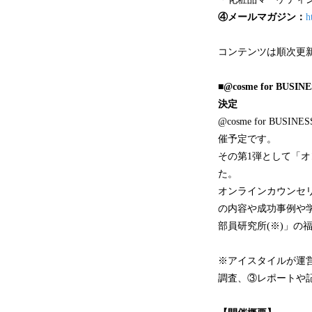
④メールマガジン：
h
コンテンツは順次更
■@cosme for
決定
@cosme for 
催予定です。
その第1弾として「
た。
オンラインカウンセリ
の内容や成功事例や
部員研究所(※)」の
※アイスタイルが運
調査、③レポートや