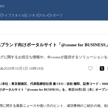
ES
ン
ライフスタイル
ビジネス
グルメ
スポーツ
品ブランド向けポータルサイト「@cosme for BUSINES
グに関するお役立ち情報や、＠cosmeが提供するソリューション
ル
2020年10月1日 16時19分
い
い
ね
本社：東京都港区、代表取締役社長 兼 CEO：吉松 徹郎、証券コード：366
！
ータルサイト「@cosme for BUSINESS」を、本日10月1日（木）オー
数
を
読
ス活用に関する最新ニュースや使い方のヒント、成功事例のご紹介の他、
み