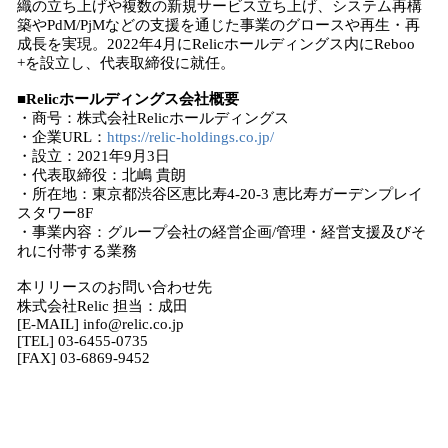
織の立ち上げや複数の新規サービス立ち上げ、システム再構
築やPdM/PjMなどの支援を通じた事業のグロースや再生・再
成長を実現。2022年4月にRelicホールディングス内にReboo
+を設立し、代表取締役に就任。
■Relicホールディングス会社概要
・商号：株式会社Relicホールディングス
・企業URL：
https://relic-holdings.co.jp/
・設立：2021年9月3日
・代表取締役：北嶋 貴朗
・所在地：東京都渋谷区恵比寿4-20-3 恵比寿ガーデンプレイ
スタワー8F
・事業内容：グループ会社の経営企画/管理・経営支援及びそ
れに付帯する業務
本リリースのお問い合わせ先
株式会社Relic 担当：成田
[E-MAIL] info@relic.co.jp
[TEL] 03-6455-0735
[FAX] 03-6869-9452