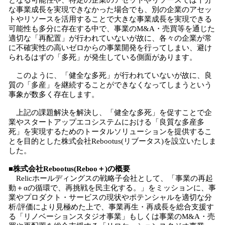
となる可能性や、特定の企業のアセットやリソースでは十分
な事業成長を実現できなかった場合でも、別の企業のアセッ
トやリソースを活用することで大きな事業成長を実現できる
可能性も多分に存在する中で、事業のM&A・売買等を通じた
適切な「再配置」が行われていないが故に、各々の企業が常
に不確実性の高いゼロからの事業開発を行ってしまい、避け
られるはずの「多死」が発生している側面があります。
このように、「健全な多死」が行われていないが故に、良
質の「多産」を継続することができなくなってしまうという
事象が数多く存在します。
上記の課題解決を解決し、「健全な多死」を促すことで企
業やスタートアップエコシステムにおける「良質な多産多
死」を実現するためのトータルソリューションを提供するこ
とを目的とした株式会社Rebootus(リブータス)を設立いたしま
した。
■株式会社Rebootus(Reboo＋)の概要
Relicホールディングスの戦略子会社として、「事業の再起
動＋αの循環で、再挑戦を民主化する。」をミッションに、事
業やプロダクト・サービスの現状やポテンシャルを適切な分
析/評価により見極めた上で、事業再生・再成長を総合支援す
る「リノベーションスタジオ事業」もしくは事業のM&A・売