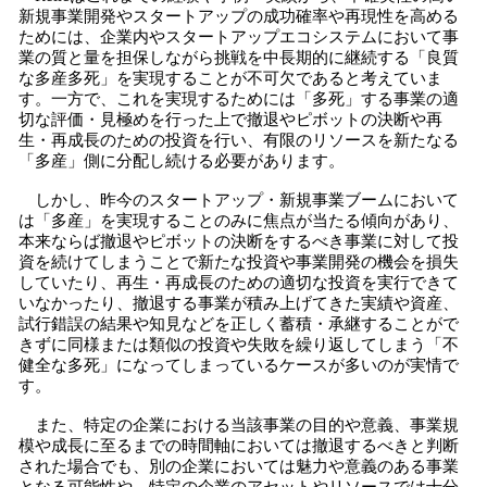
新規事業開発やスタートアップの成功確率や再現性を高める
ためには、企業内やスタートアップエコシステムにおいて事
業の質と量を担保しながら挑戦を中長期的に継続する「良質
な多産多死」を実現することが不可欠であると考えていま
す。一方で、これを実現するためには「多死」する事業の適
切な評価・見極めを行った上で撤退やピボットの決断や再
生・再成長のための投資を行い、有限のリソースを新たなる
「多産」側に分配し続ける必要があります。
しかし、昨今のスタートアップ・新規事業ブームにおいて
は「多産」を実現することのみに焦点が当たる傾向があり、
本来ならば撤退やピボットの決断をするべき事業に対して投
資を続けてしまうことで新たな投資や事業開発の機会を損失
していたり、再生・再成長のための適切な投資を実行できて
いなかったり、撤退する事業が積み上げてきた実績や資産、
試行錯誤の結果や知見などを正しく蓄積・承継することがで
きずに同様または類似の投資や失敗を繰り返してしまう「不
健全な多死」になってしまっているケースが多いのが実情で
す。
また、特定の企業における当該事業の目的や意義、事業規
模や成長に至るまでの時間軸においては撤退するべきと判断
された場合でも、別の企業においては魅力や意義のある事業