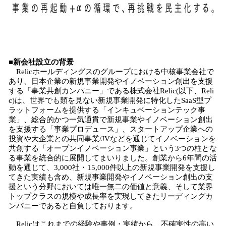
■新会社設立の背景
Relicホールディングスのグループにおける中核事業会社で
あり、日本企業の新規事業開発やイノベーション創出を支援
する「事業共創カンパニー」である株式会社Relic(以下、Reli
c)は、世界でも類を見ない新規事業開発に特化したSaaS型プ
ラットフォームを提供する「インキュベーションテック事
業」、総合的かつ一気通貫で新規事業やイノベーション創出
を支援する「事業プロデュース」、スタートアップ企業への
投資や大企業との共同事業/JVなどを通じてイノベーションを
共創する「オープンイノベーション事業」という3つの柱とな
る事業を統合的に展開してまいりました。創業から6年間の活
動を通じて、3,000社・15,000件以上の新規事業開発を支援し
てきた実績も含め、新規事業開発やイノベーション創出の支
援という分野においては唯一無二の価値と意義、そして業界
トップクラスの規模や成長率を実現してきたリーディングカ
ンパニーであると自負しております。
Relicはこれまでの経験や事例・実績から、不確実性の高い