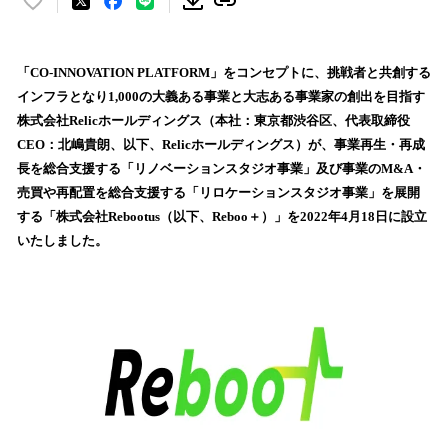
い
い
ね
！
「CO-INNOVATION PLATFORM」をコンセプトに、挑戦者と共創する
数
インフラとなり1,000の大義ある事業と大志ある事業家の創出を目指す
を
株式会社Relicホールディングス（本社：東京都渋谷区、代表取締役
読
CEO：北嶋貴朗、以下、Relicホールディングス）が、事業再生・再成
み
長を総合支援する「リノベーションスタジオ事業」及び事業のM&A・
込
売買や再配置を総合支援する「リロケーションスタジオ事業」を展開
み
する「株式会社Rebootus（以下、Reboo＋）」を2022年4月18日に設立
中
で
いたしました。
す