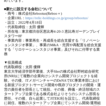
めています。
■新たに設立する会社について
・商号：株式会社Rebootus(Reboo＋)
・企業URL：
https://relic-holdings.co.jp/group/rebootus/
・設立：2022年4月18日
・代表取締役：太田 優輝
・所在地：東京都渋谷区恵比寿4-20-3 恵比寿ガーデンプレイ
スタワー8F
・事業内容：事業再生・再成長を総合支援する「リノベーシ
ョンスタジオ事業」、事業のM&A・売買や再配置を総合支援
する「リロケーションスタジオ事業」及びそれに付帯する業
務
▼役員構成
代表取締役：太田 優輝
東京大学経済学部卒業後、大手SIerの株式会社野村総合研究
所(NRI)にて複数の企業向けシステム開発プロジェクトを経
験。その後、ITメガベンチャーのDeNAでEC事業本部におけ
る新規プロダクト/サービス開発や既存プロダクトの開発・運
営の責任者を部長として統括。その後、葬儀・終活領域のス
タートアップ企業である株式会社よりそうのシステム部長を
歴任。その後、自ら起業してJITEKI社を設立し、代表取締役
に就任。複数のスタートアップ企業にてシステム開発/運用組