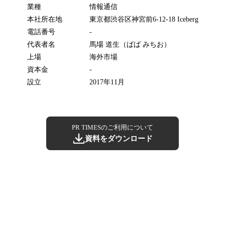
業種
情報通信
本社所在地
東京都渋谷区神宮前6-12-18 Iceberg
電話番号
-
代表者名
馬場 道生（ばば みちお）
上場
海外市場
資本金
-
設立
2017年11月
PR TIMESのご利用について
資料をダウンロード