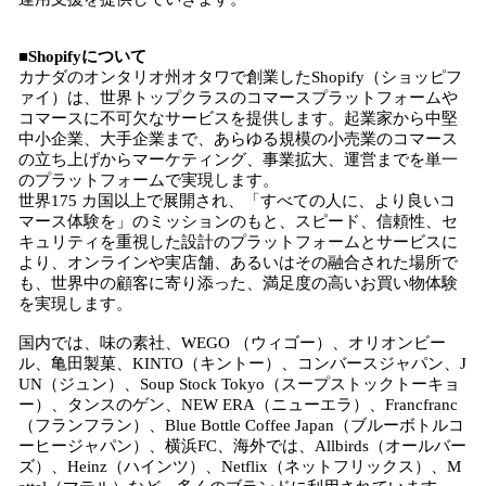
■Shopifyについて
カナダのオンタリオ州オタワで創業したShopify（ショッピフ
ァイ）は、世界トップクラスのコマースプラットフォームや
コマースに不可欠なサービスを提供します。起業家から中堅
中小企業、大手企業まで、あらゆる規模の小売業のコマース
の立ち上げからマーケティング、事業拡大、運営までを単一
のプラットフォームで実現します。
世界175 カ国以上で展開され、「すべての人に、より良いコ
マース体験を」のミッションのもと、スピード、信頼性、セ
キュリティを重視した設計のプラットフォームとサービスに
より、オンラインや実店舗、あるいはその融合された場所で
も、世界中の顧客に寄り添った、満足度の高いお買い物体験
を実現します。
国内では、味の素社、WEGO （ウィゴー）、オリオンビー
ル、亀田製菓、KINTO（キントー）、コンバースジャパン、J
UN（ジュン）、Soup Stock Tokyo（スープストックトーキョ
ー）、タンスのゲン、NEW ERA（ニューエラ）、Francfranc
（フランフラン）、Blue Bottle Coffee Japan（ブルーボトルコ
ーヒージャパン）、横浜FC、海外では、Allbirds（オールバー
ズ）、Heinz（ハインツ）、Netflix（ネットフリックス）、M