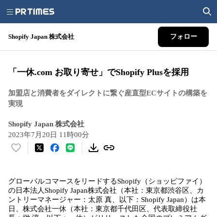
Shopify Japan 株式会社
フォロー
「一休.com お取り寄せ」でShopify Plusを採用
加盟店と消費者をダイレクトに繋ぐ産直型ECサイトの構築を
実現
Shopify Japan 株式会社
2023年7月20日 11時00分
い
い
ね
グローバルコマースをリードするShopify（ショッピファイ）
！
の日本法人Shopify Japan株式会社（本社：東京都渋谷区、カ
数
ントリーマネージャー：太原 真、以下：Shopify Japan）は本
を
日、株式会社一休（本社：東京都千代田区、代表取締役社
読