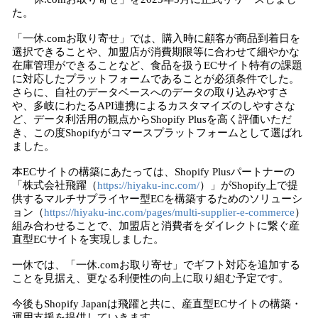
た。
「一休.comお取り寄せ」では、購入時に顧客が商品到着日を
選択できることや、加盟店が消費期限等に合わせて細やかな
在庫管理ができることなど、食品を扱うECサイト特有の課題
に対応したプラットフォームであることが必須条件でした。
さらに、自社のデータベースへのデータの取り込みやすさ
や、多岐にわたるAPI連携によるカスタマイズのしやすさな
ど、データ利活用の観点からShopify Plusを高く評価いただ
き、この度Shopifyがコマースプラットフォームとして選ばれ
ました。
本ECサイトの構築にあたっては、Shopify Plusパートナーの
「株式会社飛躍（
https://hiyaku-inc.com/
）」がShopify上で提
供するマルチサプライヤー型ECを構築するためのソリューシ
ョン（
https://hiyaku-inc.com/pages/multi-supplier-e-commerce
）
組み合わせることで、加盟店と消費者をダイレクトに繋ぐ産
直型ECサイトを実現しました。
一休では、「一休.comお取り寄せ」でギフト対応を追加する
ことを見据え、更なる利便性の向上に取り組む予定です。
今後もShopify Japanは飛躍と共に、産直型ECサイトの構築・
運用支援を提供していきます。