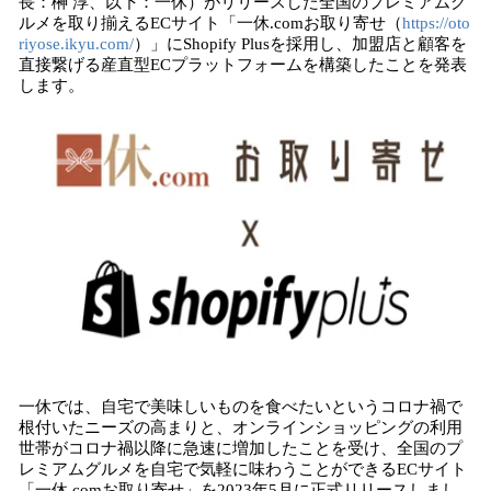
長：榊 淳、以下：一休）がリリースした全国のプレミアムグ
み
ルメを取り揃えるECサイト「一休.comお取り寄せ（
https://oto
込
riyose.ikyu.com/
）」にShopify Plusを採用し、加盟店と顧客を
み
直接繋げる産直型ECプラットフォームを構築したことを発表
中
します。
で
す
一休では、自宅で美味しいものを食べたいというコロナ禍で
根付いたニーズの高まりと、オンラインショッピングの利用
世帯がコロナ禍以降に急速に増加したことを受け、全国のプ
レミアムグルメを自宅で気軽に味わうことができるECサイト
「一休.comお取り寄せ」を2023年5月に正式リリースしまし