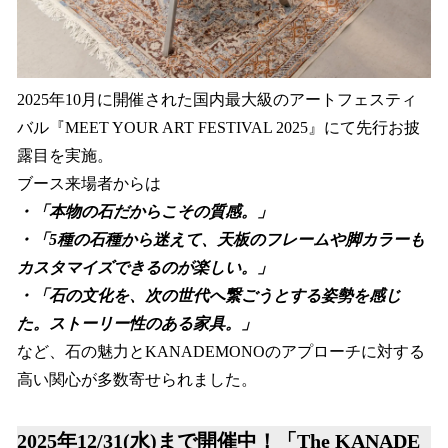
2025年10月に開催された国内最大級のアートフェスティ
バル『MEET YOUR ART FESTIVAL 2025』にて先行お披
露目を実施。
ブース来場者からは
・「本物の石だからこその質感。」
・「5種の石種から迷えて、天板のフレームや脚カラーも
カスタマイズできるのが楽しい。」
・「石の文化を、次の世代へ繋ごうとする姿勢を感じ
た。ストーリー性のある家具。」
など、石の魅力とKANADEMONOのアプローチに対する
高い関心が多数寄せられました。
2025年12/31(水)まで開催中！「The KANADE