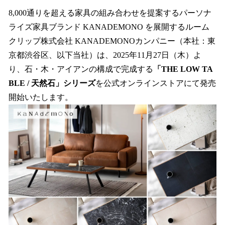
ね
！
8,000通りを超える家具の組み合わせを提案するパーソナ
数
ライズ家具ブランド KANADEMONO を展開するルーム
を
クリップ株式会社 KANADEMONOカンパニー（本社：東
読
み
京都渋谷区、以下当社）は、2025年11月27日（木）よ
込
り、石・木・アイアンの構成で完成する
「THE LOW TA
み
BLE / 天然石」シリーズ
を公式オンラインストアにて発売
中
で
開始いたします。
す