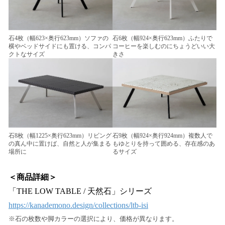
石4枚（幅623×奥行623mm）ソファの
石6枚（幅924×奥行623mm）ふたりで
横やベッドサイドにも置ける、コンパ
コーヒーを楽しむのにちょうどいい大
クトなサイズ
きさ
石8枚（幅1225×奥行623mm）リビング
石9枚（幅924×奥行924mm）複数人で
の真ん中に置けば、自然と人が集まる
もゆとりを持って囲める、存在感のあ
場所に
るサイズ
＜商品詳細＞
「THE LOW TABLE / 天然石」シリーズ
https://kanademono.design/collections/ltb-isi
※石の枚数や脚カラーの選択により、価格が異なります。