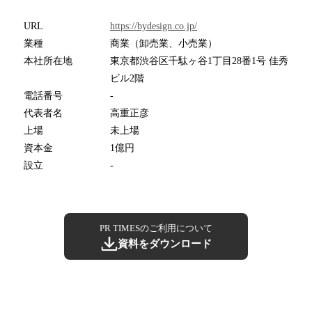
URL
https://bydesign.co.jp/
業種
商業（卸売業、小売業）
本社所在地
東京都渋谷区千駄ヶ谷1丁目28番1号 佳秀
ビル2階
電話番号
-
代表者名
高重正彦
上場
未上場
資本金
1億円
設立
-
PR TIMESのご利用について
資料をダウンロード