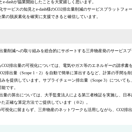
Yとe-dashが協業開始したことを大変嬉しく思います。
ム化サービスの知見とe-dash様のCO2排出量削減のサービスプラットフ
企業の脱炭素化を確実に支援できると確信しています。
CO2排出量削減への取り組みを総合的にサポートする三井物産発のサービス
るCO2排出量の可視化については、電気やガス等のエネルギーの請求書
O2排出量（Scope 1・2）を自動で簡単に算出するなど、計算の手間を
みを提供しています。サプライチェーン排出量（Scope 3）について
可能です。
CO2排出量の算出については、大手監査法人による第三者検証を実施し、日
いた正確な算定方法でご提供しています（※2）。
の可視化に留まらず、三井物産のネットワークも活用しながら、CO2排