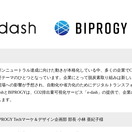
込
み
中
で
す
ーボンニュートラル達成に向けた動きが本格化している中、多くの企業でC
要テーマのひとつとなっています。企業にとって脱炭素取り組みは新し
現場への影響が予想され、自動化や省力化のためにデジタルトランスフ
ashとBIPROGYは、CO2排出量可視化サービス「e-dash」の提供で、
します。
ROGY Techマーケ＆デザイン企画部 部長 小林 亜紀子様