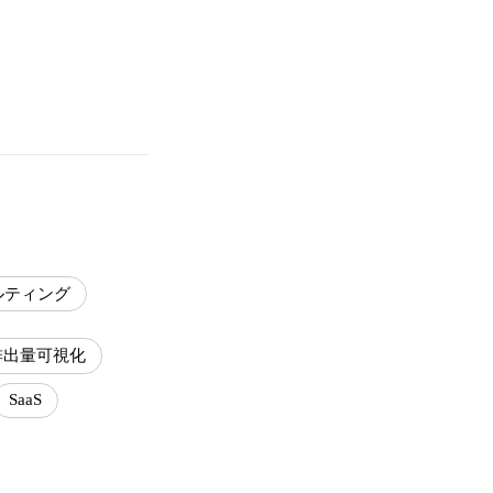
ルティング
排出量可視化
SaaS