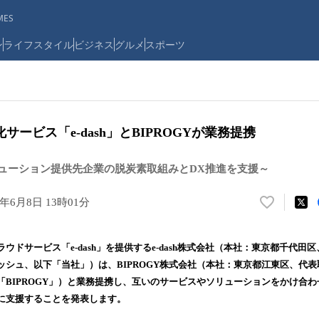
ES
ン
ライフスタイル
ビジネス
グルメ
スポーツ
サービス「e-dash」とBIPROGYが業務提携
ソリューション提供先企業の脱炭素取組みとDX推進を支援～
3年6月8日 13時01分
い
い
ね
ラウドサービス「e-dash」を提供するe-dash株式会社（本社：東京都千代
！
ッシュ、以下「当社」）は、BIPROGY株式会社（本社：東京都江東区、代
数
「BIPROGY」）と業務提携し、互いのサービスやソリューションをかけ合
を
読
に支援することを発表します。
み