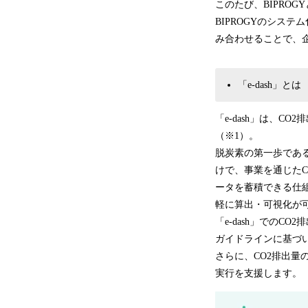
このたび、BIPROG
BIPROGYのシステ
み合わせることで、
「e-dash」とは
「e-dash」は、
（※1）。
脱炭素の第一歩であ
けで、事業を通じたC
ータを蓄積できる仕組
軽に算出・可視化が
「e-dash」での
ガイドラインに基づ
さらに、CO2排出量
実行を支援します。