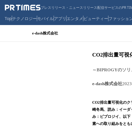
プレスリリース・ニュースリリース配信サービスのPR TIM
Top
テクノロジー
モバイル
アプリ
エンタメ
ビューティー
ファッショ
e-dash株式会社
CO2排出量可視化
～BIPROGYの
e-dash株式会社
202
CO2排出量可視化のク
崎冬馬、読み：イーダ
み：ビプロジイ、以下
素への取り組みをとも