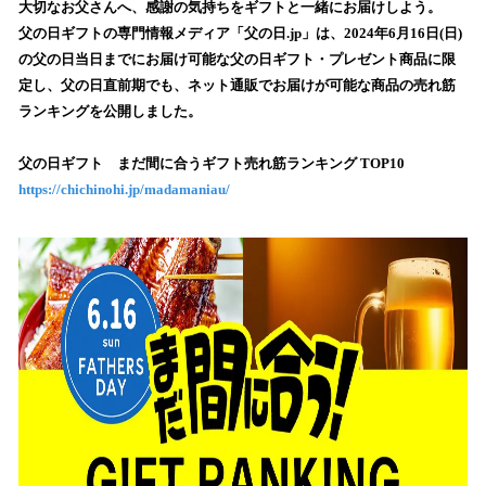
！
大切なお父さんへ、感謝の気持ちをギフトと一緒にお届けしよう。
数
父の日ギフトの専門情報メディア「父の日.jp」は、2024年6月16日(日)
を
の父の日当日までにお届け可能な父の日ギフト・プレゼント商品に限
読
定し、父の日直前期でも、ネット通販でお届けが可能な商品の売れ筋
み
ランキングを公開しました。
込
み
父の日ギフト まだ間に合うギフト売れ筋ランキング TOP10
中
で
https://chichinohi.jp/madamaniau/
す