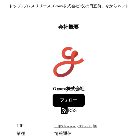
トップ
プレスリリース
Groov株式会社
父の日直前、今からネット通販で
会社概要
Groov株式会社
12
フォロワー
フォロー
RSS
URL
https://www.groov.co.jp/
業種
情報通信