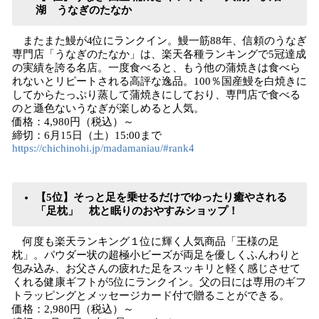
湖 うなぎのたなか
またまた鰻が4位にランクイン。鰻一筋88年、信頼のうなぎ
専門店「うなぎのたなか」は、楽天各種ランキングで5冠達成
の実績を誇る名店。一度食べると、もう他の蒲焼きは食べら
れないとリピートされる高評な逸品。100％国産鰻を白焼きに
してからたっぷり蒸して蒲焼きにしており、専門店で食べる
のと遜色ないうなぎが楽しめると人気。
価格：4,980円（税込）～
締切：6月15日（土）15:00まで
https://chichinohi.jp/madamaniau/#rank4
【5位】そっと足を乗せるだけでゆったり癒やされる
「足枕」 枕と眠りのおやすみショップ！
何度も楽天ランキング１位に輝く人気商品「王様の足
枕」。パウダー状の超極小ビーズが両足を優しくふんわりと
包み込み、お父さんの疲れた足をスッキリと軽く感じさせて
くれる健康ギフトが5位にランクイン。父の日には専用のギフ
トラッピングとメッセージカード付で贈ることができる。
価格：2,980円（税込）～