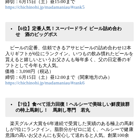
締切：6月15日（土）昼15:00まで
https://chichinohi.jp/madamaniau/#rank5
【6位】定番人気！スーパードライ ビール詰め合わ
せ 酒のビッグボス
ビールの定番、信頼できるアサヒビールの詰め合わせ12本
入りギフトが6位にランクイン。いつもの飲み慣れたビールを
貰えると嬉しいというお父さんも毎年多く、父の日定番のギ
フトとして今年も大人気。
価格：3,098円（税込）
締切：6月15日（土）昼12:00まで（関東地方のみ）
https://chichinohi.jp/madamaniau/#rank6
【7位】食べて活力回復！ヘルシーで美味しい鮮度抜群
の特上馬刺し！ 馬刺し専門 若丸
楽天グルメ大賞を6年連続で受賞した実績のある極上の馬刺
しが7位にランクイン。脂肪分がゼロに近く、ヘルシーで健康
意識の高いお父さんにも安心して送れると人気。創業100余