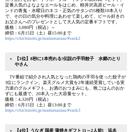
定番人気のよなよなエールをはじめ、軽井沢高原ビール・イ
ンドの青鬼・水曜日のネコ・正気のサタンの5種類10本入り
で、その日の気分や料理にあわせて楽しめて、ビール好きの
お父さんへのプレゼントとして大人気の定番ギフトです。
価格：3,080円（税込）～
締切：6月15日（土）昼15:00まで
https://chichinohi.jp/madamaniau/#rank2
【3位】8秒に1本売れる!伝説の手羽餃子 水郷のとり
やさん
TV番組で紹介され人気となった鶏肉の手羽を使った餃子が
3位にランクイン。楽天グルメ大賞を2年連続受賞している実
力派のグルメギフト。お酒のおつまみにも、晩ごはんのおか
ずにも最適で、20本入った大容量セット。
価格：4,320円（税込）
締切：6月15日（土）昼13:00まで
https://chichinohi.jp/madamaniau/#rank3
【4位】うなぎ 国産 蒲焼きギフト [1～2人前] 浜名