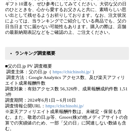
ギフト10選を、ぜひ参考にしてみてください。大切な父の日
のひとときを、心から愛するお父さんと共に、素晴らしい思
い出として残せるようお祈りしております。なお、注文状況
によっては、当ランキングでご紹介している商品でも、父の
日当日までに届かない可能性もあります。購入の際は、店舗
の最新納期表記などをご確認の上、ご注文ください。
ランキング調査概要
■父の日.jp PV 調査概要
調査主体：父の日.jp（
https://chichinohi.jp/
）
調査方法：Google Analytics アクセス数、及び楽天アフィリ
エイト成果報酬件数
調査対象：有効アクセス数 56,326件、成果報酬成約件数 1,51
3件
調査期間：2024年6月1日～6月10日
調査情報公開URL：
https://chichinohi.jp/
※楽天アフィリエイト成果報酬件数は、未確定・保留も含
む。また、敬老の日.jp等、Groov(株)の他メディアサイトの合
算での実績値のため、一部「父の日」に関連しない数値も含
む。