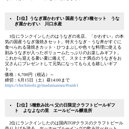
【1位】うなぎ屋かわすい 国産うなぎ3種セット うな
ぎ屋かわすい 川口水産
1位にランクインしたのはうなぎの名店、「かわすい」の本
気の国産うなぎ蒲焼きセット。特大うなぎ・うな丼がすぐに
食べられる蒲焼きカット・ひつまぶしや色々な料理に使える
刻みうなぎが入ったボリュームたっぷりのお楽しみギフト。
これから迎える暑い夏に備えて、スタミナ満点のうなぎをお
父さんにプレゼントして元気になってもらえる嬉しいギフ
ト。
価格：6,700円（税込）～
締切：6月15日（土）昼14:00まで
https://chichinohi.jp/madamaniau/#rank1
【2位】5種飲み比べ 父の日限定クラフトビールギフ
ト よなよなの里 エールビール醸造所
2位にランクインしたのは国内TOPクラスのクラフトビール
売り上げを誇る、ヤッホーブルーイングの飲み比べセット。