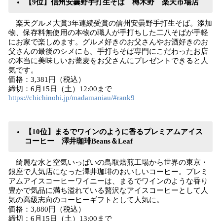
【9位】信州安曇野手打生そば 榑木野 楽天市場店
楽天グルメ大賞3年連続受賞の信州安曇野手打生そば。添加
物、保存料無使用の本物の職人が手打ちした二八そばが手軽
にお家で楽しめます。グルメ好きのお父さんやお酒好きのお
父さんの最後のシメにも。手打ちそば専門にこだわったお店
の本当に美味しいお蕎麦をお父さんにプレゼントできると人
気です。
価格：3,381円（税込）
締切：6月15日（土）12:00まで
https://chichinohi.jp/madamaniau/#rank9
【10位】まるでワインのように香るプレミアムアイス
コーヒー 澤井珈琲Beans＆Leaf
綺麗な水と空気いっぱいの鳥取焙煎工場から世界の東京・
銀座で人気店になった澤井珈琲のおいしいコーヒー。プレミ
アムアイスコーヒーワイニーは、まるでワインのような香り
豊かで気品に満ち溢れている贅沢なアイスコーヒーとして人
気の高級志向のコーヒーギフトとして人気に。
価格：3,880円（税込）
締切：6月15日（土）13:00まで