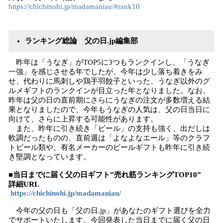
https://chichinohi.jp/madamaniau/#rank10
ランキング総論 父の日.jp編集部
昨年は「うなぎ」がTOP5に3つもランクインし、「うなぎ
一強」を感じさせる年でしたが、今年は少し落ち着きをみ
せ、代わりに馬刺しや鶏手羽餃子といった、うなぎ以外のグ
ルメギフトのランクインが目立った年となりました。なお、
昨年は父の日の直前期にさらにうなぎの注文が多数増える結
果となりましたので、今年もうなぎの人気は、父の日当日に
向けて、さらに上昇する可能性があります。
また、昨年に引き続き「ビール」の支持も強く、出だしは
軟調だったものの、直前週は「よなよなエール」等のクラフ
トビール類や、有名メーカーのビールギフトも昨年に引き続
き堅調となっています。
■当日までに届く父の日ギフト”売れ筋ランキングTOP10”
詳細URL
https://chichinohi.jp/madamaniau/
今年の父の日も「父の日.jp」があなたのギフト選びを全力
でサポートいたします。今回発表した当日までに届く父の日