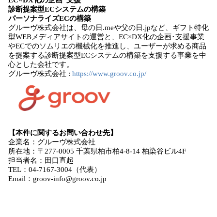
EC×DX化の企画･支援
診断提案型ECシステムの構築
パーソナライズECの構築
グルーヴ株式会社は、母の日.meや父の日.jpなど、ギフト特化
型WEBメディアサイトの運営と、EC×DX化の企画･支援事業
やECでのソムリエの機械化を推進し、ユーザーが求める商品
を提案する診断提案型ECシステムの構築を支援する事業を中
心とした会社です。
グルーヴ株式会社 :
https://www.groov.co.jp/
【本件に関するお問い合わせ先】
企業名：グルーヴ株式会社
所在地：〒277-0005 千葉県柏市柏4-8-14 柏染⾕ビル4F
担当者名：⽥⼝直起
TEL：04-7167-3004（代表）
Email：groov-info@groov.co.jp