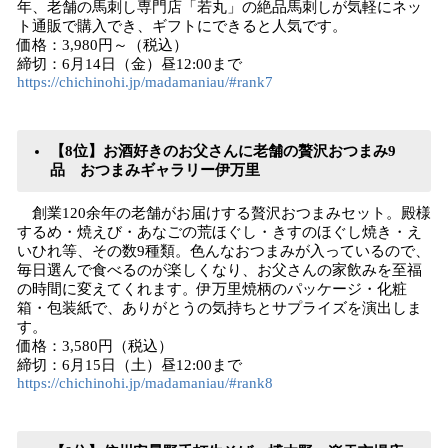
年、老舗の馬刺し専門店「若丸」の絶品馬刺しが気軽にネッ
ト通販で購入でき、ギフトにできると人気です。
価格：3,980円～（税込）
締切：6月14日（金）昼12:00まで
https://chichinohi.jp/madamaniau/#rank7
【8位】お酒好きのお父さんに老舗の贅沢おつまみ9
品 おつまみギャラリー伊万里
創業120余年の老舗がお届けする贅沢おつまみセット。殿様
するめ・焼えび・あなごの荒ほぐし・きすのほぐし焼き・え
いひれ等、その数9種類。色んなおつまみが入っているので、
毎日選んで食べるのが楽しくなり、お父さんの家飲みを至福
の時間に変えてくれます。伊万里焼柄のパッケージ・化粧
箱・包装紙で、ありがとうの気持ちとサプライズを演出しま
す。
価格：3,580円（税込）
締切：6月15日（土）昼12:00まで
https://chichinohi.jp/madamaniau/#rank8