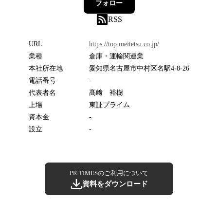
フォロー
RSS
URL
https://top.meitetsu.co.jp/
業種
倉庫・運輸関連業
本社所在地
愛知県名古屋市中村区名駅4-8-26
電話番号
-
代表者名
髙﨑 裕樹
上場
東証プライム
資本金
-
設立
-
PR TIMESのご利用について
資料をダウンロード