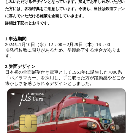
しみいただけるデザインとなっています。加えてお申し込みいただい
込
た方には、各種特典をご用意しています。今後も、当社は鉄道ファン
み
に喜んでいただける施策を企画していきます。
中
で
詳細は下記のとおりです。
す
1.申込期間
2024年1月10日（水）12：00～2月29日（木）16：00
※発行枚数に限りがあるため、早期終了する場合がありま
す。
2.券面デザイン
日本初の全面展望付き電車として1961年に誕生した7000系
「パノラマカー」を採用し、手に取った方が躍動感やどこか
懐かしさを感じられるデザインとしました。