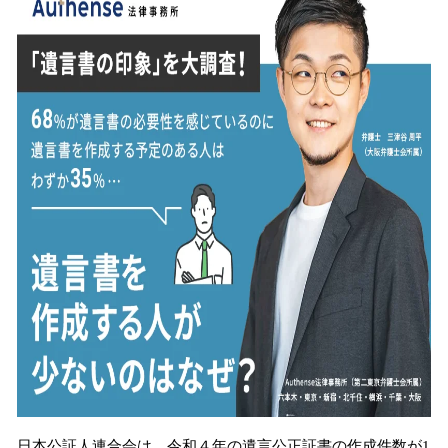
数
を
読
み
込
み
中
で
す
日本公証人連合会は、令和４年の遺言公正証書の作成件数が1