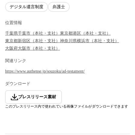
デジタル遺言制度
弁護士
位置情報
千葉県
千葉市
（
本社・支社
）
東京都
港区
（
本社・支社
）
東京都
新宿区
（
本社・支社
）
神奈川県
横浜市
（
本社・支社
）
大阪府
大阪市
（
本社・支社
）
関連リンク
https://www.authense.jp/souzoku/ad-testament/
ダウンロード
プレスリリース素材
このプレスリリース内で使われている画像ファイルがダウンロードできます