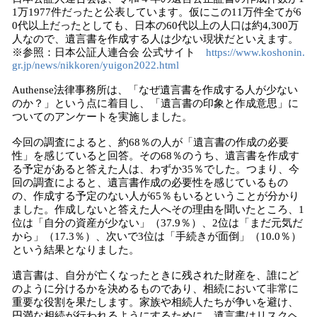
1万1977件だったと公表しています。仮にこの11万件全てが6
0代以上だったとしても、日本の60代以上の人口は約4,300万
人なので、遺言書を作成する人は少ない現状だといえます。
※参照：日本公証人連合会 公式サイト
https://www.koshonin.
gr.jp/news/nikkoren/yuigon2022.html
Authense法律事務所は、「なぜ遺言書を作成する人が少ない
のか？」という点に着目し、「遺言書の印象と作成意思」に
ついてのアンケートを実施しました。
今回の調査によると、約68％の人が「遺言書の作成の必要
性」を感じていると回答。その68％のうち、遺言書を作成す
る予定があると答えた人は、わずか35％でした。つまり、今
回の調査によると、遺言書作成の必要性を感じているもの
の、作成する予定のない人が65％もいるということが分かり
ました。作成しないと答えた人へその理由を聞いたところ、1
位は「自分の資産が少ない」（37.9％）、2位は「まだ元気だ
から」（17.3％）、次いで3位は「手続きが面倒」（10.0％）
という結果となりました。
遺言書は、自分が亡くなったときに残された財産を、誰にど
のように分けるかを決めるものであり、相続において非常に
重要な役割を果たします。家族や相続人たちが争いを避け、
円満な相続が行われるようにするために、遺言書はリスクヘ