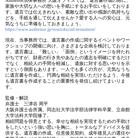
Authense法律事務所 大阪オフィスでは、遺言書作成の際に、
家族や大切な人への想いを手紙にするお手伝いをしておりま
す。遺言では伝えきれない、素敵な思い出や感謝の気持ちな
どを、手紙を通して伝えませんか？愛する人への安心は、元
気なうちに準備をしておきましょう。
https://www.authense.jp/souzoku/ad-testament/
現在、当事務所では、遺言書の作成に関するイベントやワー
クショップの開催に向け、さまざまな企画を検討しておりま
す。遺言書は、「難しい」「面倒」というイメージを持たれ
がちですが、財産の行き先やあなたの遺志を明確にするだけ
でなく、相続人の手間を軽減し、遺族に対する思いやりを示
すという側面もあります。一人でも多くの方が、元気なうち
に遺言書を作成し、円満な相続を実現いただけるよう、今後
も遺言書を作成することの重要性を発信し続けてまいりま
す。
監修・解説
弁護士 三津谷 周平
大阪弁護士会所属。同志社大学法学部法律学科卒業、立命館
大学法科大学院修了。
相続問題を得意とする。幸せな相続を実現するための手助け
をしたいという強い思いを胸に、トータルなアドバイスを提
供する。遺言書の作成、任意後見契約、成年後見人の選任や