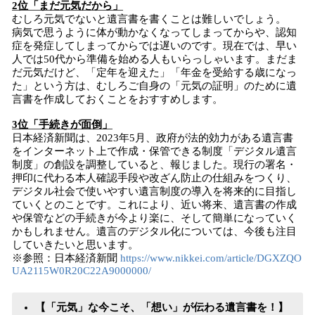
2位「まだ元気だから」
むしろ元気でないと遺言書を書くことは難しいでしょう。
病気で思うように体が動かなくなってしまってからや、認知
症を発症してしまってからでは遅いのです。現在では、早い
人では50代から準備を始める人もいらっしゃいます。まだま
だ元気だけど、「定年を迎えた」「年金を受給する歳になっ
た」という方は、むしろご自身の「元気の証明」のために遺
言書を作成しておくことをおすすめします。
3位「手続きが面倒」
日本経済新聞は、2023年5月、政府が法的効力がある遺言書
をインターネット上で作成・保管できる制度「デジタル遺言
制度」の創設を調整していると、報じました。現行の署名・
押印に代わる本人確認手段や改ざん防止の仕組みをつくり、
デジタル社会で使いやすい遺言制度の導入を将来的に目指し
ていくとのことです。これにより、近い将来、遺言書の作成
や保管などの手続きが今より楽に、そして簡単になっていく
かもしれません。遺言のデジタル化については、今後も注目
していきたいと思います。
※参照：日本経済新聞
https://www.nikkei.com/article/DGXZQO
UA2115W0R20C22A9000000/
【「元気」な今こそ、「想い」が伝わる遺言書を！】