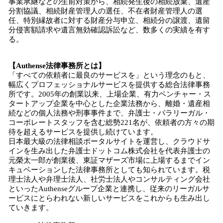
事業承継などの生前対策から、相続発生後の相続放棄、遺産
分割協議、相続財産管理人の選任、不在者財産管理人の選
任、特別縁故者に対する財産分与申立、相続分の譲渡、遺留
分侵害額請求や遺言無効確認訴訟など、数多くの実績を有す
る。
【Authense法律事務所とは】
「すべての依頼者に最良のサービスを」という理念のもと、
幅広くプロフェッショナルサービスを提供する総合法律事務
所です。2005年の創業以来、上場企業、有力ベンチャー・ス
タートアップ企業を中心とした企業法務から、離婚・遺産相
続などの個人法務や刑事事件まで、弁護士・パラリーガル・
コーポレートスタッフを含む総勢221名が、依頼者の方々の期
待を超えるサービスを提供し続けています。
日本最大級の法律相談ポータルサイトを運営し、クラウドサ
インを生み出した弁護士ドットコム株式会社を代表弁護士の
元榮太一郎が創業後、東証マザーズ市場に上場するまでイン
キュベーションした法律事務所としても知られています。税
理士法人や弁理士法人、社労士法人やコンサルティング会社
といったAuthenseグループ企業と連携し、従来のリーガルサ
ービスにとらわれない新しいサービスをこれからも生み出し
ていきます。