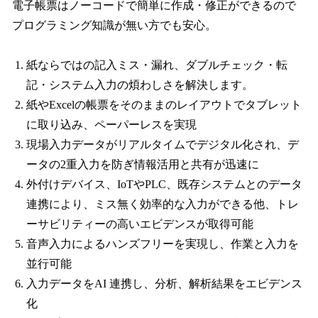
電⼦帳票はノーコードで簡単に作成・修正ができるので
プログラミング知識が無い⽅でも安⼼。
紙ならではの記⼊ミス・漏れ、ダブルチェック・転
記・システム⼊⼒の煩わしさを解決します。
紙やExcelの帳票をそのままのレイアウトでタブレット
に取り込み、ペーパーレスを実現
現場⼊⼒データがリアルタイムでデジタル化され、デ
ータの2重⼊⼒を防ぎ情報活⽤と共有が迅速に
外付けデバイス、IoTやPLC、既存システムとのデータ
連携により、ミス無く効率的な⼊⼒ができる他、トレ
ーサビリティーの⾼いエビデンスが取得可能
⾳声⼊⼒によるハンズフリーを実現し、作業と⼊⼒を
並⾏可能
⼊⼒データをAI 連携し、分析、解析結果をエビデンス
化