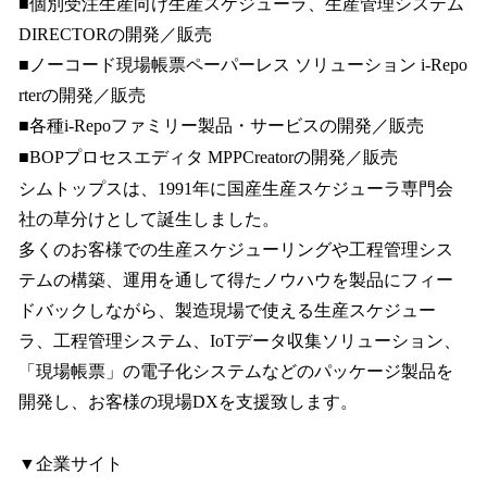
■個別受注生産向け生産スケジューラ、生産管理システム
DIRECTORの開発／販売
■ノーコード現場帳票ペーパーレス ソリューション i-Repo
rterの開発／販売
■各種i-Repoファミリー製品・サービスの開発／販売
■BOPプロセスエディタ MPPCreatorの開発／販売
シムトップスは、1991年に国産生産スケジューラ専門会
社の草分けとして誕生しました。
多くのお客様での生産スケジューリングや工程管理シス
テムの構築、運用を通して得たノウハウを製品にフィー
ドバックしながら、製造現場で使える生産スケジュー
ラ、工程管理システム、IoTデータ収集ソリューション、
「現場帳票」の電子化システムなどのパッケージ製品を
開発し、お客様の現場DXを支援致します。
▼企業サイト