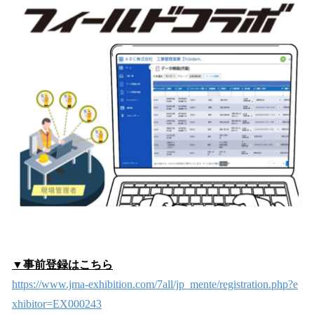
▼事前登録はこちら
https://www.jma-exhibition.com/7all/jp_mente/registration.php?e
xhibitor=EX000243