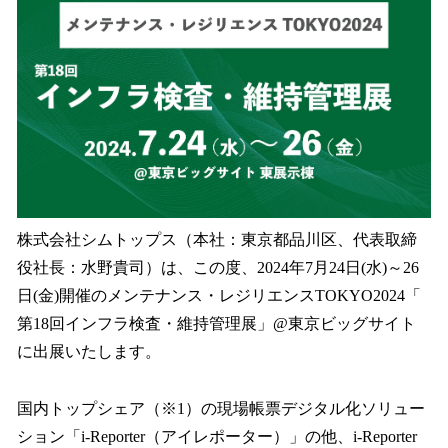
数
を
読
み
込
み
中
で
す
株式会社シムトップス（本社：東京都品川区、代表取締
役社長：水野貴司）は、この度、2024年7月24日(水)～26
日(金)開催のメンテナンス・レジリエンスTOKYO2024「
第18回インフラ検査・維持管理展」@東京ビッグサイト
に出展いたします。
国内トップシェア（※1）の現場帳票デジタル化ソリュー
ション「i-Reporter（アイレポーター）」の他、i-Reporter