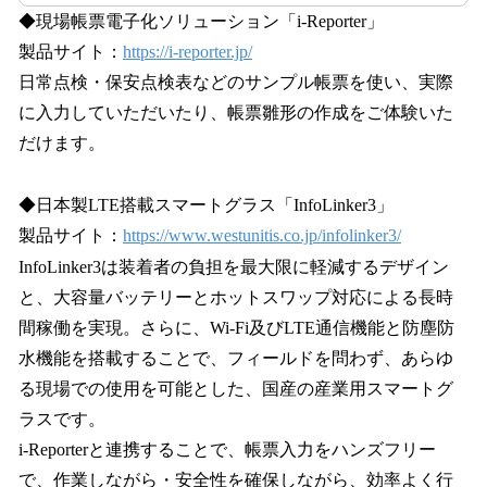
◆現場帳票電子化ソリューション「i-Reporter」
製品サイト：
https://i-reporter.jp/
日常点検・保安点検表などのサンプル帳票を使い、実際
に入力していただいたり、帳票雛形の作成をご体験いた
だけます。
◆日本製LTE搭載スマートグラス「InfoLinker3」
製品サイト：
https://www.westunitis.co.jp/infolinker3/
InfoLinker3は装着者の負担を最大限に軽減するデザイン
と、大容量バッテリーとホットスワップ対応による長時
間稼働を実現。さらに、Wi-Fi及びLTE通信機能と防塵防
水機能を搭載することで、フィールドを問わず、あらゆ
る現場での使用を可能とした、国産の産業用スマートグ
ラスです。
i-Reporterと連携することで、帳票入力をハンズフリー
で、作業しながら・安全性を確保しながら、効率よく行