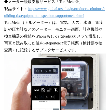
◆メーター読取支援サービス「ToruMeter®」
製品サイト：
https://www.global.toshiba/jp/products-solutions/b
uilding-dx/equipment-inspection-support/meter.html
ToruMeter（トルメーター）は、電気、ガス、水道、電流
計や圧力計などのメーター、モニター画面、計測機器や
検査機器の数値をiPhoneもしくはiPadのカメラで撮影し、
写真と読み取った値をi-Reporterの電子帳票（検針票や検
査票）に記録するサブスクサービスです。