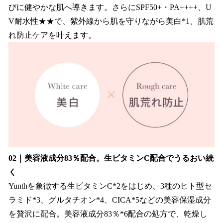
びに健やかな肌へ導きます。さらにSPF50+・PA++++、U
V耐水性★★で、紫外線から肌を守りながら美白*1、肌荒
れ防止ケアを叶えます。
02｜美容液成分83％配合。生ビタミンC配合でうるおい続
く
Yunthを象徴する生ビタミンC*2をはじめ、3種のヒト型セ
ラミド*3、グルタチオン*4、CICA*5などの美容保湿成分
を贅沢に配合。美容液成分83％*6配合の処方で、乾燥し