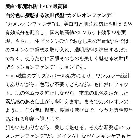
美白×肌荒れ防止×UV最高値
自分色に擬態する次世代型“カメレオンファンデ”
“カメレオンファンデ”は、美白*1と肌荒れ防止を叶えるW
有効成分を配合し、国内最高値のUVカット効果*2を実
現。さらに、生ビタミンC*3でおなじみのYunthならでは
のスキンケア発想を取り入れ、透明感*4を演出するだけ
でなく、使うたびに素肌そのものを美しく魅せる次世代
型クッションファンデーションです。
Yunth独自のプリズムパール処方により、ワンカラー設計
でありながら、色選び不要でどんな肌にも自然にフィッ
ト。肌の色ムラを補正しながら、本来の肌色を活かした
素肌感のある仕上がりを叶えます。まるでカメレオンの
ように、自分色に擬態。厚塗り感ゼロで、ツヤと透明感*⁴
あふれる印象へ導きます。
肌をいたわりながら、美しく魅せる。そんな新発想の“カ
メレオンファンデ”が、メイクをしながらスキンケアも叶