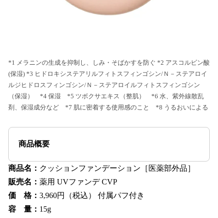
*1 メラニンの生成を抑制し、しみ・そばかすを防ぐ *2 アスコルビン酸
(保湿) *3 ヒドロキシステアリルフィトスフィンゴシン/Ｎ－ステアロイ
ルジヒドロスフィンゴシン/Ｎ－ステアロイルフィトスフィンゴシン
（保湿） *4 保湿 *5 ツボクサエキス（整肌） *6 水、紫外線散乱
剤、保湿成分など *7 肌に密着する使用感のこと *8 うるおいによる
商品概要
商品名：
クッションファンデーション［医薬部外品］
販売名：
薬用 UVファンデ CVP
価 格：
3,960円（税込） 付属パフ付き
容 量：
15g