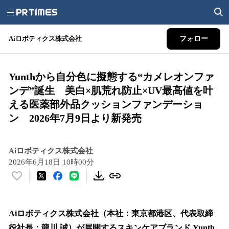
Aiロボティクス株式会社
フォロー
Yunthから自分色に擬態する“カメレオンファ
ンデ”誕生 美白×肌荒れ防止×UV最高値を叶
える医薬部外品クッションファンデーショ
ン 2026年7月9日より新発売
Aiロボティクス株式会社
2026年6月18日 10時00分
い
い
ね
！
Aiロボティクス株式会社（本社：東京都港区、代表取締
数
役社長：龍川 誠）が展開するスキンケアブランド Yunth