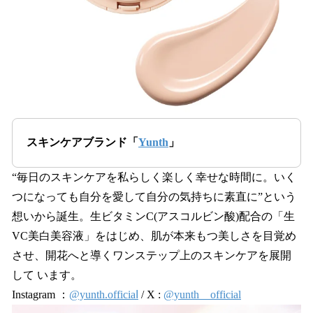
スキンケアブランド「
Yunth
」
“毎⽇のスキンケアを私らしく楽しく幸せな時間に。いく
つになっても⾃分を愛して⾃分の気持ちに素直に”という
想いから誕⽣。⽣ビタミンC(アスコルビン酸)配合の「⽣
VC美⽩美容液」をはじめ、肌が本来もつ美しさを⽬覚め
させ、開花へと導くワンステップ上のスキンケアを展開
して います。
Instagram ：
@yunth.officiaⅼ
/ X :
@yunth__official