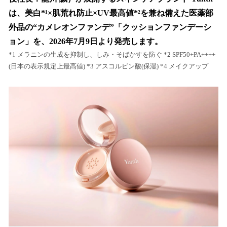
を
は、美白*¹×肌荒れ防止×UV最高値*²を兼ね備えた医薬部
読
み
外品の“カメレオンファンデ”「クッションファンデーシ
込
ョン」を、2026年7月9日より発売します。
み
*1 メラニンの生成を抑制し、しみ・そばかすを防ぐ *2 SPF50+PA++++
中
(日本の表示規定上最高値) *3 アスコルビン酸(保湿) *4 メイクアップ
で
す