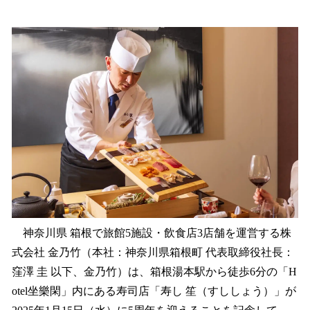
い
ね
！
数
を
読
み
込
み
中
で
す
神奈川県 箱根で旅館5施設・飲食店3店舗を運営する株
式会社 金乃竹（本社：神奈川県箱根町 代表取締役社長：
窪澤 圭 以下、金乃竹）は、箱根湯本駅から徒歩6分の「H
otel坐樂閑」内にある寿司店「寿し 笙（すししょう）」が