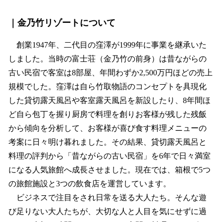
｜金乃竹リゾートについて
創業1947年、二代目の窪澤が1999年に事業を継承いた
しました。当時の富士荘（金乃竹の前身）は昔ながらの
古い民宿で客室は8部屋、年間わずか2,500万円ほどの売上
規模でした。窪澤は自ら竹取物語のコンセプトを具現化
した貸切露天風呂や客室露天風呂を新設したり、8年間ほ
ど自ら包丁を握り厨房で料理を創りお客様が残した残飯
から傾向を分析して、お客様が喜び食す料理メニューの
考案に日々明け暮れました。その結果、貸切露天風呂と
料理の評判から「昔ながらの古い民宿」を6年で日々満室
になる人気旅館へ成長させました。現在では、箱根で5つ
の旅館施設と3つの飲食店を運営しています。
ビジネスで注目をされ日常を送る大人たち。そんな遊
び足りない大人たちが、大切な人と人目を気にせずに過