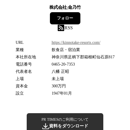
株式会社 金乃竹
1
フォロワー
フォロー
RSS
URL
https://kinnotake-resorts.com/
業種
飲食店・宿泊業
本社所在地
神奈川県足柄下郡箱根町仙石原817
電話番号
0465-20-7353
代表者名
八幡 正昭
上場
未上場
資本金
300万円
設立
1947年01月
PR TIMESのご利用について
資料をダウンロード