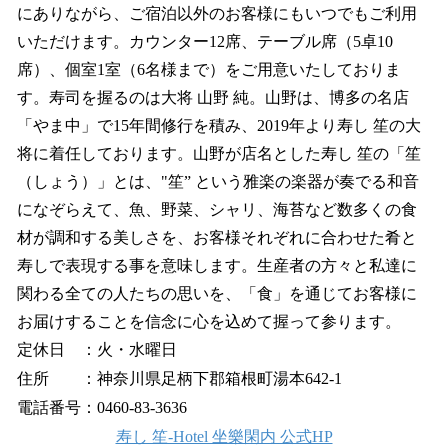
にありながら、ご宿泊以外のお客様にもいつでもご利用
いただけます。カウンター12席、テーブル席（5卓10
席）、個室1室（6名様まで）をご用意いたしておりま
す。寿司を握るのは大将 山野 純。山野は、博多の名店
「やま中」で15年間修行を積み、2019年より寿し 笙の大
将に着任しております。山野が店名とした寿し 笙の「笙
（しょう）」とは、"笙” という雅楽の楽器が奏でる和音
になぞらえて、魚、野菜、シャリ、海苔など数多くの食
材が調和する美しさを、お客様それぞれに合わせた肴と
寿しで表現する事を意味します。生産者の方々と私達に
関わる全ての人たちの思いを、「食」を通じてお客様に
お届けすることを信念に心を込めて握って参ります。
定休日 ：火・水曜日
住所 ：神奈川県足柄下郡箱根町湯本642-1
電話番号：0460-83-3636
寿し 笙‐Hotel 坐樂閑内 公式HP